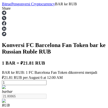
Bitrue
Pengonversi Cryptocurrency
BAR
ke
RUB
Share
Berjangka
Konversi FC Barcelona Fan Token
bar
ke
Russian Ruble
RUB
1 BAR = ₽21.81 RUB
BAR ke RUB: 1 FC Barcelona Fan Token dikonversi menjadi
USDT Berjangka
₽21.81 RUB per August 6 at 12:00 AM
Kontrak berjangka menggunakan USDT sebagai jaminannya
bar
bar
RUB