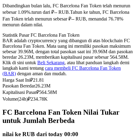
Dibandingkan bulan lalu, FC Barcelona Fan Token telah menurun
Kontrak berjangka menggunakan USDC sebagai jaminannya
sebesar 1.09%.turun dari ₽-- RUB.
Tahun ke tahun, FC Barcelona
Fan Token telah menurun sebesar ₽-- RUB, menandai 76.78%
menurun dalam nilai.
Statistik Pasar FC Barcelona Fan Token
BAR adalah cryptocurrency yang dibangun di atas blockchain FC
Barcelona Fan Token. Mata uang ini memiliki pasokan maksimum
sebesar 39.96M, dengan total pasokan saat ini 39.96M dan pasokan
beredar 26.23M, memberikan kapitalisasi pasar sebesar 564.58M.
Klik di sini untuk
Beli Sekarang
, atau lihat panduan langkah demi
langkah kami tentang
cara membeli FC Barcelona Fan Token
Copy Trading
(BAR)
dengan aman dan mudah.
Bergabunglah dengan pedagang top
Harga Saat Ini
₽
21.81
Pasokan Beredar
26.23M
Kapitalisasi Pasar
₽
564.58M
Volume(24h)
₽
234.78K
FC Barcelona Fan Token Nilai Tukar
untuk Jumlah Berbeda
nilai ke RUB dari today 00:00