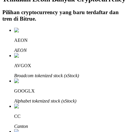
Pilihan cryptocurrency yang baru terdaftar dan
tren di
Bitrue
.
Investasi Otomatis
Raih keuntungan jangka panjang dan kepentingan fleksibel
AEON
AEON
AVGOX
Broadcom tokenized stock (xStock)
GOOGLX
Pelajari Staking
Alphabet tokenized stock (xStock)
Pelajari tentang mendapatkan penghasilan pasif
CC
Bitrue
AI
Canton