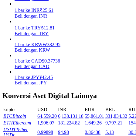
1
bar
ke
INR
₹
25.61
Mempertaruhkan
Beli dengan INR
Pengembalian tinggi & akses instan
1
bar
ke
TRY
₺
12.81
Beli dengan TRY
1
bar
ke
KRW
₩
382.95
Beli dengan KRW
1
bar
ke
CAD
$
0.37736
Beli dengan CAD
1
bar
ke
JPY
¥
42.45
Beli dengan JPY
Launchpool
Staking fleksibel untuk mendapatkan token populer
Konversi Aset Digital Lainnya
kripto
USD
INR
EUR
BRL
RU
BTC
Bitcoin
64,559.20
6,138,131.18
55,861.01
331,834.32
5,2
ETH
Ethereum
1,906.07
181,224.82
1,649.26
9,797.21
154
USDT
Tether
0.99898
94.98
0.86438
5.13
80.
USDt