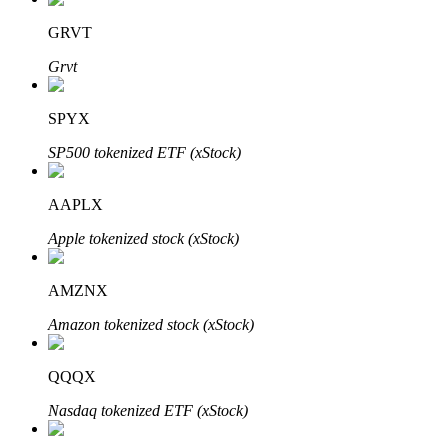
GRVT
Grvt
SPYX
Mitra Bitrue
SP500 tokenized ETF (xStock)
AAPLX
Apple tokenized stock (xStock)
AMZNX
Afiliasi Bitrue
Amazon tokenized stock (xStock)
Hingga 65% Komisi!
QQQX
Nasdaq tokenized ETF (xStock)