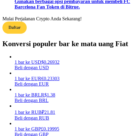
Gunakan berbagai opsi pembayaran untuk membeli FC
Barcelona Fan Token di Bitrue.
Menghasilkan
Mulai Perjalanan Crypto Anda Sekarang!
Daftar
Konversi populer bar ke mata uang Fiat
1
bar
ke
USD
$
0.26932
Beli dengan USD
Babi Kekuatan
1
bar
ke
EUR
€
0.23303
Beli dengan EUR
Dapatkan imbalan kompetitif setiap hari
1
bar
ke
BRL
R$
1.38
Beli dengan BRL
1
bar
ke
RUB
₽
21.81
Beli dengan RUB
1
bar
ke
GBP
£
0.19995
Beli dengan GBP