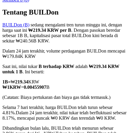
Tentang BUILDon
BUILDon (B)
sedang mengalami tren turun minggu ini, dengan
COIN-M Berjangka
harga saat ini
₩219.34 KRW per B
. Dengan pasokan beredar
sebesar 1B B, kapitalisasi pasar total BUILDon kini berada di
Mata Uang Kripto Berjangka
sekitar ₩240.56B KRW.
Dalam 24 jam terakhir, volume perdagangan BUILDon mencapai
₩179.84K KRW
TradFi
Saat ini, nilai tukar
B terhadap KRW
adalah
₩219.34 KRW
Derivatif saham, forex, logam mulia, dan komoditas
untuk 1 B
. Ini berarti:
1
B
=
₩
219.34
KRW
₩
1
KRW
=
0.00455907
B
(Catatan: Biaya pertukaran dan biaya gas tidak termasuk.)
Selama 7 hari terakhir, harga BUILDon telah turun sebesar
4.81%.
Dalam 24 jam terakhir, nilai tukar telah berfluktuasi sebesar
8.17%, mencapai puncak ₩0 KRW dan terendah ₩0 KRW.
Dibandingkan bulan lalu, BUILDon telah menurun sebesar
USDC Berjangka