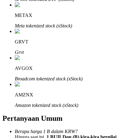
METAX
Meta tokenized stock (xStock)
Mitra Bitrue
GRVT
Grvt
AVGOX
Broadcom tokenized stock (xStock)
AMZNX
Afiliasi Bitrue
Amazon tokenized stock (xStock)
Hingga 65% Komisi!
Pertanyaan Umum
Berapa harga 1 B dalam KRW?
Hingga saat ini,
1 BUILDon (B) kira-kira bernilai