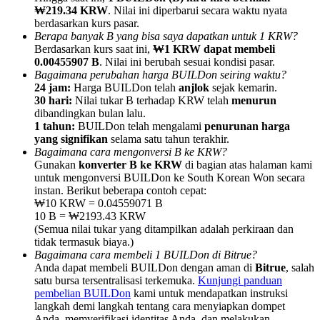
₩219.34 KRW
. Nilai ini diperbarui secara waktu nyata
berdasarkan kurs pasar.
Berapa banyak B yang bisa saya dapatkan untuk 1 KRW?
Berdasarkan kurs saat ini,
₩1 KRW dapat membeli
0.00455907 B
. Nilai ini berubah sesuai kondisi pasar.
Bagaimana perubahan harga BUILDon seiring waktu?
Referensi
24 jam:
Harga BUILDon telah
anjlok
sejak kemarin.
30 hari:
Nilai tukar B terhadap KRW telah
menurun
Undang teman untuk mendapatkan imbalan tunai
dibandingkan bulan lalu.
1 tahun:
BUILDon telah mengalami
penurunan harga
BTC Welcome Rewards
yang signifikan
selama satu tahun terakhir.
Bagaimana cara mengonversi B ke KRW?
Gunakan
konverter B ke KRW
di bagian atas halaman kami
untuk mengonversi BUILDon ke South Korean Won secara
instan. Berikut beberapa contoh cepat:
₩10 KRW = 0.04559071 B
10 B = ₩2193.43 KRW
(Semua nilai tukar yang ditampilkan adalah perkiraan dan
tidak termasuk biaya.)
Bagaimana cara membeli 1 BUILDon di Bitrue?
Anda dapat membeli BUILDon dengan aman di
Bitrue
, salah
satu bursa tersentralisasi terkemuka.
Kunjungi panduan
pembelian BUILDon
kami untuk mendapatkan instruksi
BTC Welcome Rewards
langkah demi langkah tentang cara menyiapkan dompet
Anda, memverifikasi identitas Anda, dan melakukan