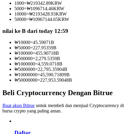
1000
=
₩
219342.89
KRW
Menjadi Pedagang Salinan
5000
=
₩
1096714.46
KRW
10000
=
₩
2193428.93
KRW
Nikmati pembagian keuntungan dan komisi copy trading
50000
=
₩
10967144.65
KRW
nilai ke B dari today 12:59
₩
10000
=
45.59071
B
₩
50000
=
227.95359
B
₩
100000
=
455.90718
B
₩
500000
=
2,279.5359
B
₩
1000000
=
4,559.0718
B
₩
5000000
=
22,795.35904
B
₩
10000000
=
45,590.71809
B
Informasi
₩
50000000
=
227,953.59048
B
Analisis data besar termasuk info perdagangan, dll.
Beli Cryptocurrency Dengan Bitrue
Buat akun Bitrue
untuk membeli dan menjual Cryptocurrency di
bursa crypto yang paling aman.
Daftar