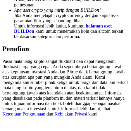
Deposit & Trade BTC to Share 25000 USDT prize pool!
pemesanan.
Apa aset crypto yang mirip dengan BUILDon?
Jika Anda menjelajahi cryptocurrency dengan kapitalisasi
pasar atau fitur yang sebanding, lihat:
Untuk informasi lebih lanjut, kunjungi
halaman aset
Deposit CASHCAT & Win
BUILDon
kami untuk menemukan koin dan altcoin terkait
berdasarkan kategori atau performa.
Share 500000 CASHCAT prize pool
Penafian
Pasar mata uang kripto sangat fluktuatif dan dapat mengalami
Exclusive for BitMart Users
fluktuasi harga yang cepat. Anda sepenuhnya bertanggung jawab
atas keputusan investasi Anda dan Bitrue tidak bertanggung jawab
Register & Trade to Win 500,000 USDT
atas kerugian apa pun yang mungkin Anda alami. Kami
mengandalkan sumber pihak ketiga untuk harga dan data lain terkait
mata uang kripto yang tercantum di atas, dan kami tidak
bertanggung jawab atas keandalan atau keakuratannya. Informasi
Precious Metals Trading Carnival
yang disediakan pada platform ini dan materi terkait lainnya hanya
untuk tujuan informasi dan tidak boleh dianggap sebagai nasihat
Trade Gold & Silver · 33,333 USDT Bonus
keuangan atau investasi. Untuk informasi lebih lanjut, lihat
Ketentuan Penggunaan
dan
Kebijakan Privasi
kami.