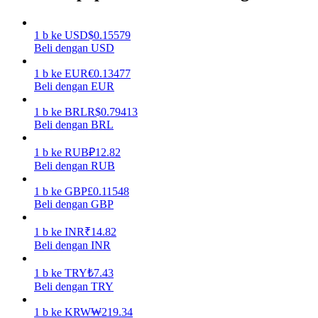
Menghasilkan
1
b
ke
USD
$
0.15579
Beli dengan USD
1
b
ke
EUR
€
0.13477
Beli dengan EUR
1
b
ke
BRL
R$
0.79413
Beli dengan BRL
1
b
ke
RUB
₽
12.82
Beli dengan RUB
Babi Kekuatan
1
b
ke
GBP
£
0.11548
Dapatkan imbalan kompetitif setiap hari
Beli dengan GBP
1
b
ke
INR
₹
14.82
Beli dengan INR
1
b
ke
TRY
₺
7.43
Beli dengan TRY
1
b
ke
KRW
₩
219.34