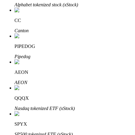
Alphabet tokenized stock (xStock)
CC
Investasi Otomatis
Canton
Raih keuntungan jangka panjang dan kepentingan fleksibel
PIPEDOG
Pipedog
AEON
AEON
QQQX
Pelajari Staking
Nasdaq tokenized ETF (xStock)
Pelajari tentang mendapatkan penghasilan pasif
Bitrue
AI
SPYX
SP500 tokenized ETF (xStock)