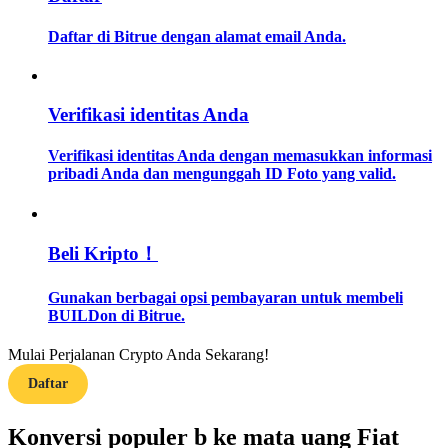
Daftar di Bitrue dengan alamat email Anda.
Memandu
Panduan Pemula Berjangka
Verifikasi identitas Anda
Verifikasi identitas Anda dengan memasukkan informasi
pribadi Anda dan mengunggah ID Foto yang valid.
Beli Kripto！
Strategi perdagangan
Gunakan berbagai opsi pembayaran untuk membeli
BUILDon di Bitrue.
Pelajari cara untuk tetap menghasilkan keuntungan
Mulai Perjalanan Crypto Anda Sekarang!
Daftar
Konversi populer b ke mata uang Fiat