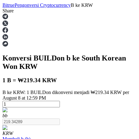
Bitrue
Pengonversi Cryptocurrency
B
ke
KRW
Share
Berjangka
Konversi BUILDon
b
ke South Korean
Won
KRW
1 B = ₩219.34 KRW
B ke KRW: 1 BUILDon dikonversi menjadi ₩219.34 KRW per
USDT Berjangka
August 8 at 12:59 PM
Kontrak berjangka menggunakan USDT sebagai jaminannya
b
b
KRW
Membeli
b
(
b
)