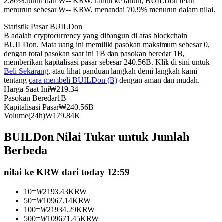
2.86%.turun dari ₩-- KRW.
Tahun ke tahun, BUILDon telah
menurun sebesar ₩-- KRW, menandai 70.9% menurun dalam nilai.
Kontrak berjangka menggunakan USDC sebagai jaminannya
Statistik Pasar BUILDon
B adalah cryptocurrency yang dibangun di atas blockchain
BUILDon. Mata uang ini memiliki pasokan maksimum sebesar 0,
dengan total pasokan saat ini 1B dan pasokan beredar 1B,
memberikan kapitalisasi pasar sebesar 240.56B. Klik di sini untuk
Beli Sekarang
, atau lihat panduan langkah demi langkah kami
tentang
cara membeli BUILDon (B)
dengan aman dan mudah.
Harga Saat Ini
₩
219.34
Pasokan Beredar
1B
Kapitalisasi Pasar
₩
240.56B
Copy Trading
Volume(24h)
₩
179.84K
Bergabunglah dengan pedagang top
BUILDon Nilai Tukar untuk Jumlah
Berbeda
nilai ke KRW dari today 12:59
10
=
₩
2193.43
KRW
50
=
₩
10967.14
KRW
100
=
₩
21934.29
KRW
500
=
₩
109671.45
KRW