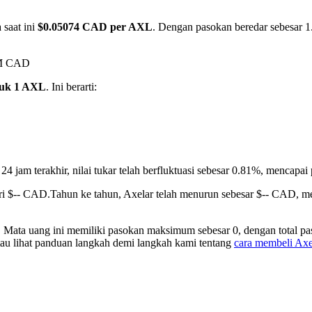
 saat ini
$0.05074 CAD per AXL
. Dengan pasokan beredar sebesar 1.2
49M CAD
tuk 1 AXL
. Ini berarti:
24 jam terakhir, nilai tukar telah berfluktuasi sebesar 0.81%, menca
ri $-- CAD.
Tahun ke tahun, Axelar telah menurun sebesar $-- CAD, m
. Mata uang ini memiliki pasokan maksimum sebesar 0, dengan total p
atau lihat panduan langkah demi langkah kami tentang
cara membeli Ax