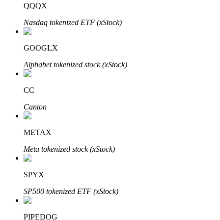
QQQX
Nasdaq tokenized ETF (xStock)
Penguncian BTR
Investasi eksklusif untuk pemegang BTR
GOOGLX
Alphabet tokenized stock (xStock)
CC
Canton
METAX
Pinjaman
Meta tokenized stock (xStock)
Layanan pinjaman yang didukung Crypto
SPYX
SP500 tokenized ETF (xStock)
PIPEDOG