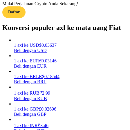
Mulai Perjalanan Crypto Anda Sekarang!
Daftar
Memandu
Panduan Pemula Berjangka
Konversi populer axl ke mata uang Fiat
1
axl
ke
USD
$
0.03637
Beli dengan USD
1
axl
ke
EUR
€
0.03146
Beli dengan EUR
1
axl
ke
BRL
R$
0.18544
Beli dengan BRL
Strategi perdagangan
Pelajari cara untuk tetap menghasilkan keuntungan
1
axl
ke
RUB
₽
2.99
Beli dengan RUB
1
axl
ke
GBP
£
0.02696
Beli dengan GBP
1
axl
ke
INR
₹
3.46