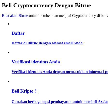
Menjadi Pedagang Salinan
Beli Cryptocurrency Dengan Bitrue
Nikmati pembagian keuntungan dan komisi copy trading
Buat akun Bitrue
untuk membeli dan menjual Cryptocurrency di bursa
Daftar
Daftar di Bitrue dengan alamat email Anda.
Informasi
Verifikasi identitas Anda
Analisis data besar termasuk info perdagangan, dll.
Verifikasi identitas Anda dengan memasukkan informasi 
Beli Kripto！
Gunakan berbagai opsi pembayaran untuk membeli Axelar 