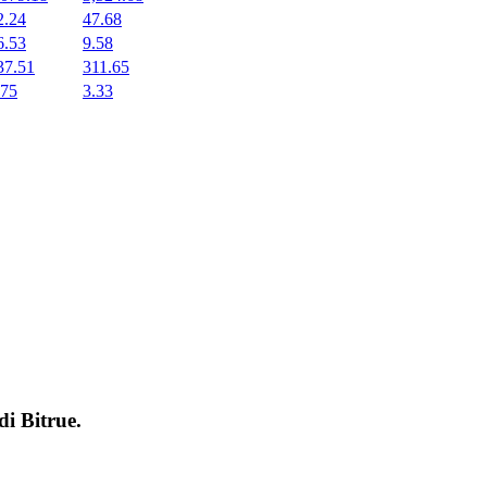
2.24
47.68
6.53
9.58
37.51
311.65
.75
3.33
 di
Bitrue
.