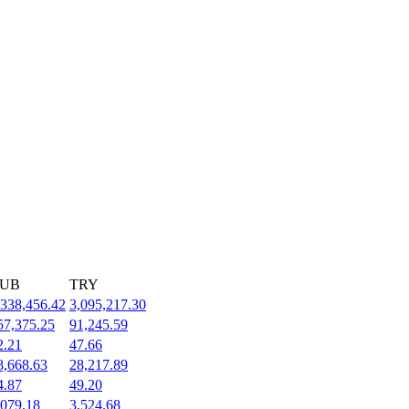
UB
TRY
,338,456.42
3,095,217.30
57,375.25
91,245.59
2.21
47.66
8,668.63
28,217.89
4.87
49.20
,079.18
3,524.68