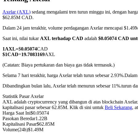
Axelar (AXL)
sedang mengalami tren turun minggu ini, dengan harga
$62.85M CAD.
Dalam 24 jam terakhir, volume perdagangan Axelar mencapai $1.
COIN-M Berjangka
Saat ini, nilai tukar
AXL terhadap CAD
adalah
$0.05074 CAD un
Mata Uang Kripto Berjangka
1
AXL
=
$
0.05074
CAD
$
1
CAD
=
19.7083169
AXL
TradFi
(Catatan: Biaya pertukaran dan biaya gas tidak termasuk.)
Derivatif saham, forex, logam mulia, dan komoditas
Selama 7 hari terakhir, harga Axelar telah turun sebesar 2.93%.
Dalam 
Dibandingkan bulan lalu, Axelar telah menurun sebesar 11%.turun da
Statistik Pasar Axelar
AXL adalah cryptocurrency yang dibangun di atas blockchain Axelar
kapitalisasi pasar sebesar 62.85M. Klik di sini untuk
Beli Sekarang
, 
Harga Saat Ini
$
0.05074
Pasokan Beredar
1.22B
Kapitalisasi Pasar
$
62.85M
Volume(24h)
$
1.49M
USDC Berjangka