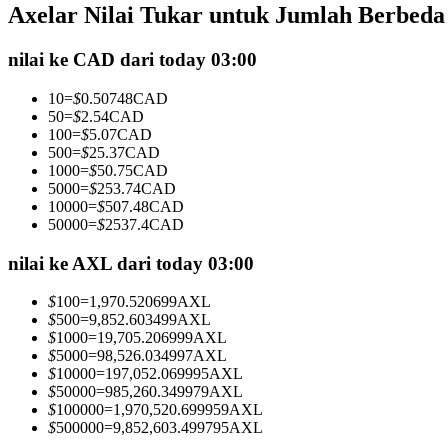
Axelar Nilai Tukar untuk Jumlah Berbeda
Kontrak berjangka menggunakan USDC sebagai jaminannya
nilai ke CAD dari today 03:00
10
=
$
0.50748
CAD
50
=
$
2.54
CAD
100
=
$
5.07
CAD
500
=
$
25.37
CAD
1000
=
$
50.75
CAD
5000
=
$
253.74
CAD
10000
=
$
507.48
CAD
50000
=
$
2537.4
CAD
Copy Trading
Bergabunglah dengan pedagang top
nilai ke AXL dari today 03:00
$
100
=
1,970.520699
AXL
$
500
=
9,852.603499
AXL
$
1000
=
19,705.206999
AXL
$
5000
=
98,526.034997
AXL
$
10000
=
197,052.069995
AXL
$
50000
=
985,260.349979
AXL
$
100000
=
1,970,520.699959
AXL
$
500000
=
9,852,603.499795
AXL