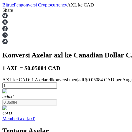
Bitrue
Pengonversi Cryptocurrency
AXL
ke
CAD
Share
Berjangka
Konversi Axelar
axl
ke Canadian Dollar
C
1 AXL = $0.05084 CAD
AXL ke CAD: 1 Axelar dikonversi menjadi $0.05084 CAD per Augu
USDT Berjangka
axl
axl
Kontrak berjangka menggunakan USDT sebagai jaminannya
CAD
Membeli
axl
(
axl
)
Tentang Axelar