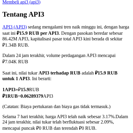
Membeli
api3
(
api3
)
Tentang API3
API3 (API3)
sedang mengalami tren naik minggu ini, dengan harga
COIN-M Berjangka
saat ini
₽15.9 RUB per API3
. Dengan pasokan beredar sebesar
Mata Uang Kripto Berjangka
86.42M API3, kapitalisasi pasar total API3 kini berada di sekitar
₽1.34B RUB.
Dalam 24 jam terakhir, volume perdagangan API3 mencapai
TradFi
₽7.04K RUB
Derivatif saham, forex, logam mulia, dan komoditas
Saat ini, nilai tukar
API3 terhadap RUB
adalah
₽15.9 RUB
untuk 1 API3
. Ini berarti:
1
API3
=
₽
15.9
RUB
₽
1
RUB
=
0.06289379
API3
(Catatan: Biaya pertukaran dan biaya gas tidak termasuk.)
Selama 7 hari terakhir, harga API3 telah naik sebesar 3.17%.
Dalam
24 jam terakhir, nilai tukar telah berfluktuasi sebesar 2.09%,
mencapai puncak ₽0 RUB dan terendah ₽0 RUB.
USDC Berjangka