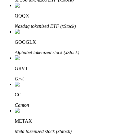
QQQX
Nasdaq tokenized ETF (xStock)
Mitra Bitrue
GOOGLX
Alphabet tokenized stock (xStock)
GRVT
Grvt
CC
Afiliasi Bitrue
Canton
Hingga 65% Komisi!
METAX
Meta tokenized stock (xStock)