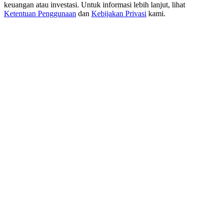
USDT New User Exclusive 10% APR
keuangan atau investasi. Untuk informasi lebih lanjut, lihat
Ketentuan Penggunaan
dan
Kebijakan Privasi
kami.
USDT Flexible Staking | Daily Rewards
BTC New User Exclusive: 6.5% APR
BTC Flexible Staking | Daily Rewards
Lebih Banyak Acara
Menangkan Hadiah dan Hadiah Eksklusif
Pusat Hadiah