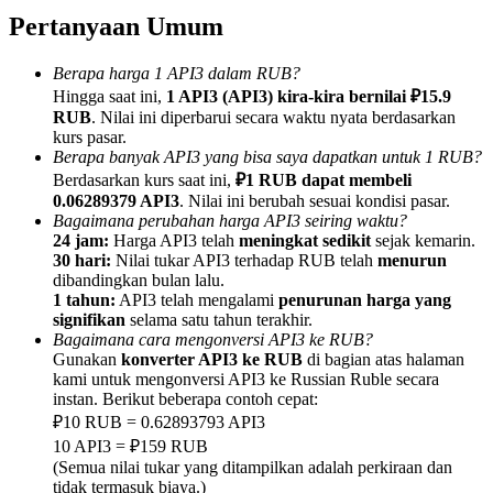
Pertanyaan Umum
Berapa harga 1 API3 dalam RUB?
Hingga saat ini,
1 API3 (API3) kira-kira bernilai ₽15.9
RUB
. Nilai ini diperbarui secara waktu nyata berdasarkan
Referensi
kurs pasar.
Berapa banyak API3 yang bisa saya dapatkan untuk 1 RUB?
Undang teman untuk mendapatkan imbalan tunai
Berdasarkan kurs saat ini,
₽1 RUB dapat membeli
BTC Welcome Rewards
0.06289379 API3
. Nilai ini berubah sesuai kondisi pasar.
Bagaimana perubahan harga API3 seiring waktu?
24 jam:
Harga API3 telah
meningkat sedikit
sejak kemarin.
30 hari:
Nilai tukar API3 terhadap RUB telah
menurun
dibandingkan bulan lalu.
1 tahun:
API3 telah mengalami
penurunan harga yang
signifikan
selama satu tahun terakhir.
Bagaimana cara mengonversi API3 ke RUB?
Gunakan
konverter API3 ke RUB
di bagian atas halaman
kami untuk mengonversi API3 ke Russian Ruble secara
instan. Berikut beberapa contoh cepat:
₽10 RUB = 0.62893793 API3
10 API3 = ₽159 RUB
BTC Welcome Rewards
(Semua nilai tukar yang ditampilkan adalah perkiraan dan
tidak termasuk biaya.)