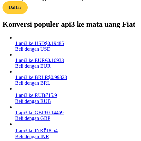
Daftar
Menghasilkan
Konversi populer api3 ke mata uang Fiat
1
api3
ke
USD
$
0.19485
Beli dengan USD
1
api3
ke
EUR
€
0.16933
Beli dengan EUR
1
api3
ke
BRL
R$
0.99323
Babi Kekuatan
Beli dengan BRL
Dapatkan imbalan kompetitif setiap hari
1
api3
ke
RUB
₽
15.9
Beli dengan RUB
1
api3
ke
GBP
£
0.14469
Beli dengan GBP
1
api3
ke
INR
₹
18.54
Beli dengan INR