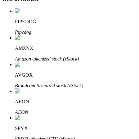
PIPEDOG
Investasi Otomatis
Pipedog
Raih keuntungan jangka panjang dan kepentingan fleksibel
AMZNX
Amazon tokenized stock (xStock)
AVGOX
Broadcom tokenized stock (xStock)
AEON
Pelajari Staking
AEON
Pelajari tentang mendapatkan penghasilan pasif
Bitrue
AI
SPYX
SP500 tokenized ETF (xStock)