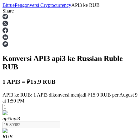
Bitrue
Pengonversi Cryptocurrency
API3
ke
RUB
Share
Berjangka
Konversi API3
api3
ke Russian Ruble
RUB
1 API3 = ₽15.9 RUB
USDT Berjangka
API3 ke RUB: 1 API3 dikonversi menjadi ₽15.9 RUB per August 9
at 1:59 PM
Kontrak berjangka menggunakan USDT sebagai jaminannya
api3
api3
RUB