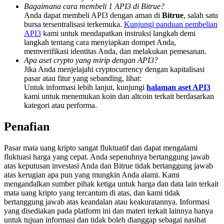
Deposit & Trade BTC to Share 25000 USDT prize pool!
Bagaimana cara membeli 1 API3 di Bitrue?
Anda dapat membeli API3 dengan aman di
Bitrue
, salah satu
bursa tersentralisasi terkemuka.
Kunjungi panduan pembelian
API3
kami untuk mendapatkan instruksi langkah demi
langkah tentang cara menyiapkan dompet Anda,
Deposit CASHCAT & Win
memverifikasi identitas Anda, dan melakukan pemesanan.
Apa aset crypto yang mirip dengan API3?
Share 500000 CASHCAT prize pool
Jika Anda menjelajahi cryptocurrency dengan kapitalisasi
pasar atau fitur yang sebanding, lihat:
Untuk informasi lebih lanjut, kunjungi
halaman aset API3
kami untuk menemukan koin dan altcoin terkait berdasarkan
kategori atau performa.
Exclusive for BitMart Users
Register & Trade to Win 500,000 USDT
Penafian
Pasar mata uang kripto sangat fluktuatif dan dapat mengalami
fluktuasi harga yang cepat. Anda sepenuhnya bertanggung jawab
atas keputusan investasi Anda dan Bitrue tidak bertanggung jawab
Precious Metals Trading Carnival
atas kerugian apa pun yang mungkin Anda alami. Kami
mengandalkan sumber pihak ketiga untuk harga dan data lain terkait
Trade Gold & Silver · 33,333 USDT Bonus
mata uang kripto yang tercantum di atas, dan kami tidak
bertanggung jawab atas keandalan atau keakuratannya. Informasi
yang disediakan pada platform ini dan materi terkait lainnya hanya
untuk tujuan informasi dan tidak boleh dianggap sebagai nasihat