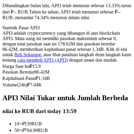
Dibandingkan bulan lalu, API3 telah menurun sebesar 13.33%.turun
Kontrak berjangka menggunakan USDC sebagai jaminannya
dari ₽-- RUB.
Tahun ke tahun, API3 telah menurun sebesar ₽--
RUB, menandai 74.34% menurun dalam nilai.
Statistik Pasar API3
API3 adalah cryptocurrency yang dibangun di atas blockchain
API3. Mata uang ini memiliki pasokan maksimum sebesar 0,
dengan total pasokan saat ini 178.62M dan pasokan beredar
86.42M, memberikan kapitalisasi pasar sebesar 1.34B. Klik di sini
untuk
Beli Sekarang
, atau lihat panduan langkah demi langkah kami
tentang
cara membeli API3 (API3)
dengan aman dan mudah.
Harga Saat Ini
₽
15.9
Copy Trading
Pasokan Beredar
86.42M
Bergabunglah dengan pedagang top
Kapitalisasi Pasar
₽
1.34B
Volume(24h)
₽
7.04K
API3 Nilai Tukar untuk Jumlah Berbeda
nilai ke RUB dari today 13:59
10
=
₽
159
RUB
50
=
₽
794.99
RUB