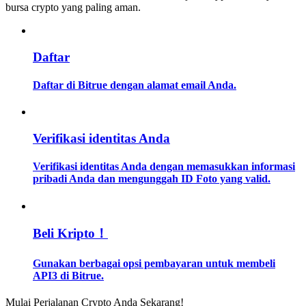
bursa crypto yang paling aman.
Memandu
Panduan Pemula Berjangka
Daftar
Daftar di Bitrue dengan alamat email Anda.
Verifikasi identitas Anda
Verifikasi identitas Anda dengan memasukkan informasi
pribadi Anda dan mengunggah ID Foto yang valid.
Strategi perdagangan
Pelajari cara untuk tetap menghasilkan keuntungan
Beli Kripto！
Gunakan berbagai opsi pembayaran untuk membeli
API3 di Bitrue.
Mulai Perjalanan Crypto Anda Sekarang!