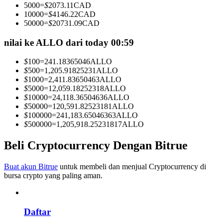
5000
=
$
2073.11
CAD
Menjadi Pedagang Salinan
10000
=
$
4146.22
CAD
50000
=
$
20731.09
CAD
Nikmati pembagian keuntungan dan komisi copy trading
nilai ke ALLO dari today 00:59
$
100
=
241.18365046
ALLO
$
500
=
1,205.91825231
ALLO
$
1000
=
2,411.83650463
ALLO
$
5000
=
12,059.18252318
ALLO
$
10000
=
24,118.36504636
ALLO
$
50000
=
120,591.82523181
ALLO
$
100000
=
241,183.65046363
ALLO
$
500000
=
1,205,918.25231817
ALLO
Informasi
Analisis data besar termasuk info perdagangan, dll.
Beli Cryptocurrency Dengan Bitrue
Buat akun Bitrue
untuk membeli dan menjual Cryptocurrency di
bursa crypto yang paling aman.
Daftar