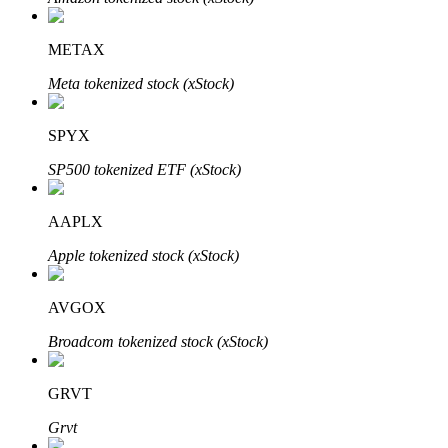
METAX
Meta tokenized stock (xStock)
Investasi Otomatis
Raih keuntungan jangka panjang dan kepentingan fleksibel
SPYX
SP500 tokenized ETF (xStock)
AAPLX
Apple tokenized stock (xStock)
AVGOX
Pelajari Staking
Broadcom tokenized stock (xStock)
Pelajari tentang mendapatkan penghasilan pasif
GRVT
Bitrue
AI
Grvt