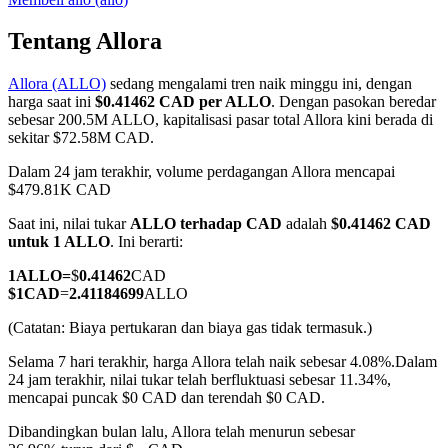
Tentang Allora
Allora (ALLO)
sedang mengalami tren naik minggu ini, dengan
COIN-M Berjangka
harga saat ini
$0.41462 CAD per ALLO
. Dengan pasokan beredar
sebesar 200.5M ALLO, kapitalisasi pasar total Allora kini berada di
Mata Uang Kripto Berjangka
sekitar $72.58M CAD.
Dalam 24 jam terakhir, volume perdagangan Allora mencapai
$479.81K CAD
TradFi
Saat ini, nilai tukar
ALLO terhadap CAD
adalah
$0.41462 CAD
Derivatif saham, forex, logam mulia, dan komoditas
untuk 1 ALLO
. Ini berarti:
1
ALLO
=
$
0.41462
CAD
$
1
CAD
=
2.41184699
ALLO
(Catatan: Biaya pertukaran dan biaya gas tidak termasuk.)
Selama 7 hari terakhir, harga Allora telah naik sebesar 4.08%.
Dalam
24 jam terakhir, nilai tukar telah berfluktuasi sebesar 11.34%,
mencapai puncak $0 CAD dan terendah $0 CAD.
Dibandingkan bulan lalu, Allora telah menurun sebesar
USDC Berjangka