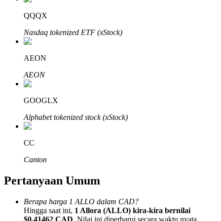
QQQX
Nasdaq tokenized ETF (xStock)
AEON
Mitra Bitrue
AEON
GOOGLX
Alphabet tokenized stock (xStock)
CC
Afiliasi Bitrue
Canton
Hingga 65% Komisi!
Pertanyaan Umum
Berapa harga 1 ALLO dalam CAD?
Hingga saat ini,
1 Allora (ALLO) kira-kira bernilai
$0.41462 CAD
. Nilai ini diperbarui secara waktu nyata