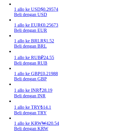
1
allo
ke
USD
$
0.29574
Menghasilkan
Beli dengan USD
1
allo
ke
EUR
€
0.25673
Beli dengan EUR
1
allo
ke
BRL
R$
1.52
Beli dengan BRL
1
allo
ke
RUB
₽
24.55
Beli dengan RUB
Babi Kekuatan
1
allo
ke
GBP
£
0.21988
Beli dengan GBP
Dapatkan imbalan kompetitif setiap hari
1
allo
ke
INR
₹
28.19
Beli dengan INR
1
allo
ke
TRY
₺
14.1
Beli dengan TRY
1
allo
ke
KRW
₩
420.54
Beli dengan KRW