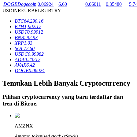
DOGE
Dogecoin
0.06924
6.60
0.06011
0.35480
5.7
USD
INR
EUR
BRL
RUB
TRY
Penguncian BTR
BTC
64,290.16
ETH
1,902.17
Investasi eksklusif untuk pemegang BTR
USDT
0.99912
BNB
592.93
XRP
1.03
SOL
72.60
USDC
0.99982
ADA
0.20212
AVAX
6.42
DOGE
0.06924
Temukan Lebih Banyak Cryptocurrency
Pinjaman
Pilihan cryptocurrency yang baru terdaftar dan
Layanan pinjaman yang didukung Crypto
tren di
Bitrue
.
AMZNX
Amazon tokenized stock (xStock)