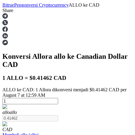
Bitrue
Pengonversi Cryptocurrency
ALLO
ke
CAD
Share
Berjangka
Konversi Allora
allo
ke Canadian Dollar
CAD
1 ALLO = $0.41462 CAD
ALLO ke CAD: 1 Allora dikonversi menjadi $0.41462 CAD per
USDT Berjangka
August 7 at 12:59 AM
Kontrak berjangka menggunakan USDT sebagai jaminannya
allo
allo
CAD
Membeli
allo
(
allo
)