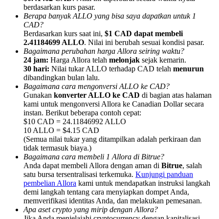
berdasarkan kurs pasar.
Berapa banyak ALLO yang bisa saya dapatkan untuk 1
CAD?
Berdasarkan kurs saat ini,
$1 CAD dapat membeli
2.41184699 ALLO
. Nilai ini berubah sesuai kondisi pasar.
Bagaimana perubahan harga Allora seiring waktu?
Referensi
24 jam:
Harga Allora telah
melonjak
sejak kemarin.
30 hari:
Nilai tukar ALLO terhadap CAD telah
menurun
Undang teman untuk mendapatkan imbalan tunai
dibandingkan bulan lalu.
Bagaimana cara mengonversi ALLO ke CAD?
Deposit CASHCAT & Win
Gunakan
konverter ALLO ke CAD
di bagian atas halaman
kami untuk mengonversi Allora ke Canadian Dollar secara
instan. Berikut beberapa contoh cepat:
$10 CAD = 24.11846992 ALLO
10 ALLO = $4.15 CAD
(Semua nilai tukar yang ditampilkan adalah perkiraan dan
tidak termasuk biaya.)
Bagaimana cara membeli 1 Allora di Bitrue?
Anda dapat membeli Allora dengan aman di
Bitrue
, salah
satu bursa tersentralisasi terkemuka.
Kunjungi panduan
pembelian Allora
kami untuk mendapatkan instruksi langkah
demi langkah tentang cara menyiapkan dompet Anda,
memverifikasi identitas Anda, dan melakukan pemesanan.
Deposit CASHCAT & Win
Apa aset crypto yang mirip dengan Allora?
Jika Anda menjelajahi cryptocurrency dengan kapitalisasi