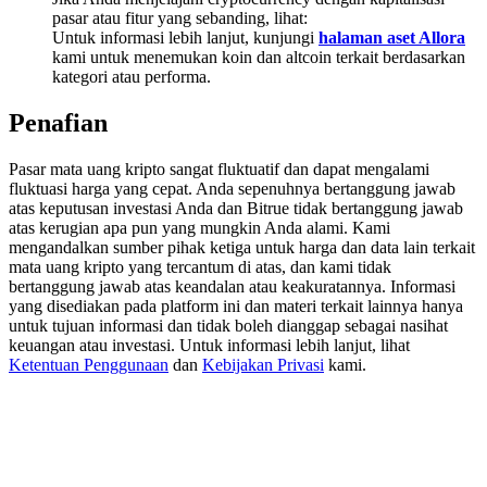
Share 500000 CASHCAT prize pool
pasar atau fitur yang sebanding, lihat:
Untuk informasi lebih lanjut, kunjungi
halaman aset Allora
kami untuk menemukan koin dan altcoin terkait berdasarkan
kategori atau performa.
Exclusive for BitMart Users
Penafian
Register & Trade to Win 500,000 USDT
Pasar mata uang kripto sangat fluktuatif dan dapat mengalami
fluktuasi harga yang cepat. Anda sepenuhnya bertanggung jawab
atas keputusan investasi Anda dan Bitrue tidak bertanggung jawab
atas kerugian apa pun yang mungkin Anda alami. Kami
Precious Metals Trading Carnival
mengandalkan sumber pihak ketiga untuk harga dan data lain terkait
mata uang kripto yang tercantum di atas, dan kami tidak
Trade Gold & Silver · 33,333 USDT Bonus
bertanggung jawab atas keandalan atau keakuratannya. Informasi
yang disediakan pada platform ini dan materi terkait lainnya hanya
untuk tujuan informasi dan tidak boleh dianggap sebagai nasihat
keuangan atau investasi. Untuk informasi lebih lanjut, lihat
USDT New User Exclusive 10% APR
Ketentuan Penggunaan
dan
Kebijakan Privasi
kami.
USDT Flexible Staking | Daily Rewards