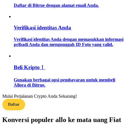
Daftar di Bitrue dengan alamat email Anda.
Memandu
Panduan Pemula Berjangka
Verifikasi identitas Anda
Verifikasi identitas Anda dengan memasukkan informasi
pribadi Anda dan mengunggah ID Foto yang valid.
Beli Kripto！
Gunakan berbagai opsi pembayaran untuk membeli
Strategi perdagangan
Allora di Bitrue.
Pelajari cara untuk tetap menghasilkan keuntungan
Mulai Perjalanan Crypto Anda Sekarang!
Daftar
Konversi populer allo ke mata uang Fiat