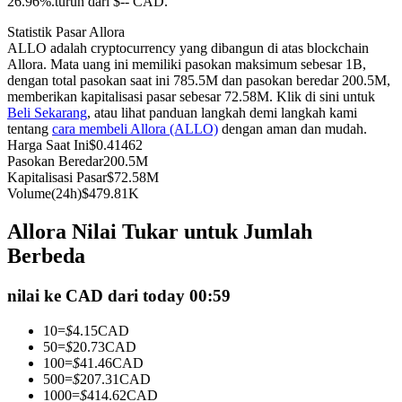
26.96%.turun dari $-- CAD.
Kontrak berjangka menggunakan USDC sebagai jaminannya
Statistik Pasar Allora
ALLO adalah cryptocurrency yang dibangun di atas blockchain
Allora. Mata uang ini memiliki pasokan maksimum sebesar 1B,
dengan total pasokan saat ini 785.5M dan pasokan beredar 200.5M,
memberikan kapitalisasi pasar sebesar 72.58M. Klik di sini untuk
Beli Sekarang
, atau lihat panduan langkah demi langkah kami
tentang
cara membeli Allora (ALLO)
dengan aman dan mudah.
Harga Saat Ini
$
0.41462
Pasokan Beredar
200.5M
Kapitalisasi Pasar
$
72.58M
Volume(24h)
$
479.81K
Copy Trading
Allora Nilai Tukar untuk Jumlah
Bergabunglah dengan pedagang top
Berbeda
nilai ke CAD dari today 00:59
10
=
$
4.15
CAD
50
=
$
20.73
CAD
100
=
$
41.46
CAD
500
=
$
207.31
CAD
1000
=
$
414.62
CAD