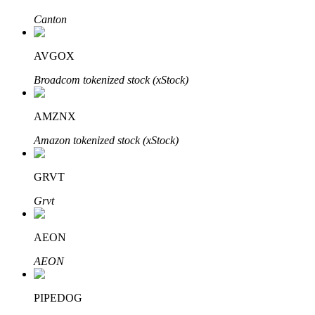
Canton
Penguncian BTR
AVGOX
Investasi eksklusif untuk pemegang BTR
Broadcom tokenized stock (xStock)
AMZNX
Amazon tokenized stock (xStock)
GRVT
Grvt
Pinjaman
Layanan pinjaman yang didukung Crypto
AEON
AEON
PIPEDOG