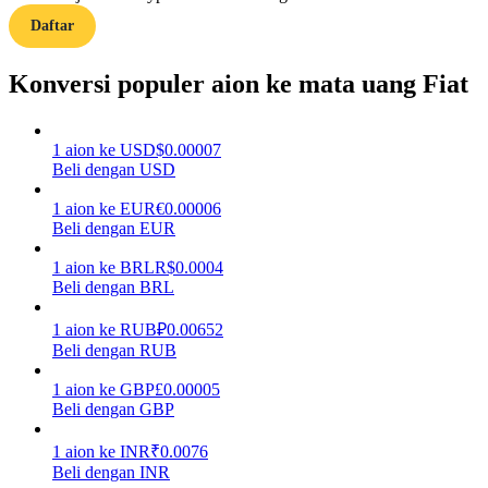
Daftar
Memandu
Konversi populer aion ke mata uang Fiat
Panduan Pemula Berjangka
1
aion
ke
USD
$
0.00007
Beli dengan USD
1
aion
ke
EUR
€
0.00006
Beli dengan EUR
1
aion
ke
BRL
R$
0.0004
Beli dengan BRL
Strategi perdagangan
1
aion
ke
RUB
₽
0.00652
Pelajari cara untuk tetap menghasilkan keuntungan
Beli dengan RUB
1
aion
ke
GBP
£
0.00005
Beli dengan GBP
1
aion
ke
INR
₹
0.0076
Beli dengan INR