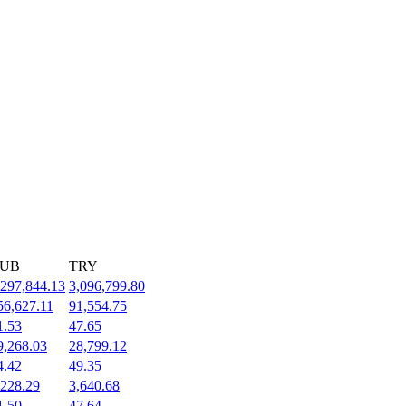
UB
TRY
,297,844.13
3,096,799.80
56,627.11
91,554.75
1.53
47.65
9,268.03
28,799.12
4.42
49.35
,228.29
3,640.68
1.50
47.64