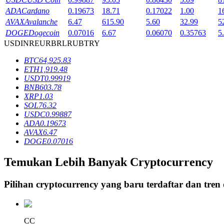
ADA
Cardano
0.19673
18.71
0.17022
1.00
1
Mempertaruhkan
AVAX
Avalanche
6.47
615.90
5.60
32.99
5
DOGE
Dogecoin
0.07016
6.67
0.06070
0.35763
5
Pengembalian tinggi & akses instan
USD
INR
EUR
BRL
RUB
TRY
BTC
64,925.83
ETH
1,919.48
USDT
0.99919
BNB
603.78
XRP
1.03
SOL
76.32
USDC
0.99887
ADA
0.19673
AVAX
6.47
Launchpool
DOGE
0.07016
Staking fleksibel untuk mendapatkan token populer
Temukan Lebih Banyak Cryptocurrency
Pilihan cryptocurrency yang baru terdaftar dan tren
CC