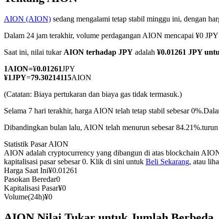
AION (AION)
sedang mengalami tetap stabil minggu ini, dengan har
Dalam 24 jam terakhir, volume perdagangan AION mencapai ¥0 JPY
COIN-M Berjangka
Saat ini, nilai tukar
AION terhadap JPY
adalah
¥0.01261 JPY unt
Mata Uang Kripto Berjangka
1
AION
=
¥
0.01261
JPY
¥
1
JPY
=
79.30214115
AION
(Catatan: Biaya pertukaran dan biaya gas tidak termasuk.)
TradFi
Selama 7 hari terakhir, harga AION telah tetap stabil sebesar 0%.
Dala
Derivatif saham, forex, logam mulia, dan komoditas
Dibandingkan bulan lalu, AION telah menurun sebesar 84.21%.turun 
Statistik Pasar AION
AION adalah cryptocurrency yang dibangun di atas blockchain AION.
kapitalisasi pasar sebesar 0. Klik di sini untuk
Beli Sekarang
, atau li
Harga Saat Ini
¥
0.01261
Pasokan Beredar
0
Kapitalisasi Pasar
¥
0
Volume(24h)
¥
0
USDC Berjangka
AION Nilai Tukar untuk Jumlah Berbeda