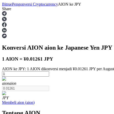
Bitrue
Pengonversi Cryptocurrency
AION
ke
JPY
Share
Berjangka
Konversi AION
aion
ke Japanese Yen
JPY
1 AION = ¥0.01261 JPY
AION ke JPY: 1 AION dikonversi menjadi ¥0.01261 JPY per August
USDT Berjangka
aion
aion
Kontrak berjangka menggunakan USDT sebagai jaminannya
JPY
Membeli
aion
(
aion
)
Tentang AION