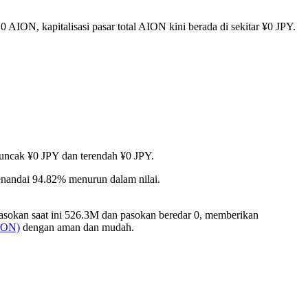
0 AION, kapitalisasi pasar total AION kini berada di sekitar ¥0 JPY.
 puncak ¥0 JPY dan terendah ¥0 JPY.
enandai 94.82% menurun dalam nilai.
asokan saat ini 526.3M dan pasokan beredar 0, memberikan
ION)
dengan aman dan mudah.