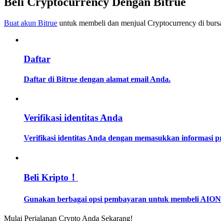
Beli Cryptocurrency Dengan Bitrue
Menjadi Pedagang Salinan
Buat akun Bitrue
untuk membeli dan menjual Cryptocurrency di bursa
Nikmati pembagian keuntungan dan komisi copy trading
Daftar
Daftar di Bitrue dengan alamat email Anda.
Verifikasi identitas Anda
Informasi
Verifikasi identitas Anda dengan memasukkan informasi 
Analisis data besar termasuk info perdagangan, dll.
Beli Kripto！
Gunakan berbagai opsi pembayaran untuk membeli AION 
Mulai Perjalanan Crypto Anda Sekarang!