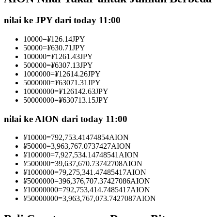
Kontrak berjangka menggunakan USDC sebagai jaminannya
nilai ke JPY dari today 11:00
10000
=
¥
126.14
JPY
50000
=
¥
630.71
JPY
100000
=
¥
1261.43
JPY
500000
=
¥
6307.13
JPY
1000000
=
¥
12614.26
JPY
5000000
=
¥
63071.31
JPY
10000000
=
¥
126142.63
JPY
50000000
=
¥
630713.15
JPY
Copy Trading
nilai ke AION dari today 11:00
Bergabunglah dengan pedagang top
¥
10000
=
792,753.41474854
AION
¥
50000
=
3,963,767.0737427
AION
¥
100000
=
7,927,534.14748541
AION
¥
500000
=
39,637,670.73742708
AION
¥
1000000
=
79,275,341.47485417
AION
¥
5000000
=
396,376,707.37427086
AION
¥
10000000
=
792,753,414.7485417
AION
¥
50000000
=
3,963,767,073.7427087
AION