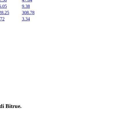
6.05
9.38
28.25
308.78
.72
3.34
 di
Bitrue
.