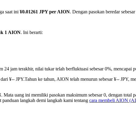
ga saat ini
¥0.01261 JPY per AION
. Dengan pasokan beredar sebesar 
uk 1 AION
. Ini berarti:
m 24 jam terakhir, nilai tukar telah berfluktuasi sebesar 0%, mencapai
dari ¥-- JPY.
Tahun ke tahun, AION telah menurun sebesar ¥-- JPY, m
 Mata uang ini memiliki pasokan maksimum sebesar 0, dengan total p
hat panduan langkah demi langkah kami tentang
cara membeli AION (A