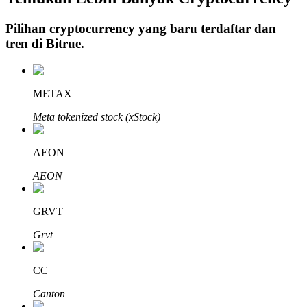
Pilihan cryptocurrency yang baru terdaftar dan
tren di
Bitrue
.
Investasi Otomatis
Raih keuntungan jangka panjang dan kepentingan fleksibel
METAX
Meta tokenized stock (xStock)
AEON
AEON
GRVT
Pelajari Staking
Grvt
Pelajari tentang mendapatkan penghasilan pasif
CC
Bitrue
AI
Canton