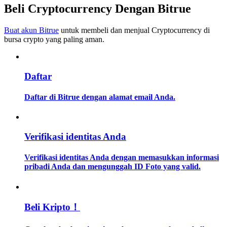
Beli Cryptocurrency Dengan Bitrue
Memandu
Buat akun Bitrue
untuk membeli dan menjual Cryptocurrency di
Panduan Pemula Berjangka
bursa crypto yang paling aman.
Daftar
Daftar di Bitrue dengan alamat email Anda.
Verifikasi identitas Anda
Strategi perdagangan
Verifikasi identitas Anda dengan memasukkan informasi
Pelajari cara untuk tetap menghasilkan keuntungan
pribadi Anda dan mengunggah ID Foto yang valid.
Beli Kripto！