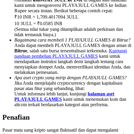
Share 500000 CASHCAT prize pool
kami untuk mengonversi PLAYA3ULL GAMES ke Indian
Rupee secara instan. Berikut beberapa contoh cepat:
₹10 INR = 1,709.4017094 3ULL
10 3ULL = ₹0.0585 INR
Exclusive for BitMart Users
(Semua nilai tukar yang ditampilkan adalah perkiraan dan
tidak termasuk biaya.)
Register & Trade to Win 500,000 USDT
Bagaimana cara membeli 1 PLAYA3ULL GAMES di Bitrue?
Anda dapat membeli PLAYA3ULL GAMES dengan aman di
Bitrue
, salah satu bursa tersentralisasi terkemuka.
Kunjungi
panduan pembelian PLAYA3ULL GAMES
kami untuk
mendapatkan instruksi langkah demi langkah tentang cara
Precious Metals Trading Carnival
menyiapkan dompet Anda, memverifikasi identitas Anda, dan
melakukan pemesanan.
Trade Gold & Silver · 33,333 USDT Bonus
Apa aset crypto yang mirip dengan PLAYA3ULL GAMES?
Jika Anda menjelajahi cryptocurrency dengan kapitalisasi
pasar atau fitur yang sebanding, lihat:
Untuk informasi lebih lanjut, kunjungi
halaman aset
PLAYA3ULL GAMES
kami untuk menemukan koin dan
USDT New User Exclusive 10% APR
altcoin terkait berdasarkan kategori atau performa.
USDT Flexible Staking | Daily Rewards
Penafian
Pasar mata uang kripto sangat fluktuatif dan dapat mengalami