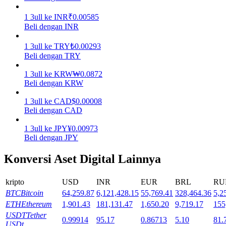
1
3ull
ke
INR
₹
0.00585
Mempertaruhkan
Beli dengan INR
Pengembalian tinggi & akses instan
1
3ull
ke
TRY
₺
0.00293
Beli dengan TRY
1
3ull
ke
KRW
₩
0.0872
Beli dengan KRW
1
3ull
ke
CAD
$
0.00008
Beli dengan CAD
1
3ull
ke
JPY
¥
0.00973
Beli dengan JPY
Launchpool
Staking fleksibel untuk mendapatkan token populer
Konversi Aset Digital Lainnya
kripto
USD
INR
EUR
BRL
RU
BTC
Bitcoin
64,259.87
6,121,428.15
55,769.41
328,464.36
5,2
ETH
Ethereum
1,901.43
181,131.47
1,650.20
9,719.17
155
USDT
Tether
0.99914
95.17
0.86713
5.10
81.
USDt