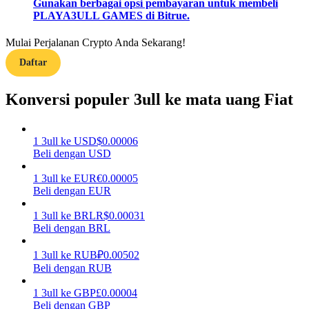
Gunakan berbagai opsi pembayaran untuk membeli
PLAYA3ULL GAMES di Bitrue.
Menghasilkan
Mulai Perjalanan Crypto Anda Sekarang!
Daftar
Konversi populer 3ull ke mata uang Fiat
1
3ull
ke
USD
$
0.00006
Beli dengan USD
Babi Kekuatan
1
3ull
ke
EUR
€
0.00005
Beli dengan EUR
Dapatkan imbalan kompetitif setiap hari
1
3ull
ke
BRL
R$
0.00031
Beli dengan BRL
1
3ull
ke
RUB
₽
0.00502
Beli dengan RUB
1
3ull
ke
GBP
£
0.00004
Beli dengan GBP