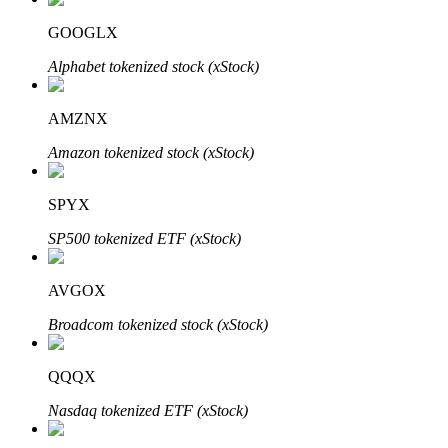
GOOGLX
Alphabet tokenized stock (xStock)
AMZNX
Mitra Bitrue
Amazon tokenized stock (xStock)
SPYX
SP500 tokenized ETF (xStock)
AVGOX
Afiliasi Bitrue
Broadcom tokenized stock (xStock)
Hingga 65% Komisi!
QQQX
Nasdaq tokenized ETF (xStock)