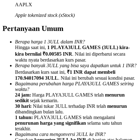
AAPLX
Apple tokenized stock (xStock)
Pertanyaan Umum
Referensi
Berapa harga 1 3ULL dalam INR?
Undang teman untuk mendapatkan imbalan tunai
Hingga saat ini,
1 PLAYA3ULL GAMES (3ULL) kira-
kira bernilai ₹0.00585 INR
. Nilai ini diperbarui secara
Deposit CASHCAT & Win
waktu nyata berdasarkan kurs pasar.
Berapa banyak 3ULL yang bisa saya dapatkan untuk 1 INR?
Berdasarkan kurs saat ini,
₹1 INR dapat membeli
170.94017094 3ULL
. Nilai ini berubah sesuai kondisi pasar.
Bagaimana perubahan harga PLAYA3ULL GAMES seiring
waktu?
24 jam:
Harga PLAYA3ULL GAMES telah
menurun
sedikit
sejak kemarin.
30 hari:
Nilai tukar 3ULL terhadap INR telah
menurun
dibandingkan bulan lalu.
1 tahun:
PLAYA3ULL GAMES telah mengalami
penurunan harga yang signifikan
selama satu tahun
terakhir.
Deposit CASHCAT & Win
Bagaimana cara mengonversi 3ULL ke INR?
Gunakan
konverter 3ULL ke INR
di bagian atas halaman