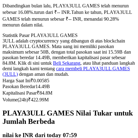
Dibandingkan bulan lalu, PLAYA3ULL GAMES telah menurun
Kontrak berjangka menggunakan USDC sebagai jaminannya
sebesar 16.08%.turun dari ₹-- INR.
Tahun ke tahun, PLAYA3ULL
GAMES telah menurun sebesar ₹-- INR, menandai 90.28%
menurun dalam nilai.
Statistik Pasar PLAYA3ULL GAMES
3ULL adalah cryptocurrency yang dibangun di atas blockchain
PLAYA3ULL GAMES. Mata uang ini memiliki pasokan
maksimum sebesar 50B, dengan total pasokan saat ini 15.59B dan
pasokan beredar 14.49B, memberikan kapitalisasi pasar sebesar
84.8M. Klik di sini untuk
Beli Sekarang
, atau lihat panduan langkah
demi langkah kami tentang
cara membeli PLAYA3ULL GAMES
Copy Trading
(3ULL)
dengan aman dan mudah.
Bergabunglah dengan pedagang top
Harga Saat Ini
₹
0.00585
Pasokan Beredar
14.49B
Kapitalisasi Pasar
₹
84.8M
Volume(24h)
₹
422.99M
PLAYA3ULL GAMES Nilai Tukar untuk
Jumlah Berbeda
nilai ke INR dari today 07:59