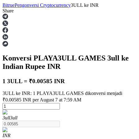
Bitrue
Pengonversi Cryptocurrency
3ULL
ke
INR
Share
Berjangka
Konversi PLAYA3ULL GAMES
3ull
ke
Indian Rupee
INR
1 3ULL = ₹0.00585 INR
3ULL ke INR: 1 PLAYA3ULL GAMES dikonversi menjadi
USDT Berjangka
₹0.00585 INR per August 7 at 7:59 AM
Kontrak berjangka menggunakan USDT sebagai jaminannya
3ull
3ull
INR