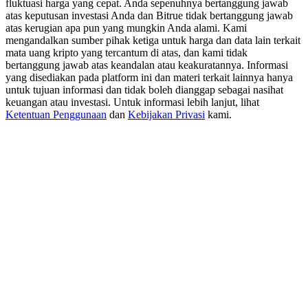
fluktuasi harga yang cepat. Anda sepenuhnya bertanggung jawab
New Listing Futures Fest
atas keputusan investasi Anda dan Bitrue tidak bertanggung jawab
Trade New Futures, Win 200,000 USDT
atas kerugian apa pun yang mungkin Anda alami. Kami
mengandalkan sumber pihak ketiga untuk harga dan data lain terkait
mata uang kripto yang tercantum di atas, dan kami tidak
bertanggung jawab atas keandalan atau keakuratannya. Informasi
yang disediakan pada platform ini dan materi terkait lainnya hanya
Crypto World Cup 2026: Grand Finale
untuk tujuan informasi dan tidak boleh dianggap sebagai nasihat
keuangan atau investasi. Untuk informasi lebih lanjut, lihat
77,777+3k Rewards
Ketentuan Penggunaan
dan
Kebijakan Privasi
kami.
Lebih Banyak Acara
Menangkan Hadiah dan Hadiah Eksklusif
Pusat Hadiah