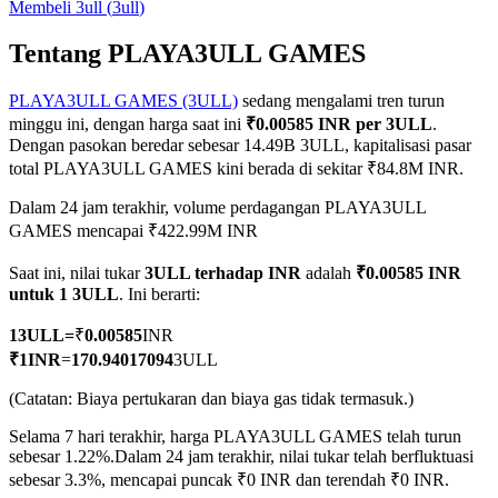
Membeli
3ull
(
3ull
)
Tentang PLAYA3ULL GAMES
PLAYA3ULL GAMES (3ULL)
sedang mengalami tren turun
COIN-M Berjangka
minggu ini, dengan harga saat ini
₹0.00585 INR per 3ULL
.
Mata Uang Kripto Berjangka
Dengan pasokan beredar sebesar 14.49B 3ULL, kapitalisasi pasar
total PLAYA3ULL GAMES kini berada di sekitar ₹84.8M INR.
Dalam 24 jam terakhir, volume perdagangan PLAYA3ULL
TradFi
GAMES mencapai ₹422.99M INR
Derivatif saham, forex, logam mulia, dan komoditas
Saat ini, nilai tukar
3ULL terhadap INR
adalah
₹0.00585 INR
untuk 1 3ULL
. Ini berarti:
1
3ULL
=
₹
0.00585
INR
₹
1
INR
=
170.94017094
3ULL
(Catatan: Biaya pertukaran dan biaya gas tidak termasuk.)
Selama 7 hari terakhir, harga PLAYA3ULL GAMES telah turun
sebesar 1.22%.
Dalam 24 jam terakhir, nilai tukar telah berfluktuasi
sebesar 3.3%, mencapai puncak ₹0 INR dan terendah ₹0 INR.
USDC Berjangka