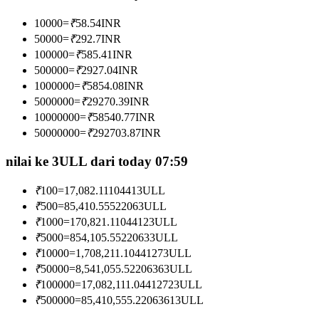
Menjadi Pedagang Salinan
10000
=
₹
58.54
INR
Nikmati pembagian keuntungan dan komisi copy trading
50000
=
₹
292.7
INR
100000
=
₹
585.41
INR
500000
=
₹
2927.04
INR
1000000
=
₹
5854.08
INR
5000000
=
₹
29270.39
INR
10000000
=
₹
58540.77
INR
50000000
=
₹
292703.87
INR
nilai ke 3ULL dari today 07:59
Informasi
₹
100
=
17,082.1110441
3ULL
Analisis data besar termasuk info perdagangan, dll.
₹
500
=
85,410.5552206
3ULL
₹
1000
=
170,821.1104412
3ULL
₹
5000
=
854,105.5522063
3ULL
₹
10000
=
1,708,211.1044127
3ULL
₹
50000
=
8,541,055.5220636
3ULL
₹
100000
=
17,082,111.0441272
3ULL
₹
500000
=
85,410,555.2206361
3ULL