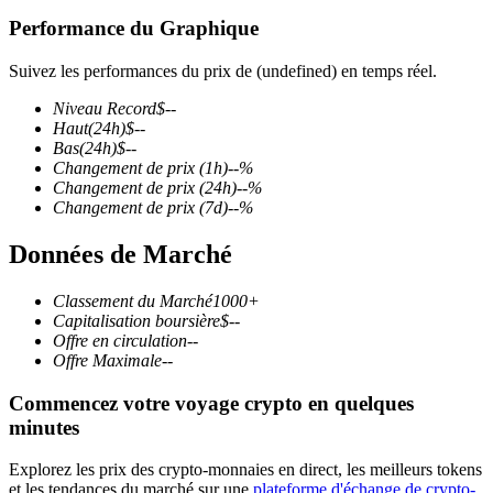
Performance du Graphique
Suivez les performances du prix de (undefined) en temps réel.
Niveau Record
$
--
Futures COIN-M
Haut
(24h)
$
--
Bas
(24h)
$
--
Contrats à terme sur crypto-monnaie
Changement de prix
(1h)
--
%
Changement de prix
(24h)
--
%
Changement de prix
(7d)
--
%
TradFi
Données de Marché
Produits dérivés sur actions, forex, métaux précieux et matières
premières
Classement du Marché
1000+
Capitalisation boursière
$
--
Offre en circulation
--
Offre Maximale
--
Commencez votre voyage crypto en quelques
minutes
Explorez les prix des crypto-monnaies en direct, les meilleurs tokens
et les tendances du marché sur une
plateforme d'échange de crypto-