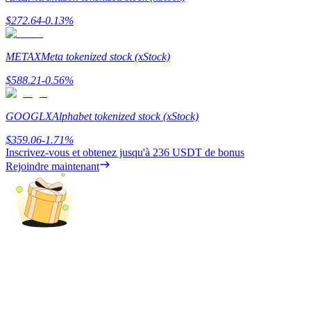
$
272.64
-0.13
%
METAX
Meta tokenized stock (xStock)
Gagner
$
588.21
-0.56
%
GOOGLX
Alphabet tokenized stock (xStock)
$
359.06
-1.71
%
Inscrivez-vous et obtenez jusqu'à
236 USDT
de bonus
Rejoindre maintenant
Cochon de puissance
Gagnez quotidiennement des récompenses compétitives