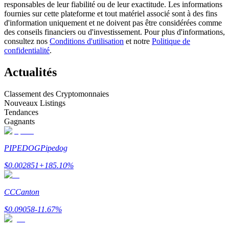
responsables de leur fiabilité ou de leur exactitude. Les informations
fournies sur cette plateforme et tout matériel associé sont à des fins
d'information uniquement et ne doivent pas être considérées comme
Devenez un trader de copie
des conseils financiers ou d'investissement. Pour plus d'informations,
consultez nos
Conditions d'utilisation
et notre
Politique de
Profitez du partage des bénéfices et des commissions de copy
confidentialité
.
trading
Actualités
Classement des Cryptomonnaies
Nouveaux Listings
Tendances
Gagnants
PIPEDOG
Pipedog
Information
$
0.002851
+
185.10
%
Analyse de mégadonnées, y compris des informations
commerciales, etc.
CC
Canton
$
0.09058
-11.67
%