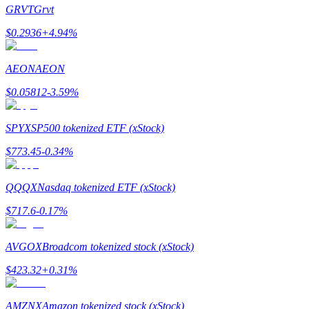
GRVT
Grvt
$
0.2936
+
4.94
%
AEON
AEON
Guide
$
0.05812
-3.59
%
Guide de démarrage des contrats à terme
SPYX
SP500 tokenized ETF (xStock)
$
773.45
-0.34
%
QQQX
Nasdaq tokenized ETF (xStock)
$
717.6
-0.17
%
Stratégies de trading
AVGOX
Broadcom tokenized stock (xStock)
Apprenez à rester rentable
$
423.32
+
0.31
%
AMZNX
Amazon tokenized stock (xStock)