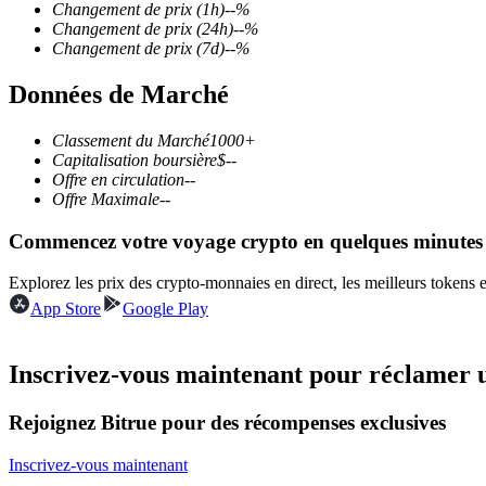
Changement de prix
(1h)
--
%
Changement de prix
(24h)
--
%
Changement de prix
(7d)
--
%
Données de Marché
Futures COIN-M
Contrats à terme sur crypto-monnaie
Classement du Marché
1000+
Capitalisation boursière
$
--
Offre en circulation
--
Offre Maximale
--
TradFi
Commencez votre voyage crypto en quelques minutes
Produits dérivés sur actions, forex, métaux précieux et matières
Explorez les prix des crypto-monnaies en direct, les meilleurs tokens
App Store
Google Play
Inscrivez-vous maintenant pour réclamer 
Rejoignez Bitrue pour des récompenses exclusives
Inscrivez-vous maintenant
Futures USDC