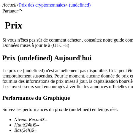
Accueil
>
Prix des cryptomonnaies
>
(undefined)
Partager
Prix
Contrats à terme
Si vous n'êtes pas sûr de comment acheter , consultez notre guide co
Données mises à jour le à (UTC+8)
Prix (undefined) Aujourd'hui
Le prix de (undefined) n'est actuellement pas disponible. Cela peut êtr
temporairement suspendus. Pour le moment, aucune donnée de prix en te
fournira des informations de prix mises à jour, la capitalisation boursièr
Les investisseurs sont encouragés à vérifier les annonces officielles du
Futures USDT
Performance du Graphique
Futures utilisant l'USDT comme garantie
Suivez les performances du prix de (undefined) en temps réel.
Niveau Record
$
--
Haut
(24h)
$
--
Bas
(24h)
$
--