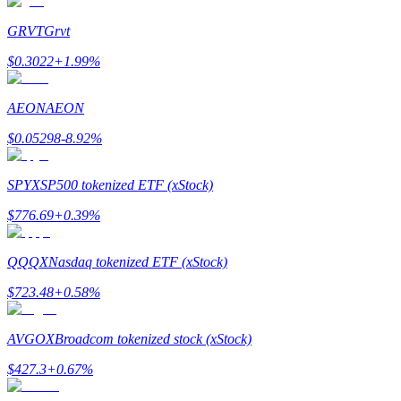
Devenez un trader de copie
GRVT
Grvt
Profitez du partage des bénéfices et des commissions de copy t
$
0.3022
+
1.99
%
AEON
AEON
$
0.05298
-8.92
%
SPYX
SP500 tokenized ETF (xStock)
$
776.69
+
0.39
%
Information
Analyse de mégadonnées, y compris des informations commercia
QQQX
Nasdaq tokenized ETF (xStock)
$
723.48
+
0.58
%
AVGOX
Broadcom tokenized stock (xStock)
$
427.3
+
0.67
%