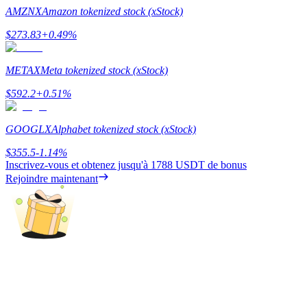
AMZNX
Amazon tokenized stock (xStock)
Guide
$
273.83
+
0.49
%
Guide de démarrage des contrats à terme
METAX
Meta tokenized stock (xStock)
$
592.2
+
0.51
%
GOOGLX
Alphabet tokenized stock (xStock)
$
355.5
-1.14
%
Inscrivez-vous et obtenez jusqu'à
1788 USDT
de bonus
Rejoindre maintenant
Stratégies de trading
Apprenez à rester rentable