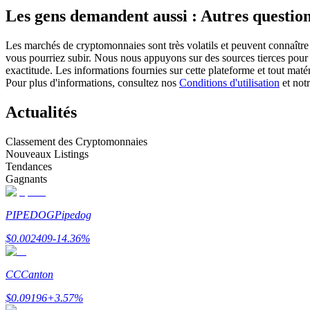
Les gens demandent aussi : Autres question
Futures utilisant l'USDC comme garantie
Les marchés de cryptomonnaies sont très volatils et peuvent connaître 
vous pourriez subir. Nous nous appuyons sur des sources tierces pour l
exactitude. Les informations fournies sur cette plateforme et tout mat
Pour plus d'informations, consultez nos
Conditions d'utilisation
et not
Actualités
Classement des Cryptomonnaies
Nouveaux Listings
Copie de Trading
Tendances
Gagnants
Rejoignez les meilleurs traders
PIPEDOG
Pipedog
$
0.002409
-14.36
%
CC
Canton
$
0.09196
+
3.57
%