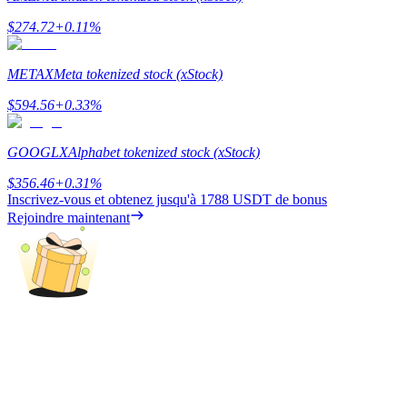
$
274.72
+
0.11
%
METAX
Meta tokenized stock (xStock)
Gagner
$
594.56
+
0.33
%
GOOGLX
Alphabet tokenized stock (xStock)
$
356.46
+
0.31
%
Inscrivez-vous et obtenez jusqu'à
1788 USDT
de bonus
Rejoindre maintenant
Cochon de puissance
Gagnez quotidiennement des récompenses compétitives