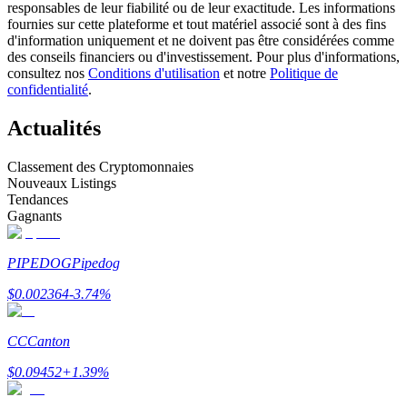
responsables de leur fiabilité ou de leur exactitude. Les informations
fournies sur cette plateforme et tout matériel associé sont à des fins
d'information uniquement et ne doivent pas être considérées comme
Devenez un trader de copie
des conseils financiers ou d'investissement. Pour plus d'informations,
consultez nos
Conditions d'utilisation
et notre
Politique de
Profitez du partage des bénéfices et des commissions de copy
confidentialité
.
trading
Actualités
Classement des Cryptomonnaies
Nouveaux Listings
Tendances
Gagnants
PIPEDOG
Pipedog
Information
$
0.002364
-3.74
%
Analyse de mégadonnées, y compris des informations
commerciales, etc.
CC
Canton
$
0.09452
+
1.39
%