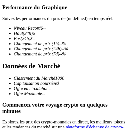
Performance du Graphique
Suivez les performances du prix de (undefined) en temps réel.
Niveau Record
$
--
Futures COIN-M
Haut
(24h)
$
--
Bas
(24h)
$
--
Contrats à terme sur crypto-monnaie
Changement de prix
(1h)
--
%
Changement de prix
(24h)
--
%
Changement de prix
(7d)
--
%
TradFi
Données de Marché
Produits dérivés sur actions, forex, métaux précieux et matières
premières
Classement du Marché
1000+
Capitalisation boursière
$
--
Offre en circulation
--
Offre Maximale
--
Commencez votre voyage crypto en quelques
minutes
Explorez les prix des crypto-monnaies en direct, les meilleurs tokens
et les tendances du marché sur une
plateforme d'échange de crypto-