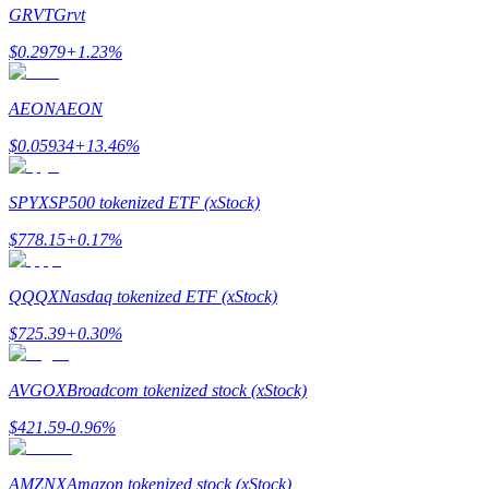
GRVT
Grvt
$
0.2979
+
1.23
%
AEON
AEON
Guide
$
0.05934
+
13.46
%
Guide de démarrage des contrats à terme
SPYX
SP500 tokenized ETF (xStock)
$
778.15
+
0.17
%
QQQX
Nasdaq tokenized ETF (xStock)
$
725.39
+
0.30
%
Stratégies de trading
AVGOX
Broadcom tokenized stock (xStock)
Apprenez à rester rentable
$
421.59
-0.96
%
AMZNX
Amazon tokenized stock (xStock)