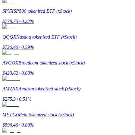
SPYX
SP500 tokenized ETF (xStock)
$
778.75
+
0.22
%
Jalonnement
QQQX
Nasdaq tokenized ETF (xStock)
Des rendements élevés et un accès instantané
$
726.46
+
0.39
%
AVGOX
Broadcom tokenized stock (xStock)
$
423.62
+
0.68
%
AMZNX
Amazon tokenized stock (xStock)
$
275.3
+
0.51
%
Launchpool
Staking flexible pour gagner des jetons populaires
METAX
Meta tokenized stock (xStock)
$
596.46
+
0.80
%