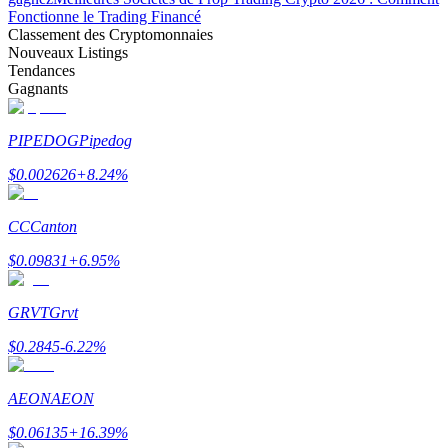
Fonctionne le Trading Financé
Classement des Cryptomonnaies
Nouveaux Listings
Tendances
Gagnants
Gagner
PIPEDOG
Pipedog
$
0.002626
+
8.24
%
CC
Canton
$
0.09831
+
6.95
%
GRVT
Grvt
Cochon de puissance
$
0.2845
-6.22
%
Gagnez quotidiennement des récompenses compétitives
AEON
AEON
$
0.06135
+
16.39
%