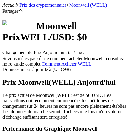
Accueil
>
Prix des cryptomonnaies
>
Moonwell
(WELL)
Partager
Moonwell
Prix
WELL
/USD: $
0
Contrats à terme
Changement de Prix Aujourd'hui
:
0
（
--
%）
Si vous n'êtes pas sûr de comment acheter Moonwell, consultez
notre guide complet
Comment Acheter WELL
.
Données mises à jour le à (UTC+8)
Prix Moonwell(WELL) Aujourd'hui
Le prix actuel de Moonwell(WELL) est de $0 USD. Les
Futures USDT
transactions ont récemment commencé et les métriques de
changement sur 24 heures ne sont pas encore pleinement établies.
Futures utilisant l'USDT comme garantie
Les données du marché seront affichées une fois qu'un volume
d'échange suffisant sera enregistré.
Performance du Graphique Moonwell