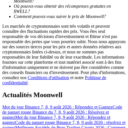
Moonwell?
Où pouvez-vous obtenir des récompenses gratuites en
$WELL?
Comment pouvez-vous suivre le prix de Moonwell?
Les marchés de cryptomonnaies sont très volatils et peuvent
connaître des fluctuations rapides des prix. Vous êtes seul
Guide
responsable de vos décisions d'investissement et Bitrue n'est pas
responsable des pertes que vous pourriez subir. Nous nous appuyons
Guide de démarrage des contrats à terme
sur des sources tierces pour les prix et autres données relatives aux
cryptomonnaies listées ci-dessus, et nous ne sommes pas
responsables de leur fiabilité ou de leur exactitude. Les informations
fournies sur cette plateforme et tout matériel associé sont à des fins
d'information uniquement et ne doivent pas être considérées comme
des conseils financiers ou d'investissement. Pour plus d'informations,
consultez nos
Conditions d'utilisation
et notre
Politique de
confidentialité
.
Actualités Moonwell
Stratégies de trading
Mot du jour Binance 7, 8, 9 août 2026 : Répondez et Gagnez
Code
Apprenez à rester rentable
de paquet rouge Binance du 7, 8, 9 août 2026 : Résolvez et
gagnez
Mot du jour Binance 7, 8, 9 août 2026 : Répondez et
gagnez
Code du paquet rouge Binance 7, 8, 9 août 2026 : résolvez et
gagnez
Meilleures Sociétés de Prop Trading Crypto 2026 : Comment