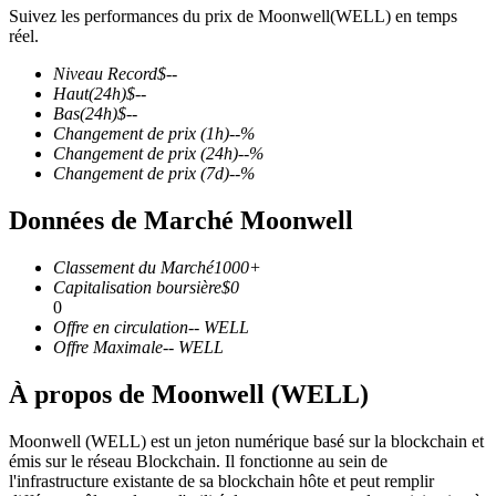
Suivez les performances du prix de Moonwell(WELL) en temps
réel.
Niveau Record
$
--
Haut
(24h)
$
--
Bas
(24h)
$
--
Futures COIN-M
Changement de prix
(1h)
--
%
Changement de prix
(24h)
--
%
Contrats à terme sur crypto-monnaie
Changement de prix
(7d)
--
%
Données de Marché Moonwell
TradFi
Classement du Marché
1000+
Produits dérivés sur actions, forex, métaux précieux et matières
Capitalisation boursière
$
0
premières
0
Offre en circulation
--
WELL
Offre Maximale
--
WELL
À propos de Moonwell (WELL)
Moonwell (WELL) est un jeton numérique basé sur la blockchain et
émis sur le réseau Blockchain. Il fonctionne au sein de
l'infrastructure existante de sa blockchain hôte et peut remplir