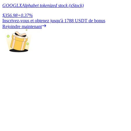
GOOGLX
Alphabet tokenized stock (xStock)
$
356.98
+
0.37
%
Inscrivez-vous et obtenez jusqu'à
1788 USDT
de bonus
Rejoindre maintenant
Blocages BTR
Des investissements exclusifs pour les détenteurs de BTR
Prêts
Service d'emprunt adossé à des cryptomonnaies