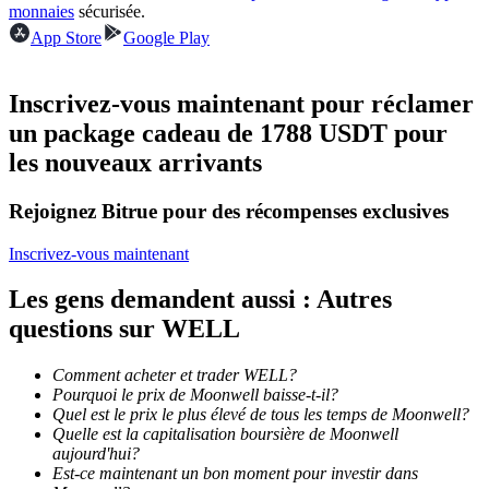
monnaies
sécurisée.
App Store
Google Play
Devenez un trader de copie
Profitez du partage des bénéfices et des commissions de copy
Inscrivez-vous maintenant pour réclamer
trading
un package cadeau de 1788 USDT pour
les nouveaux arrivants
Rejoignez Bitrue pour des récompenses exclusives
Inscrivez-vous maintenant
Les gens demandent aussi : Autres
questions sur WELL
Information
Analyse de mégadonnées, y compris des informations
Comment acheter et trader WELL?
commerciales, etc.
Pourquoi le prix de Moonwell baisse-t-il?
Quel est le prix le plus élevé de tous les temps de Moonwell?
Quelle est la capitalisation boursière de Moonwell
aujourd'hui?
Est-ce maintenant un bon moment pour investir dans