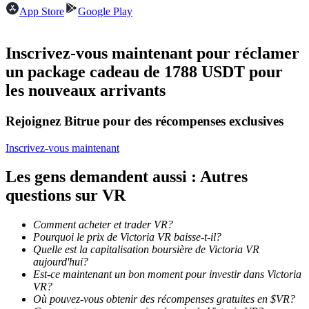
App Store
Google Play
Devenez un trader de copie
Inscrivez-vous maintenant pour réclamer
Profitez du partage des bénéfices et des commissions de copy
un package cadeau de 1788 USDT pour
trading
les nouveaux arrivants
Rejoignez Bitrue pour des récompenses exclusives
Inscrivez-vous maintenant
Les gens demandent aussi : Autres
questions sur VR
Information
Comment acheter et trader VR?
Analyse de mégadonnées, y compris des informations
Pourquoi le prix de Victoria VR baisse-t-il?
commerciales, etc.
Quelle est la capitalisation boursière de Victoria VR
aujourd'hui?
Est-ce maintenant un bon moment pour investir dans Victoria
VR?
Où pouvez-vous obtenir des récompenses gratuites en $VR?