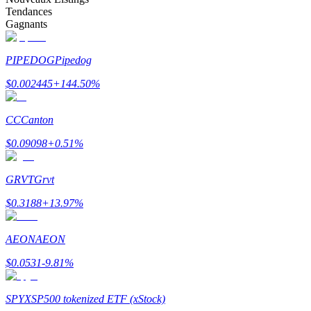
Tendances
Gagnants
PIPEDOG
Pipedog
Gagner
$
0.002445
+
144.50
%
CC
Canton
$
0.09098
+
0.51
%
GRVT
Grvt
$
0.3188
+
13.97
%
Cochon de puissance
AEON
AEON
Gagnez quotidiennement des récompenses compétitives
$
0.0531
-9.81
%
SPYX
SP500 tokenized ETF (xStock)