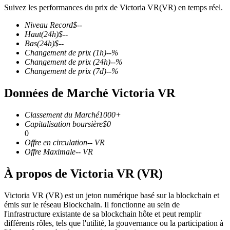
Suivez les performances du prix de Victoria VR(VR) en temps réel.
Niveau Record
$
--
Haut
(24h)
$
--
Bas
(24h)
$
--
Changement de prix
(1h)
--
%
Futures COIN-M
Changement de prix
(24h)
--
%
Changement de prix
(7d)
--
%
Contrats à terme sur crypto-monnaie
Données de Marché Victoria VR
TradFi
Classement du Marché
1000+
Capitalisation boursière
$
0
Produits dérivés sur actions, forex, métaux précieux et matières
0
premières
Offre en circulation
--
VR
Offre Maximale
--
VR
À propos de Victoria VR (VR)
Victoria VR (VR) est un jeton numérique basé sur la blockchain et
émis sur le réseau Blockchain. Il fonctionne au sein de
l'infrastructure existante de sa blockchain hôte et peut remplir
différents rôles, tels que l'utilité, la gouvernance ou la participation à