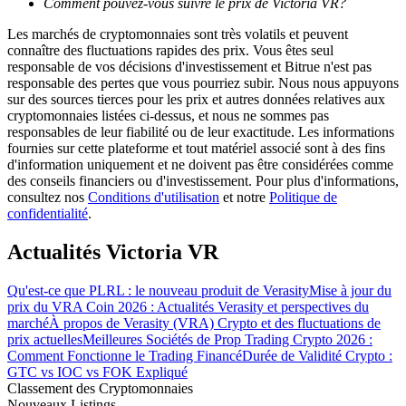
Comment pouvez-vous suivre le prix de Victoria VR?
Les marchés de cryptomonnaies sont très volatils et peuvent
connaître des fluctuations rapides des prix. Vous êtes seul
responsable de vos décisions d'investissement et Bitrue n'est pas
responsable des pertes que vous pourriez subir. Nous nous appuyons
sur des sources tierces pour les prix et autres données relatives aux
Guide
cryptomonnaies listées ci-dessus, et nous ne sommes pas
responsables de leur fiabilité ou de leur exactitude. Les informations
Guide de démarrage des contrats à terme
fournies sur cette plateforme et tout matériel associé sont à des fins
d'information uniquement et ne doivent pas être considérées comme
des conseils financiers ou d'investissement. Pour plus d'informations,
consultez nos
Conditions d'utilisation
et notre
Politique de
confidentialité
.
Actualités Victoria VR
Qu'est-ce que PLRL : le nouveau produit de Verasity
Mise à jour du
prix du VRA Coin 2026 : Actualités Verasity et perspectives du
Stratégies de trading
marché
À propos de Verasity (VRA) Crypto et des fluctuations de
prix actuelles
Meilleures Sociétés de Prop Trading Crypto 2026 :
Apprenez à rester rentable
Comment Fonctionne le Trading Financé
Durée de Validité Crypto :
GTC vs IOC vs FOK Expliqué
Classement des Cryptomonnaies
Nouveaux Listings