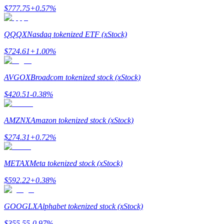
$
777.75
+
0.57
%
QQQX
Nasdaq tokenized ETF (xStock)
$
724.61
+
1.00
%
Jalonnement
Des rendements élevés et un accès instantané
AVGOX
Broadcom tokenized stock (xStock)
$
420.51
-0.38
%
AMZNX
Amazon tokenized stock (xStock)
$
274.31
+
0.72
%
METAX
Meta tokenized stock (xStock)
Launchpool
$
592.22
+
0.38
%
Staking flexible pour gagner des jetons populaires
GOOGLX
Alphabet tokenized stock (xStock)
$
355.55
-0.97
%