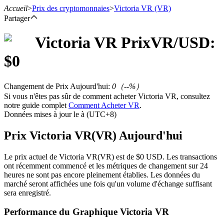
Accueil
>
Prix des cryptomonnaies
>
Victoria VR
(VR)
Partager
Victoria VR
Prix
VR
/USD:
$
0
Contrats à terme
Changement de Prix Aujourd'hui
:
0
（
--
%）
Si vous n'êtes pas sûr de comment acheter Victoria VR, consultez
notre guide complet
Comment Acheter VR
.
Données mises à jour le à (UTC+8)
Prix Victoria VR(VR) Aujourd'hui
Le prix actuel de Victoria VR(VR) est de $0 USD. Les transactions
Futures USDT
ont récemment commencé et les métriques de changement sur 24
heures ne sont pas encore pleinement établies. Les données du
Futures utilisant l'USDT comme garantie
marché seront affichées une fois qu'un volume d'échange suffisant
sera enregistré.
Performance du Graphique Victoria VR