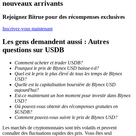
nouveaux arrivants
Devenez un trader de copie
Rejoignez Bitrue pour des récompenses exclusives
Profitez du partage des bénéfices et des commissions de copy
Inscrivez-vous maintenant
trading
Les gens demandent aussi : Autres
questions sur USDB
Comment acheter et trader USDB?
Pourquoi le prix de Blynex USD baisse-t-il?
Quel est le prix le plus élevé de tous les temps de Blynex
USD?
Quelle est la capitalisation boursière de Blynex USD
aujourd'hui?
Information
Est-ce maintenant un bon moment pour investir dans Blynex
USD?
Analyse de mégadonnées, y compris des informations
Où pouvez-vous obtenir des récompenses gratuites en
commerciales, etc.
$USDB?
Comment pouvez-vous suivre le prix de Blynex USD?
Les marchés de cryptomonnaies sont très volatils et peuvent
connaître des fluctuations rapides des prix. Vous êtes seul