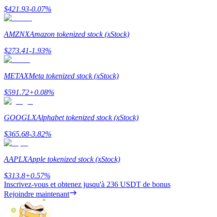
$
421.93
-0.07
%
AMZNX
Amazon tokenized stock (xStock)
$
273.41
-1.93
%
Jalonnement
Des rendements élevés et un accès instantané
METAX
Meta tokenized stock (xStock)
$
591.72
+
0.08
%
GOOGLX
Alphabet tokenized stock (xStock)
$
365.68
-3.82
%
AAPLX
Apple tokenized stock (xStock)
Launchpool
$
313.8
+
0.57
%
Staking flexible pour gagner des jetons populaires
Inscrivez-vous et obtenez jusqu'à
236 USDT
de bonus
Rejoindre maintenant