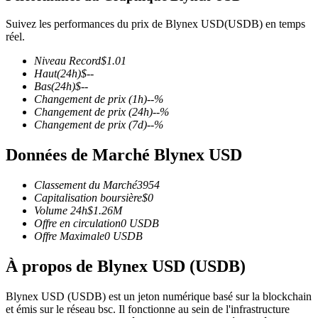
Suivez les performances du prix de Blynex USD(USDB) en temps
réel.
Niveau Record
$
1.01
Haut
(24h)
$
--
Futures COIN-M
Bas
(24h)
$
--
Changement de prix
(1h)
--
%
Contrats à terme sur crypto-monnaie
Changement de prix
(24h)
--
%
Changement de prix
(7d)
--
%
Données de Marché Blynex USD
TradFi
Produits dérivés sur actions, forex, métaux précieux et matières
Classement du Marché
3954
premières
Capitalisation boursière
$
0
Volume 24h
$
1.26M
Offre en circulation
0
USDB
Offre Maximale
0
USDB
À propos de Blynex USD (USDB)
Blynex USD (USDB) est un jeton numérique basé sur la blockchain
et émis sur le réseau bsc. Il fonctionne au sein de l'infrastructure