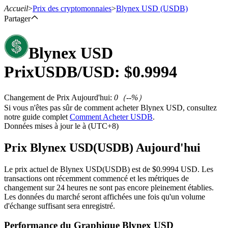
Accueil
>
Prix des cryptomonnaies
>
Blynex USD
(USDB)
Partager
Blynex USD
Contrats à terme
Prix
USDB
/USD: $
0.9994
Changement de Prix Aujourd'hui
:
0
（
--
%）
Si vous n'êtes pas sûr de comment acheter Blynex USD, consultez
notre guide complet
Comment Acheter USDB
.
Données mises à jour le à (UTC+8)
Prix Blynex USD(USDB) Aujourd'hui
Futures USDT
Le prix actuel de Blynex USD(USDB) est de $0.9994 USD. Les
transactions ont récemment commencé et les métriques de
Futures utilisant l'USDT comme garantie
changement sur 24 heures ne sont pas encore pleinement établies.
Les données du marché seront affichées une fois qu'un volume
d'échange suffisant sera enregistré.
Performance du Graphique Blynex USD