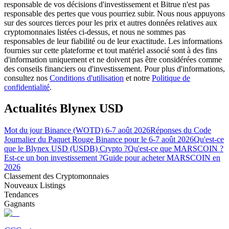
responsable de vos décisions d'investissement et Bitrue n'est pas
responsable des pertes que vous pourriez subir. Nous nous appuyons
sur des sources tierces pour les prix et autres données relatives aux
cryptomonnaies listées ci-dessus, et nous ne sommes pas
responsables de leur fiabilité ou de leur exactitude. Les informations
fournies sur cette plateforme et tout matériel associé sont à des fins
Guide
d'information uniquement et ne doivent pas être considérées comme
des conseils financiers ou d'investissement. Pour plus d'informations,
Guide de démarrage des contrats à terme
consultez nos
Conditions d'utilisation
et notre
Politique de
confidentialité
.
Actualités Blynex USD
Mot du jour Binance (WOTD) 6-7 août 2026
Réponses du Code
Journalier du Paquet Rouge Binance pour le 6-7 août 2026
Qu'est-ce
que le Blynex USD (USDB) Crypto ?
Qu'est-ce que MARSCOIN ?
Est-ce un bon investissement ?
Guide pour acheter MARSCOIN en
2026
Classement des Cryptomonnaies
Stratégies de trading
Nouveaux Listings
Tendances
Apprenez à rester rentable
Gagnants