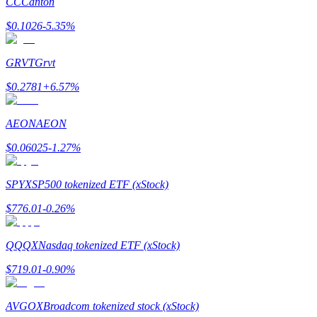
CC
Canton
$
0.1026
-5.35
%
GRVT
Grvt
Gagner
$
0.2781
+
6.57
%
AEON
AEON
$
0.06025
-1.27
%
SPYX
SP500 tokenized ETF (xStock)
$
776.01
-0.26
%
Cochon de puissance
QQQX
Nasdaq tokenized ETF (xStock)
Gagnez quotidiennement des récompenses compétitives
$
719.01
-0.90
%
AVGOX
Broadcom tokenized stock (xStock)