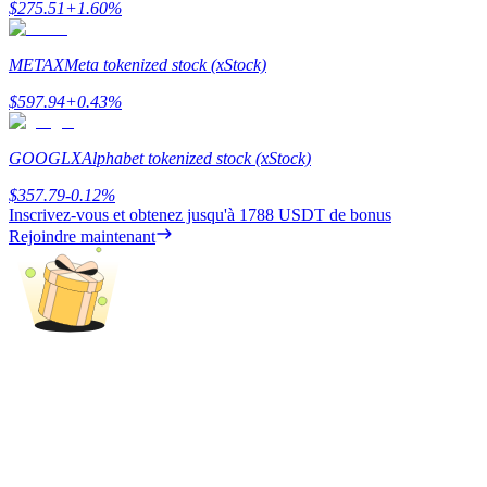
$
275.51
+
1.60
%
METAX
Meta tokenized stock (xStock)
$
597.94
+
0.43
%
Blocages BTR
GOOGLX
Alphabet tokenized stock (xStock)
Des investissements exclusifs pour les détenteurs de BTR
$
357.79
-0.12
%
Inscrivez-vous et obtenez jusqu'à
1788 USDT
de bonus
Rejoindre maintenant
Prêts
Service d'emprunt adossé à des cryptomonnaies