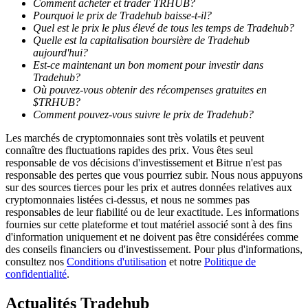
Comment acheter et trader TRHUB?
Pourquoi le prix de Tradehub baisse-t-il?
Quel est le prix le plus élevé de tous les temps de Tradehub?
Quelle est la capitalisation boursière de Tradehub
aujourd'hui?
Est-ce maintenant un bon moment pour investir dans
Tradehub?
Guide
Où pouvez-vous obtenir des récompenses gratuites en
$TRHUB?
Guide de démarrage des contrats à terme
Comment pouvez-vous suivre le prix de Tradehub?
Les marchés de cryptomonnaies sont très volatils et peuvent
connaître des fluctuations rapides des prix. Vous êtes seul
responsable de vos décisions d'investissement et Bitrue n'est pas
responsable des pertes que vous pourriez subir. Nous nous appuyons
sur des sources tierces pour les prix et autres données relatives aux
cryptomonnaies listées ci-dessus, et nous ne sommes pas
responsables de leur fiabilité ou de leur exactitude. Les informations
fournies sur cette plateforme et tout matériel associé sont à des fins
d'information uniquement et ne doivent pas être considérées comme
Stratégies de trading
des conseils financiers ou d'investissement. Pour plus d'informations,
consultez nos
Conditions d'utilisation
et notre
Politique de
Apprenez à rester rentable
confidentialité
.
Actualités Tradehub