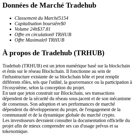
Données de Marché Tradehub
Futures USDC
Futures utilisant l'USDC comme garantie
Classement du Marché
5154
Capitalisation boursière
$
0
Volume 24h
$
37.81
Offre en circulation
0
TRHUB
Offre Maximale
0
TRHUB
À propos de Tradehub (TRHUB)
Tradehub (TRHUB) est un jeton numérique basé sur la blockchain
et émis sur le réseau Blockchain. Il fonctionne au sein de
l'infrastructure existante de sa blockchain hôte et peut remplir
Copie de Trading
différents rôles, tels que l'utilité, la gouvernance ou la participation à
l'écosystème, selon la conception du projet.
Rejoignez les meilleurs traders
En tant que jeton construit sur Blockchain, ses transactions
dépendent de la sécurité du réseau sous-jacent et de son mécanisme
de consensus. Son adoption et ses performances de marché
dépendent du développement du projet, de l'engagement de la
communauté et de la dynamique globale du marché crypto.
Les investisseurs devraient consulter la documentation officielle du
projet afin de mieux comprendre ses cas d'usage prévus et sa
tokenomique.