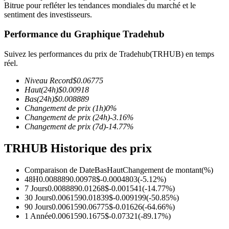
Bitrue pour refléter les tendances mondiales du marché et le
sentiment des investisseurs.
Performance du Graphique Tradehub
Suivez les performances du prix de Tradehub(TRHUB) en temps
Futures COIN-M
réel.
Contrats à terme sur crypto-monnaie
Niveau Record
$
0.06775
Haut
(24h)
$
0.00918
Bas
(24h)
$
0.008889
Changement de prix
(1h)
0
%
TradFi
Changement de prix
(24h)
-3.16
%
Changement de prix
(7d)
-14.77
%
Produits dérivés sur actions, forex, métaux précieux et matières
premières
TRHUB Historique des prix
Comparaison de Date
Bas
Haut
Changement de montant
(%)
48H
0.008889
0.00978
$
-0.0004803
(
-5.12
%)
7 Jours
0.008889
0.01268
$
-0.001541
(
-14.77
%)
30 Jours
0.006159
0.01839
$
-0.009199
(
-50.85
%)
90 Jours
0.006159
0.06775
$
-0.01626
(
-64.66
%)
1 Année
0.006159
0.1675
$
-0.07321
(
-89.17
%)