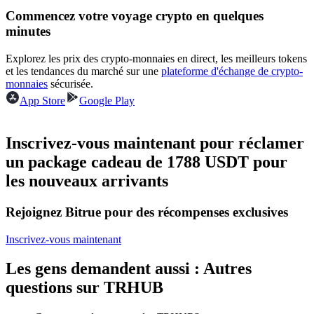
Commencez votre voyage crypto en quelques
minutes
Devenez un trader de copie
Explorez les prix des crypto-monnaies en direct, les meilleurs tokens
Profitez du partage des bénéfices et des commissions de copy
et les tendances du marché sur une
plateforme d'échange de crypto-
trading
monnaies
sécurisée.
App Store
Google Play
Inscrivez-vous maintenant pour réclamer
un package cadeau de 1788 USDT pour
les nouveaux arrivants
Rejoignez Bitrue pour des récompenses exclusives
Information
Inscrivez-vous maintenant
Analyse de mégadonnées, y compris des informations
commerciales, etc.
Les gens demandent aussi : Autres
questions sur TRHUB