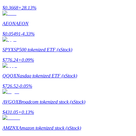
$
0.3668
+
28.13
%
AEON
AEON
Jalonnement
$
0.05491
-4.33
%
Des rendements élevés et un accès instantané
SPYX
SP500 tokenized ETF (xStock)
$
776.24
+
0.09
%
QQQX
Nasdaq tokenized ETF (xStock)
$
726.52
-0.05
%
AVGOX
Broadcom tokenized stock (xStock)
Launchpool
$
431.05
+
0.13
%
Staking flexible pour gagner des jetons populaires
AMZNX
Amazon tokenized stock (xStock)