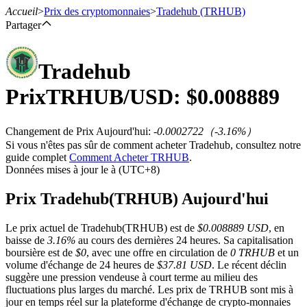
Accueil
>
Prix des cryptomonnaies
>
Tradehub
(TRHUB)
Partager
Tradehub
Contrats à terme
Prix
TRHUB
/USD: $
0.008889
Changement de Prix Aujourd'hui
:
-0.0002722
（
-3.16
%）
Si vous n'êtes pas sûr de comment acheter Tradehub, consultez notre
guide complet
Comment Acheter TRHUB
.
Données mises à jour le à (UTC+8)
Prix Tradehub(TRHUB) Aujourd'hui
Futures USDT
Le prix actuel de Tradehub(TRHUB) est de
$0.008889 USD
, en
baisse de
3.16%
au cours des dernières 24 heures. Sa capitalisation
Futures utilisant l'USDT comme garantie
boursière est de
$0
, avec une offre en circulation de
0 TRHUB
et un
volume d'échange de 24 heures de
$37.81 USD
. Le récent déclin
suggère une pression vendeuse à court terme au milieu des
fluctuations plus larges du marché. Les prix de TRHUB sont mis à
jour en temps réel sur la plateforme d'échange de crypto-monnaies