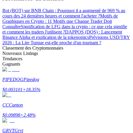
Bot (BOT) sur BNB Chain : Pourquoi il a augmenté de 969 % au
cours des 24 dernières heures et comment l'acheter ?
Motifs de
Graphiques en Crypto : 11 Motifs que Chaque Trader Doit
Connaître
Signification de LFG dans la crypto : ce que cela signifie
et comment les traders l'utilisent ?
DAPPOS (DOS) : Lancement
Gagner
Binance Alpha et explication de la tokenomics
Prévisions USD/TRY
2026 : La Lire Turque est-elle proche d'un tournant ?
Classement des Cryptomonnaies
Nouveaux Listings
Tendances
Gagnants
PIPEDOG
Pipedog
$
0.003101
+
18.35
%
Cochon de puissance
Gagnez quotidiennement des récompenses compétitives
CC
Canton
$
0.09898
+
2.48
%
GRVT
Grvt