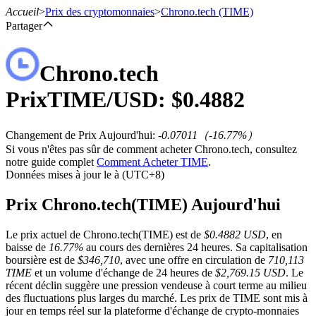
Accueil
>
Prix des cryptomonnaies
>
Chrono.tech
(TIME)
Partager
Chrono.tech
Contrats à terme
Prix
TIME
/USD: $
0.4882
Changement de Prix Aujourd'hui
:
-0.07011
（
-16.77
%）
Si vous n'êtes pas sûr de comment acheter Chrono.tech, consultez
notre guide complet
Comment Acheter TIME
.
Données mises à jour le à (UTC+8)
Prix Chrono.tech(TIME) Aujourd'hui
Futures USDT
Le prix actuel de Chrono.tech(TIME) est de
$0.4882 USD
, en
baisse de
16.77%
au cours des dernières 24 heures. Sa capitalisation
Futures utilisant l'USDT comme garantie
boursière est de
$346,710
, avec une offre en circulation de
710,113
TIME
et un volume d'échange de 24 heures de
$2,769.15 USD
. Le
récent déclin suggère une pression vendeuse à court terme au milieu
des fluctuations plus larges du marché. Les prix de TIME sont mis à
jour en temps réel sur la plateforme d'échange de crypto-monnaies