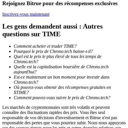
Rejoignez Bitrue pour des récompenses exclusives
Inscrivez-vous maintenant
Les gens demandent aussi : Autres
questions sur TIME
Guide
Guide de démarrage des contrats à terme
Comment acheter et trader TIME?
Pourquoi le prix de Chrono.tech baisse-t-il?
Quel est le prix le plus élevé de tous les temps de
Chrono.tech?
Quelle est la capitalisation boursière de Chrono.tech
aujourd'hui?
Est-ce maintenant un bon moment pour investir dans
Chrono.tech?
Où pouvez-vous obtenir des récompenses gratuites en
$TIME?
Comment pouvez-vous suivre le prix de Chrono.tech?
Stratégies de trading
Les marchés de cryptomonnaies sont très volatils et peuvent
Apprenez à rester rentable
connaître des fluctuations rapides des prix. Vous êtes seul
responsable de vos décisions d'investissement et Bitrue n'est pas
responsable des pertes que vous pourriez subir. Nous nous appuyons
sur des sources tierces pour les prix et autres données relatives aux