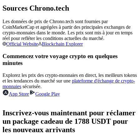
Sources Chrono.tech
Devenez un trader de copie
Les données de prix de Chrono.tech sont fournies par
Profitez du partage des bénéfices et des commissions de copy
CoinMarketCap et agrégées à partir des principales exchanges de
trading
crypto-monnaies dans le monde. Les prix sont mis à jour en temps
réel pour refléter les conditions actuelles du marché.
Official Website
Blockchain Explorer
Commencez votre voyage crypto en quelques
minutes
Explorez les prix des crypto-monnaies en direct, les meilleurs tokens
et les tendances du marché sur une
plateforme d'échange de crypto-
monnaies
sécurisée.
App Store
Google Play
Information
Analyse de mégadonnées, y compris des informations
Inscrivez-vous maintenant pour réclamer
commerciales, etc.
un package cadeau de 1788 USDT pour
les nouveaux arrivants