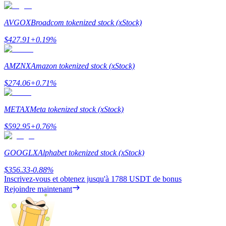
AVGOX
Broadcom tokenized stock (xStock)
$
427.91
+
0.19
%
AMZNX
Amazon tokenized stock (xStock)
Blocages BTR
$
274.06
+
0.71
%
Des investissements exclusifs pour les détenteurs de BTR
METAX
Meta tokenized stock (xStock)
$
592.95
+
0.76
%
GOOGLX
Alphabet tokenized stock (xStock)
$
356.33
-0.88
%
Inscrivez-vous et obtenez jusqu'à
1788 USDT
de bonus
Prêts
Rejoindre maintenant
Service d'emprunt adossé à des cryptomonnaies