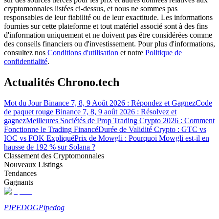
cryptomonnaies listées ci-dessus, et nous ne sommes pas
responsables de leur fiabilité ou de leur exactitude. Les informations
fournies sur cette plateforme et tout matériel associé sont à des fins
d'information uniquement et ne doivent pas être considérées comme
des conseils financiers ou d'investissement. Pour plus d'informations,
consultez nos
Conditions d'utilisation
et notre
Politique de
Gagner
confidentialité
.
Actualités Chrono.tech
Mot du Jour Binance 7, 8, 9 Août 2026 : Répondez et Gagnez
Code
de paquet rouge Binance 7, 8, 9 août 2026 : Résolvez et
gagnez
Meilleures Sociétés de Prop Trading Crypto 2026 : Comment
Fonctionne le Trading Financé
Durée de Validité Crypto : GTC vs
IOC vs FOK Expliqué
Prix de Mowgli : Pourquoi Mowgli est-il en
hausse de 192 % sur Solana ?
Cochon de puissance
Classement des Cryptomonnaies
Nouveaux Listings
Gagnez quotidiennement des récompenses compétitives
Tendances
Gagnants
PIPEDOG
Pipedog