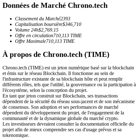
Données de Marché Chrono.tech
Futures USDC
Futures utilisant l'USDC comme garantie
Classement du Marché
2393
Capitalisation boursière
$
346,710
Volume 24h
$
2,769.15
Offre en circulation
710,113
TIME
Offre Maximale
710,113
TIME
À propos de Chrono.tech (TIME)
Chrono.tech (TIME) est un jeton numérique basé sur la blockchain
et émis sur le réseau Blockchain. Il fonctionne au sein de
l'infrastructure existante de sa blockchain hôte et peut remplir
Copie de Trading
différents rôles, tels que l'utilité, la gouvernance ou la participation à
l'écosystème, selon la conception du projet.
Rejoignez les meilleurs traders
En tant que jeton construit sur Blockchain, ses transactions
dépendent de la sécurité du réseau sous-jacent et de son mécanisme
de consensus. Son adoption et ses performances de marché
dépendent du développement du projet, de l'engagement de la
communauté et de la dynamique globale du marché crypto.
Les investisseurs devraient consulter la documentation officielle du
projet afin de mieux comprendre ses cas d'usage prévus et sa
tokenomique.