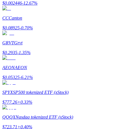
$
0.002446
-12.67
%
CC
Canton
$
0.08925
-0.70
%
Jalonnement
Des rendements élevés et un accès instantané
GRVT
Grvt
$
0.2935
-1.35
%
AEON
AEON
$
0.05325
-6.21
%
SPYX
SP500 tokenized ETF (xStock)
Launchpool
$
777.26
+
0.33
%
Staking flexible pour gagner des jetons populaires
QQQX
Nasdaq tokenized ETF (xStock)
$
723.71
+
0.40
%