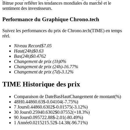
Bitrue pour refléter les tendances mondiales du marché et le
sentiment des investisseurs.
Performance du Graphique Chrono.tech
Suivez les performances du prix de Chrono.tech(TIME) en temps
Futures COIN-M
réel.
Contrats à terme sur crypto-monnaie
Niveau Record
$
7.05
Haut
(24h)
$
0.63
Bas
(24h)
$
0.4762
Changement de prix
(1h)
0
%
TradFi
Changement de prix
(24h)
-16.77
%
Changement de prix
(7d)
-3.12
%
Produits dérivés sur actions, forex, métaux précieux et matières
premières
TIME Historique des prix
Comparaison de Date
Bas
Haut
Changement de montant
(%)
48H
0.4486
0.63
$
-0.04104
(
-7.75
%)
7 Jours
0.4486
0.6302
$
-0.01575
(
-3.12
%)
30 Jours
0.2594
0.6302
$
0.07552
(
+
18.3
%)
90 Jours
0.09572
2.88
$
-2.01
(
-80.49
%)
1 Année
0.02152
15.52
$
-14.38
(
-96.71
%)