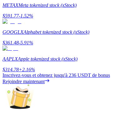
METAX
Meta tokenized stock (xStock)
Guide
$
591.77
-1.52
%
Guide de démarrage des contrats à terme
GOOGLX
Alphabet tokenized stock (xStock)
$
361.48
-5.91
%
AAPLX
Apple tokenized stock (xStock)
$
314.78
+
2.16
%
Inscrivez-vous et obtenez jusqu'à
236 USDT
de bonus
Rejoindre maintenant
Stratégies de trading
Apprenez à rester rentable