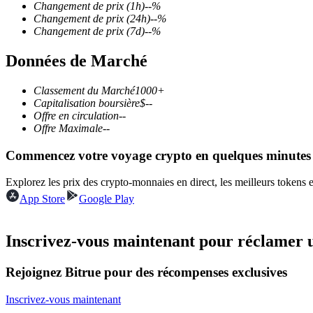
Changement de prix
(1h)
--
%
Changement de prix
(24h)
--
%
Changement de prix
(7d)
--
%
Données de Marché
Futures COIN-M
Contrats à terme sur crypto-monnaie
Classement du Marché
1000+
Capitalisation boursière
$
--
Offre en circulation
--
Offre Maximale
--
TradFi
Commencez votre voyage crypto en quelques minutes
Produits dérivés sur actions, forex, métaux précieux et matières
Explorez les prix des crypto-monnaies en direct, les meilleurs tokens
App Store
Google Play
Inscrivez-vous maintenant pour réclamer 
Rejoignez Bitrue pour des récompenses exclusives
Inscrivez-vous maintenant
Futures USDC