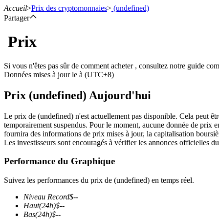
Accueil
>
Prix des cryptomonnaies
>
(undefined)
Partager
Prix
Contrats à terme
Si vous n'êtes pas sûr de comment acheter , consultez notre guide co
Données mises à jour le à (UTC+8)
Prix (undefined) Aujourd'hui
Le prix de (undefined) n'est actuellement pas disponible. Cela peut êtr
temporairement suspendus. Pour le moment, aucune donnée de prix en te
fournira des informations de prix mises à jour, la capitalisation boursièr
Les investisseurs sont encouragés à vérifier les annonces officielles du
Futures USDT
Performance du Graphique
Futures utilisant l'USDT comme garantie
Suivez les performances du prix de (undefined) en temps réel.
Niveau Record
$
--
Haut
(24h)
$
--
Bas
(24h)
$
--