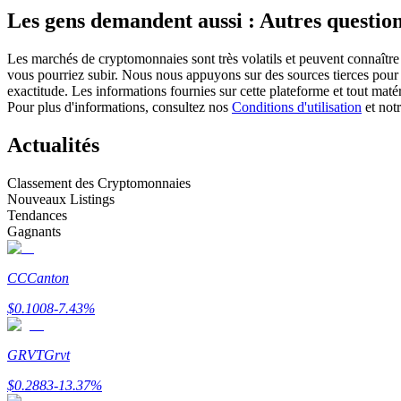
Les gens demandent aussi : Autres question
Futures utilisant l'USDC comme garantie
Les marchés de cryptomonnaies sont très volatils et peuvent connaître 
vous pourriez subir. Nous nous appuyons sur des sources tierces pour l
exactitude. Les informations fournies sur cette plateforme et tout mat
Pour plus d'informations, consultez nos
Conditions d'utilisation
et not
Actualités
Classement des Cryptomonnaies
Nouveaux Listings
Copie de Trading
Tendances
Gagnants
Rejoignez les meilleurs traders
CC
Canton
$
0.1008
-7.43
%
GRVT
Grvt
$
0.2883
-13.37
%