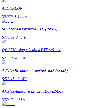
Devenez un trader de copie
AEON
AEON
Profitez du partage des bénéfices et des commissions de copy t
$
0.06021
-1.29
%
SPYX
SP500 tokenized ETF (xStock)
$
775.69
-0.48
%
QQQX
Nasdaq tokenized ETF (xStock)
$
715.96
-1.55
%
Information
Analyse de mégadonnées, y compris des informations commercia
AVGOX
Broadcom tokenized stock (xStock)
$
422.15
+
1.16
%
AMZNX
Amazon tokenized stock (xStock)
$
273.65
-2.81
%