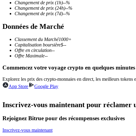
Changement de prix
(1h)
--
%
Changement de prix
(24h)
--
%
Changement de prix
(7d)
--
%
Données de Marché
Futures COIN-M
Contrats à terme sur crypto-monnaie
Classement du Marché
1000+
Capitalisation boursière
$
--
Offre en circulation
--
Offre Maximale
--
TradFi
Commencez votre voyage crypto en quelques minutes
Produits dérivés sur actions, forex, métaux précieux et matières
Explorez les prix des crypto-monnaies en direct, les meilleurs tokens
App Store
Google Play
Inscrivez-vous maintenant pour réclamer 
Rejoignez Bitrue pour des récompenses exclusives
Inscrivez-vous maintenant
Futures USDC