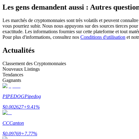
Les gens demandent aussi : Autres question
Futures utilisant l'USDC comme garantie
Les marchés de cryptomonnaies sont très volatils et peuvent connaître 
vous pourriez subir. Nous nous appuyons sur des sources tierces pour l
exactitude. Les informations fournies sur cette plateforme et tout mat
Pour plus d'informations, consultez nos
Conditions d'utilisation
et not
Actualités
Classement des Cryptomonnaies
Nouveaux Listings
Copie de Trading
Tendances
Gagnants
Rejoignez les meilleurs traders
PIPEDOG
Pipedog
$
0.002627
+
9.41
%
CC
Canton
$
0.09769
+
7.77
%