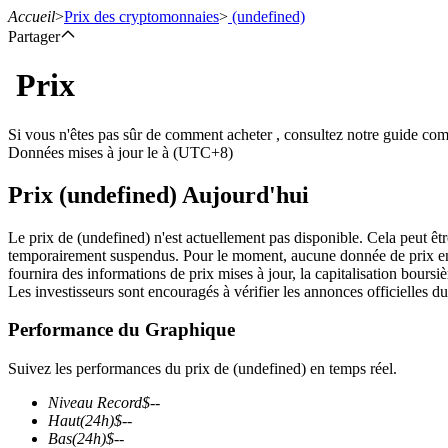
Accueil
>
Prix des cryptomonnaies
>
(undefined)
Partager
Prix
Contrats à terme
Si vous n'êtes pas sûr de comment acheter , consultez notre guide co
Données mises à jour le à (UTC+8)
Prix (undefined) Aujourd'hui
Le prix de (undefined) n'est actuellement pas disponible. Cela peut êtr
temporairement suspendus. Pour le moment, aucune donnée de prix en te
fournira des informations de prix mises à jour, la capitalisation boursièr
Les investisseurs sont encouragés à vérifier les annonces officielles du
Futures USDT
Performance du Graphique
Futures utilisant l'USDT comme garantie
Suivez les performances du prix de (undefined) en temps réel.
Niveau Record
$
--
Haut
(24h)
$
--
Bas
(24h)
$
--