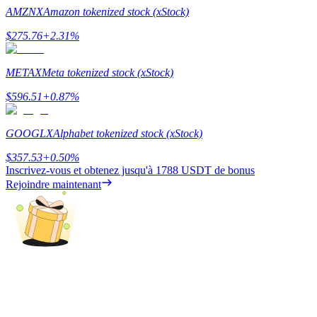
AMZNX
Amazon tokenized stock (xStock)
Guide
$
275.76
+
2.31
%
Guide de démarrage des contrats à terme
METAX
Meta tokenized stock (xStock)
$
596.51
+
0.87
%
GOOGLX
Alphabet tokenized stock (xStock)
$
357.53
+
0.50
%
Inscrivez-vous et obtenez jusqu'à
1788 USDT
de bonus
Rejoindre maintenant
Stratégies de trading
Apprenez à rester rentable