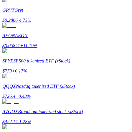
Devenez un trader de copie
GRVT
Grvt
Profitez du partage des bénéfices et des commissions de copy t
$
0.2866
-4.73
%
AEON
AEON
$
0.05841
+
11.19
%
SPYX
SP500 tokenized ETF (xStock)
$
779
+
0.17
%
Information
Analyse de mégadonnées, y compris des informations commercia
QQQX
Nasdaq tokenized ETF (xStock)
$
726.4
+
0.43
%
AVGOX
Broadcom tokenized stock (xStock)
$
422.14
-1.28
%