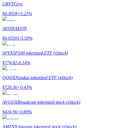
GRVT
Grvt
$
0.3018
+
5.21
%
AEON
AEON
Guide
$
0.05591
-5.50
%
Guide de démarrage des contrats à terme
SPYX
SP500 tokenized ETF (xStock)
$
774.82
-0.14
%
QQQX
Nasdaq tokenized ETF (xStock)
$
720.36
+
0.43
%
Stratégies de trading
AVGOX
Broadcom tokenized stock (xStock)
Apprenez à rester rentable
$
424.96
+
0.89
%
AMZNX
Amazon tokenized stock (xStock)