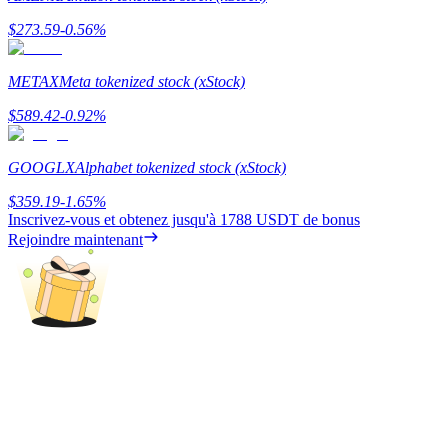
$
273.59
-0.56
%
METAX
Meta tokenized stock (xStock)
Gagner
$
589.42
-0.92
%
GOOGLX
Alphabet tokenized stock (xStock)
$
359.19
-1.65
%
Inscrivez-vous et obtenez jusqu'à
1788 USDT
de bonus
Rejoindre maintenant
Cochon de puissance
Gagnez quotidiennement des récompenses compétitives