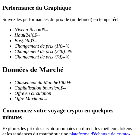
Performance du Graphique
Suivez les performances du prix de (undefined) en temps réel.
Niveau Record
$
--
Futures COIN-M
Haut
(24h)
$
--
Bas
(24h)
$
--
Contrats à terme sur crypto-monnaie
Changement de prix
(1h)
--
%
Changement de prix
(24h)
--
%
Changement de prix
(7d)
--
%
TradFi
Données de Marché
Produits dérivés sur actions, forex, métaux précieux et matières
premières
Classement du Marché
1000+
Capitalisation boursière
$
--
Offre en circulation
--
Offre Maximale
--
Commencez votre voyage crypto en quelques
minutes
Explorez les prix des crypto-monnaies en direct, les meilleurs tokens
et les tendances du marché sur une
plateforme d'échange de crypto-