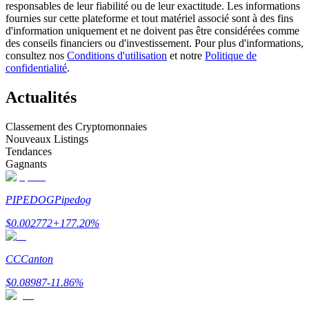
responsables de leur fiabilité ou de leur exactitude. Les informations
fournies sur cette plateforme et tout matériel associé sont à des fins
d'information uniquement et ne doivent pas être considérées comme
Devenez un trader de copie
des conseils financiers ou d'investissement. Pour plus d'informations,
consultez nos
Conditions d'utilisation
et notre
Politique de
Profitez du partage des bénéfices et des commissions de copy
confidentialité
.
trading
Actualités
Classement des Cryptomonnaies
Nouveaux Listings
Tendances
Gagnants
PIPEDOG
Pipedog
Information
$
0.002772
+
177.20
%
Analyse de mégadonnées, y compris des informations
commerciales, etc.
CC
Canton
$
0.08987
-11.86
%