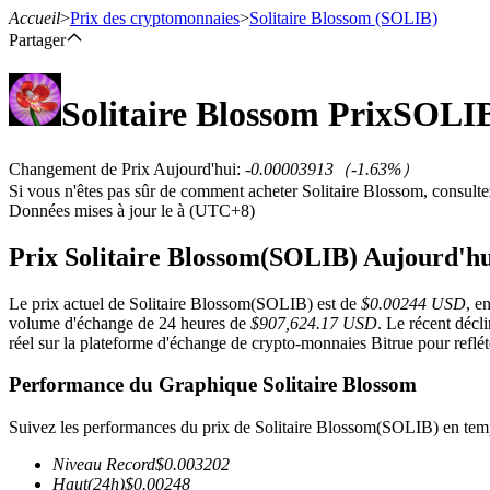
Accueil
>
Prix des cryptomonnaies
>
Solitaire Blossom
(SOLIB)
Partager
Solitaire Blossom
Prix
SOLI
Contrats à terme
Changement de Prix Aujourd'hui
:
-0.00003913
（
-1.63
%）
Si vous n'êtes pas sûr de comment acheter Solitaire Blossom, consult
Données mises à jour le à (UTC+8)
Prix Solitaire Blossom(SOLIB) Aujourd'hu
Le prix actuel de Solitaire Blossom(SOLIB) est de
$0.00244 USD
, e
volume d'échange de 24 heures de
$907,624.17 USD
. Le récent décl
Futures USDT
réel sur la plateforme d'échange de crypto-monnaies Bitrue pour reflét
Futures utilisant l'USDT comme garantie
Performance du Graphique Solitaire Blossom
Suivez les performances du prix de Solitaire Blossom(SOLIB) en temp
Niveau Record
$
0.003202
Haut
(24h)
$
0.00248