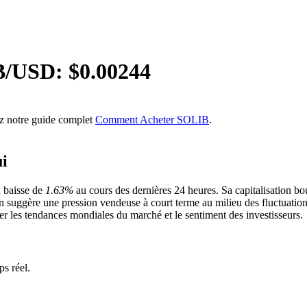
B
/USD: $
0.00244
ez notre guide complet
Comment Acheter SOLIB
.
i
n baisse de
1.63%
au cours des dernières 24 heures. Sa capitalisation bo
in suggère une pression vendeuse à court terme au milieu des fluctuati
er les tendances mondiales du marché et le sentiment des investisseurs.
s réel.