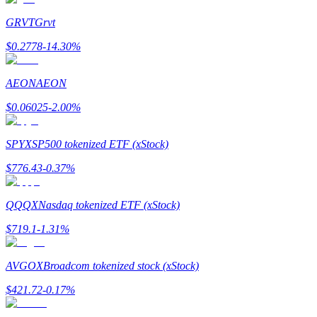
GRVT
Grvt
Guide
$
0.2778
-14.30
%
Guide de démarrage des contrats à terme
AEON
AEON
$
0.06025
-2.00
%
SPYX
SP500 tokenized ETF (xStock)
$
776.43
-0.37
%
Stratégies de trading
QQQX
Nasdaq tokenized ETF (xStock)
Apprenez à rester rentable
$
719.1
-1.31
%
AVGOX
Broadcom tokenized stock (xStock)
$
421.72
-0.17
%