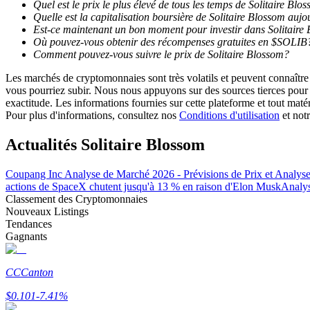
Quel est le prix le plus élevé de tous les temps de Solitaire Blo
Devenez un trader de copie
Quelle est la capitalisation boursière de Solitaire Blossom aujo
Est-ce maintenant un bon moment pour investir dans Solitaire
Profitez du partage des bénéfices et des commissions de copy t
Où pouvez-vous obtenir des récompenses gratuites en $SOLIB
Comment pouvez-vous suivre le prix de Solitaire Blossom?
Les marchés de cryptomonnaies sont très volatils et peuvent connaître 
vous pourriez subir. Nous nous appuyons sur des sources tierces pour l
exactitude. Les informations fournies sur cette plateforme et tout mat
Pour plus d'informations, consultez nos
Conditions d'utilisation
et not
Actualités Solitaire Blossom
Coupang Inc Analyse de Marché 2026 - Prévisions de Prix et Analys
Information
actions de SpaceX chutent jusqu'à 13 % en raison d'Elon Musk
Analys
Analyse de mégadonnées, y compris des informations commercia
Classement des Cryptomonnaies
Nouveaux Listings
Tendances
Gagnants
CC
Canton
$
0.101
-7.41
%