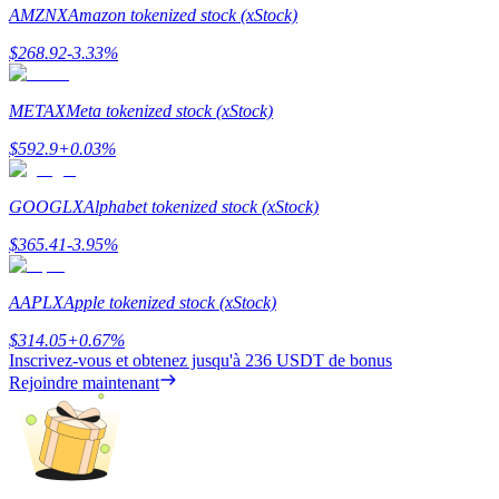
AMZNX
Amazon tokenized stock (xStock)
Gagner
$
268.92
-3.33
%
METAX
Meta tokenized stock (xStock)
$
592.9
+
0.03
%
GOOGLX
Alphabet tokenized stock (xStock)
$
365.41
-3.95
%
Cochon de puissance
AAPLX
Apple tokenized stock (xStock)
Gagnez quotidiennement des récompenses compétitives
$
314.05
+
0.67
%
Inscrivez-vous et obtenez jusqu'à
236 USDT
de bonus
Rejoindre maintenant