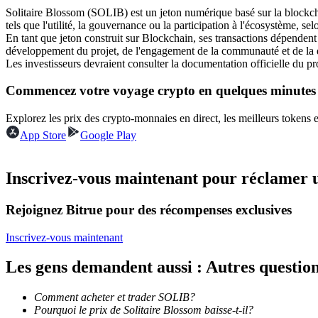
Solitaire Blossom (SOLIB) est un jeton numérique basé sur la blockchain
Futures utilisant l'USDC comme garantie
tels que l'utilité, la gouvernance ou la participation à l'écosystème, se
En tant que jeton construit sur Blockchain, ses transactions dépende
développement du projet, de l'engagement de la communauté et de la
Les investisseurs devraient consulter la documentation officielle du 
Commencez votre voyage crypto en quelques minutes
Explorez les prix des crypto-monnaies en direct, les meilleurs tokens
App Store
Google Play
Copie de Trading
Inscrivez-vous maintenant pour réclamer 
Rejoignez les meilleurs traders
Rejoignez Bitrue pour des récompenses exclusives
Inscrivez-vous maintenant
Les gens demandent aussi : Autres questi
Comment acheter et trader SOLIB?
Pourquoi le prix de Solitaire Blossom baisse-t-il?