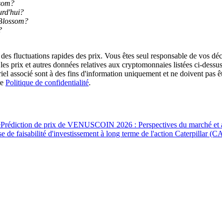
ssom?
urd'hui?
 Blossom?
rading
?
des fluctuations rapides des prix. Vous êtes seul responsable de vos déc
es prix et autres données relatives aux cryptomonnaies listées ci-dessus
ériel associé sont à des fins d'information uniquement et ne doivent pas 
re
Politique de confidentialité
.
e
Prédiction de prix de VENUSCOIN 2026 : Perspectives du marché et a
e de faisabilité d'investissement à long terme de l'action Caterpillar (C
les, etc.