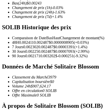
Bas
(24h)
$
0.00243
Changement de prix
(1h)
-0.03
%
Changement de prix
(24h)
-1.63
%
Changement de prix
(7d)
+
1.4
%
Futures COIN-M
SOLIB Historique des prix
Contrats à terme sur crypto-monnaie
Comparaison de Date
Bas
Haut
Changement de montant
(%)
48H
0.002411
0.002487
$
0.0000008905
(
+
0.03
%)
7 Jours
0.002302
0.002487
$
0.00003391
(
+
1.4
%)
TradFi
30 Jours
0.00225
0.002487
$
0.00007093
(
+
2.99
%)
90 Jours
0.002171
0.003202
$
-0.000251
(
-9.32
%)
Produits dérivés sur actions, forex, métaux précieux et matières
Données de Marché Solitaire Blossom
Classement du Marché
3979
Capitalisation boursière
$
0
Volume 24h
$
907,624.17
Offre en circulation
0
SOLIB
Offre Maximale
0
SOLIB
À propos de Solitaire Blossom (SOLIB)
Futures USDC