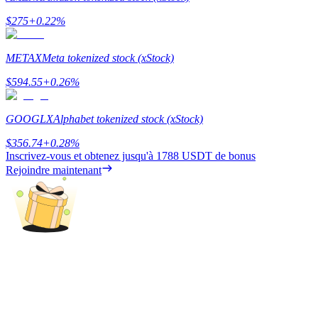
$
275
+
0.22
%
METAX
Meta tokenized stock (xStock)
Gagner
$
594.55
+
0.26
%
GOOGLX
Alphabet tokenized stock (xStock)
$
356.74
+
0.28
%
Inscrivez-vous et obtenez jusqu'à
1788 USDT
de bonus
Rejoindre maintenant
Cochon de puissance
Gagnez quotidiennement des récompenses compétitives