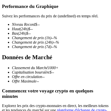
Performance du Graphique
Suivez les performances du prix de (undefined) en temps réel.
Niveau Record
$
--
Futures COIN-M
Haut
(24h)
$
--
Bas
(24h)
$
--
Contrats à terme sur crypto-monnaie
Changement de prix
(1h)
--
%
Changement de prix
(24h)
--
%
Changement de prix
(7d)
--
%
TradFi
Données de Marché
Produits dérivés sur actions, forex, métaux précieux et matières
premières
Classement du Marché
1000+
Capitalisation boursière
$
--
Offre en circulation
--
Offre Maximale
--
Commencez votre voyage crypto en quelques
minutes
Explorez les prix des crypto-monnaies en direct, les meilleurs tokens
et les tendances du marché sur une
plateforme d'échange de crypto-