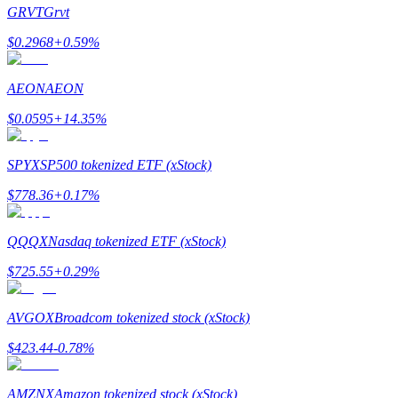
GRVT
Grvt
$
0.2968
+
0.59
%
AEON
AEON
Guide
$
0.0595
+
14.35
%
Guide de démarrage des contrats à terme
SPYX
SP500 tokenized ETF (xStock)
$
778.36
+
0.17
%
QQQX
Nasdaq tokenized ETF (xStock)
$
725.55
+
0.29
%
Stratégies de trading
AVGOX
Broadcom tokenized stock (xStock)
Apprenez à rester rentable
$
423.44
-0.78
%
AMZNX
Amazon tokenized stock (xStock)