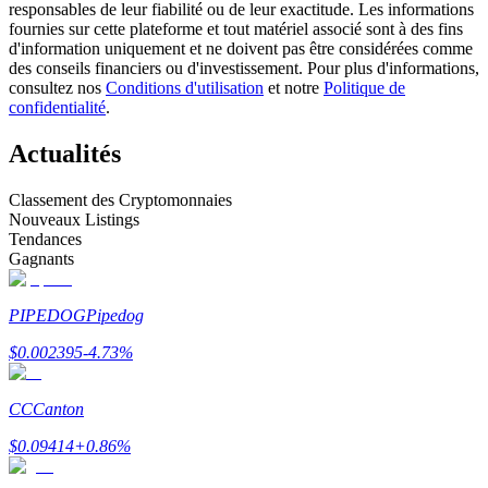
responsables de leur fiabilité ou de leur exactitude. Les informations
fournies sur cette plateforme et tout matériel associé sont à des fins
d'information uniquement et ne doivent pas être considérées comme
Devenez un trader de copie
des conseils financiers ou d'investissement. Pour plus d'informations,
consultez nos
Conditions d'utilisation
et notre
Politique de
Profitez du partage des bénéfices et des commissions de copy
confidentialité
.
trading
Actualités
Classement des Cryptomonnaies
Nouveaux Listings
Tendances
Gagnants
PIPEDOG
Pipedog
Information
$
0.002395
-4.73
%
Analyse de mégadonnées, y compris des informations
commerciales, etc.
CC
Canton
$
0.09414
+
0.86
%