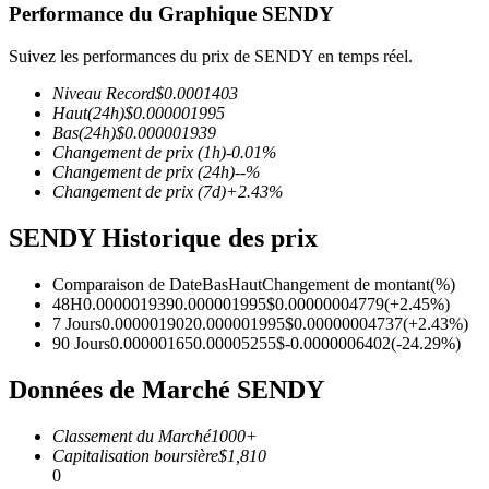
Performance du Graphique SENDY
Suivez les performances du prix de SENDY en temps réel.
Niveau Record
$
0.0001403
Haut
(24h)
$
0.000001995
Futures COIN-M
Bas
(24h)
$
0.000001939
Changement de prix
(1h)
-0.01
%
Contrats à terme sur crypto-monnaie
Changement de prix
(24h)
--
%
Changement de prix
(7d)
+
2.43
%
SENDY Historique des prix
TradFi
Produits dérivés sur actions, forex, métaux précieux et matières
Comparaison de Date
Bas
Haut
Changement de montant
(%)
premières
48H
0.000001939
0.000001995
$
0.00000004779
(
+
2.45
%)
7 Jours
0.000001902
0.000001995
$
0.00000004737
(
+
2.43
%)
90 Jours
0.00000165
0.00005255
$
-0.0000006402
(
-24.29
%)
Données de Marché SENDY
Classement du Marché
1000+
Capitalisation boursière
$
1,810
0