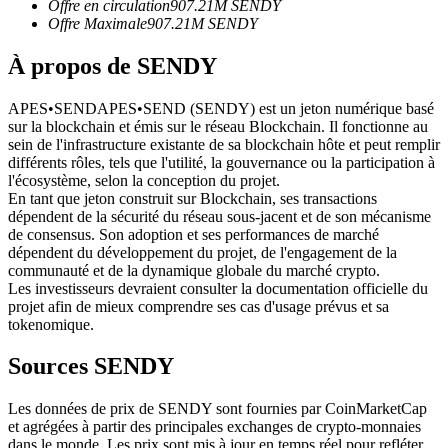
Offre en circulation
907.21M
SENDY
Offre Maximale
907.21M
SENDY
Futures USDC
Futures utilisant l'USDC comme garantie
À propos de SENDY
APES•SENDAPES•SEND (SENDY) est un jeton numérique basé
sur la blockchain et émis sur le réseau Blockchain. Il fonctionne au
sein de l'infrastructure existante de sa blockchain hôte et peut remplir
différents rôles, tels que l'utilité, la gouvernance ou la participation à
l'écosystème, selon la conception du projet.
En tant que jeton construit sur Blockchain, ses transactions
dépendent de la sécurité du réseau sous-jacent et de son mécanisme
de consensus. Son adoption et ses performances de marché
dépendent du développement du projet, de l'engagement de la
Copie de Trading
communauté et de la dynamique globale du marché crypto.
Les investisseurs devraient consulter la documentation officielle du
Rejoignez les meilleurs traders
projet afin de mieux comprendre ses cas d'usage prévus et sa
tokenomique.
Sources SENDY
Les données de prix de SENDY sont fournies par CoinMarketCap
et agrégées à partir des principales exchanges de crypto-monnaies
dans le monde. Les prix sont mis à jour en temps réel pour refléter