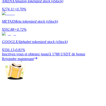
AMZNX
Amazon tokenized stock (xStock)
$
274.11
+
0.70
%
METAX
Meta tokenized stock (xStock)
$
592.88
+
0.72
%
Blocages BTR
Des investissements exclusifs pour les détenteurs de BTR
GOOGLX
Alphabet tokenized stock (xStock)
$
356.13
-0.81
%
Inscrivez-vous et obtenez jusqu'à
1788 USDT
de bonus
Rejoindre maintenant
Prêts
Service d'emprunt adossé à des cryptomonnaies