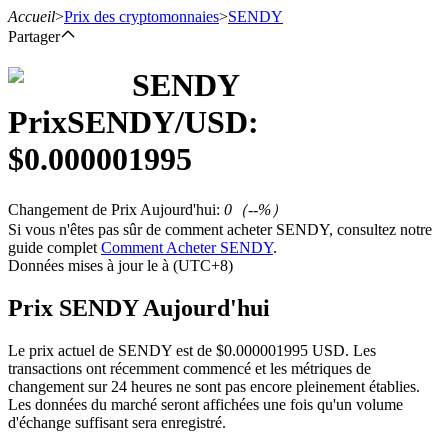
Accueil
>
Prix des cryptomonnaies
>
SENDY
Partager
SENDY
Prix
SENDY
/USD:
Contrats à terme
$
0.000001995
Changement de Prix Aujourd'hui
:
0
（
--
%）
Si vous n'êtes pas sûr de comment acheter SENDY, consultez notre
guide complet
Comment Acheter SENDY
.
Données mises à jour le à (UTC+8)
Prix SENDY Aujourd'hui
Futures USDT
Le prix actuel de SENDY est de $0.000001995 USD. Les
Futures utilisant l'USDT comme garantie
transactions ont récemment commencé et les métriques de
changement sur 24 heures ne sont pas encore pleinement établies.
Les données du marché seront affichées une fois qu'un volume
d'échange suffisant sera enregistré.