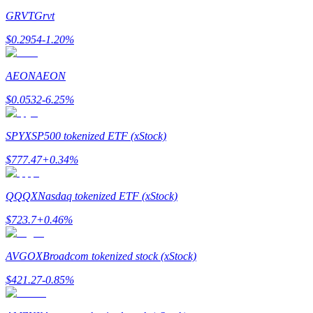
GRVT
Grvt
$
0.2954
-1.20
%
Jalonnement
AEON
AEON
Des rendements élevés et un accès instantané
$
0.0532
-6.25
%
SPYX
SP500 tokenized ETF (xStock)
$
777.47
+
0.34
%
QQQX
Nasdaq tokenized ETF (xStock)
$
723.7
+
0.46
%
Launchpool
AVGOX
Broadcom tokenized stock (xStock)
Staking flexible pour gagner des jetons populaires
$
421.27
-0.85
%