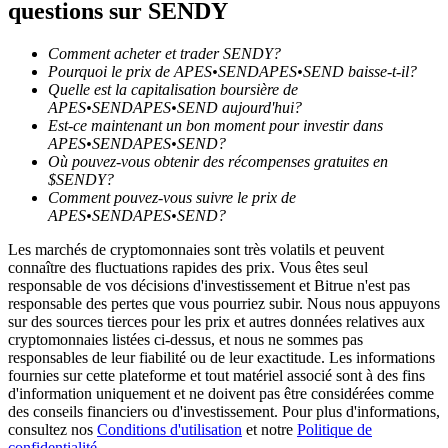
questions sur SENDY
Comment acheter et trader SENDY?
Pourquoi le prix de APES•SENDAPES•SEND baisse-t-il?
Quelle est la capitalisation boursière de
APES•SENDAPES•SEND aujourd'hui?
Guide
Est-ce maintenant un bon moment pour investir dans
APES•SENDAPES•SEND?
Guide de démarrage des contrats à terme
Où pouvez-vous obtenir des récompenses gratuites en
$SENDY?
Comment pouvez-vous suivre le prix de
APES•SENDAPES•SEND?
Les marchés de cryptomonnaies sont très volatils et peuvent
connaître des fluctuations rapides des prix. Vous êtes seul
responsable de vos décisions d'investissement et Bitrue n'est pas
responsable des pertes que vous pourriez subir. Nous nous appuyons
sur des sources tierces pour les prix et autres données relatives aux
cryptomonnaies listées ci-dessus, et nous ne sommes pas
Stratégies de trading
responsables de leur fiabilité ou de leur exactitude. Les informations
fournies sur cette plateforme et tout matériel associé sont à des fins
Apprenez à rester rentable
d'information uniquement et ne doivent pas être considérées comme
des conseils financiers ou d'investissement. Pour plus d'informations,
consultez nos
Conditions d'utilisation
et notre
Politique de
confidentialité
.