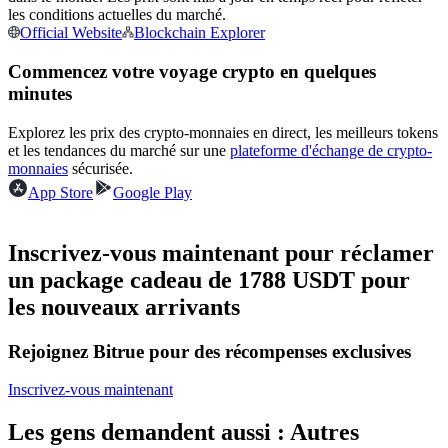
les conditions actuelles du marché.
Official Website
Blockchain Explorer
Devenez un trader de copie
Commencez votre voyage crypto en quelques
Profitez du partage des bénéfices et des commissions de copy
minutes
trading
Explorez les prix des crypto-monnaies en direct, les meilleurs tokens
et les tendances du marché sur une
plateforme d'échange de crypto-
monnaies
sécurisée.
App Store
Google Play
Inscrivez-vous maintenant pour réclamer
un package cadeau de 1788 USDT pour
les nouveaux arrivants
Information
Analyse de mégadonnées, y compris des informations
Rejoignez Bitrue pour des récompenses exclusives
commerciales, etc.
Inscrivez-vous maintenant
Les gens demandent aussi : Autres