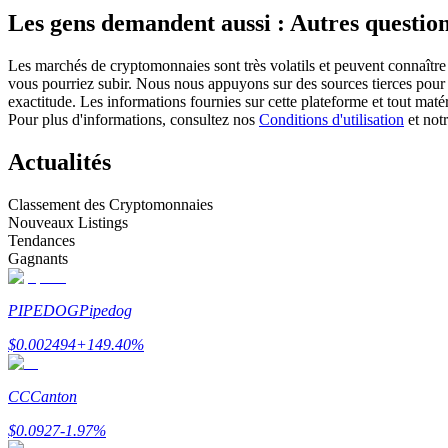
Les gens demandent aussi : Autres question
Futures utilisant l'USDC comme garantie
Les marchés de cryptomonnaies sont très volatils et peuvent connaître 
vous pourriez subir. Nous nous appuyons sur des sources tierces pour l
exactitude. Les informations fournies sur cette plateforme et tout mat
Pour plus d'informations, consultez nos
Conditions d'utilisation
et not
Actualités
Classement des Cryptomonnaies
Nouveaux Listings
Copie de Trading
Tendances
Gagnants
Rejoignez les meilleurs traders
PIPEDOG
Pipedog
$
0.002494
+
149.40
%
CC
Canton
$
0.0927
-1.97
%