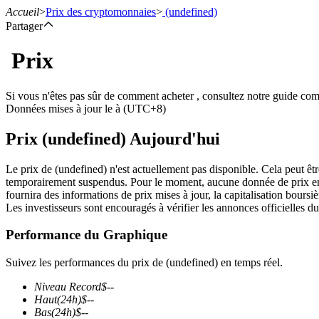
Accueil
>
Prix des cryptomonnaies
>
(undefined)
Partager
Prix
Contrats à terme
Si vous n'êtes pas sûr de comment acheter , consultez notre guide co
Données mises à jour le à (UTC+8)
Prix (undefined) Aujourd'hui
Le prix de (undefined) n'est actuellement pas disponible. Cela peut êtr
temporairement suspendus. Pour le moment, aucune donnée de prix en te
fournira des informations de prix mises à jour, la capitalisation boursièr
Les investisseurs sont encouragés à vérifier les annonces officielles du
Futures USDT
Performance du Graphique
Futures utilisant l'USDT comme garantie
Suivez les performances du prix de (undefined) en temps réel.
Niveau Record
$
--
Haut
(24h)
$
--
Bas
(24h)
$
--