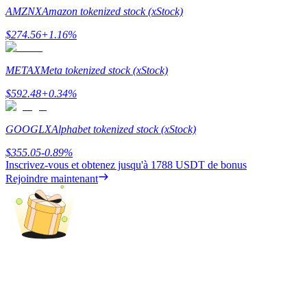
AMZNX
Amazon tokenized stock (xStock)
Guide
$
274.56
+
1.16
%
Guide de démarrage des contrats à terme
METAX
Meta tokenized stock (xStock)
$
592.48
+
0.34
%
GOOGLX
Alphabet tokenized stock (xStock)
$
355.05
-0.89
%
Inscrivez-vous et obtenez jusqu'à
1788 USDT
de bonus
Rejoindre maintenant
Stratégies de trading
Apprenez à rester rentable