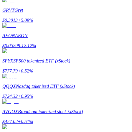
Devenez un trader de copie
GRVT
Grvt
Profitez du partage des bénéfices et des commissions de copy t
$
0.3013
+
5.09
%
AEON
AEON
$
0.05298
-12.12
%
SPYX
SP500 tokenized ETF (xStock)
$
777.79
+
0.52
%
Information
Analyse de mégadonnées, y compris des informations commercia
QQQX
Nasdaq tokenized ETF (xStock)
$
724.32
+
0.95
%
AVGOX
Broadcom tokenized stock (xStock)
$
427.02
+
0.51
%