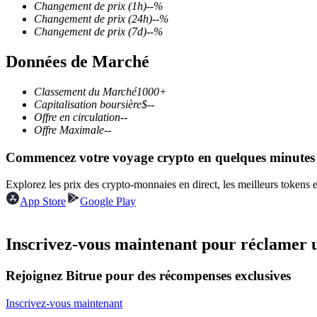
Changement de prix
(1h)
--
%
Changement de prix
(24h)
--
%
Changement de prix
(7d)
--
%
Données de Marché
Futures COIN-M
Contrats à terme sur crypto-monnaie
Classement du Marché
1000+
Capitalisation boursière
$
--
Offre en circulation
--
Offre Maximale
--
TradFi
Commencez votre voyage crypto en quelques minutes
Produits dérivés sur actions, forex, métaux précieux et matières
Explorez les prix des crypto-monnaies en direct, les meilleurs tokens
App Store
Google Play
Inscrivez-vous maintenant pour réclamer 
Rejoignez Bitrue pour des récompenses exclusives
Inscrivez-vous maintenant
Futures USDC