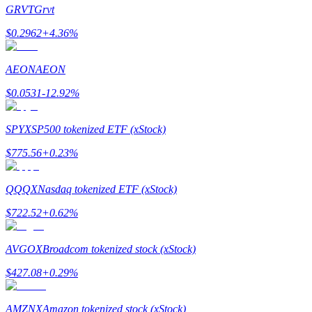
GRVT
Grvt
$
0.2962
+
4.36
%
AEON
AEON
Guide
$
0.0531
-12.92
%
Guide de démarrage des contrats à terme
SPYX
SP500 tokenized ETF (xStock)
$
775.56
+
0.23
%
QQQX
Nasdaq tokenized ETF (xStock)
$
722.52
+
0.62
%
Stratégies de trading
AVGOX
Broadcom tokenized stock (xStock)
Apprenez à rester rentable
$
427.08
+
0.29
%
AMZNX
Amazon tokenized stock (xStock)