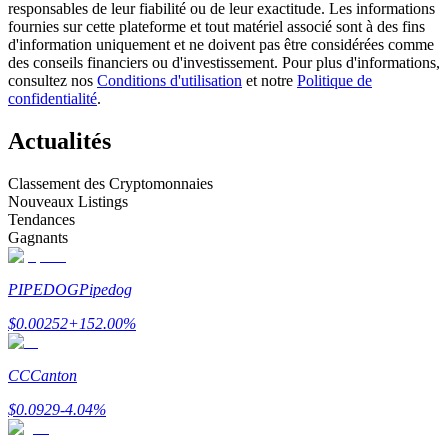
responsables de leur fiabilité ou de leur exactitude. Les informations
fournies sur cette plateforme et tout matériel associé sont à des fins
d'information uniquement et ne doivent pas être considérées comme
Devenez un trader de copie
des conseils financiers ou d'investissement. Pour plus d'informations,
consultez nos
Conditions d'utilisation
et notre
Politique de
Profitez du partage des bénéfices et des commissions de copy
confidentialité
.
trading
Actualités
Classement des Cryptomonnaies
Nouveaux Listings
Tendances
Gagnants
PIPEDOG
Pipedog
Information
$
0.00252
+
152.00
%
Analyse de mégadonnées, y compris des informations
commerciales, etc.
CC
Canton
$
0.0929
-4.04
%