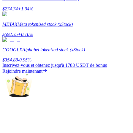
$
274.74
+
1.04
%
METAX
Meta tokenized stock (xStock)
Gagner
$
592.35
+
0.10
%
GOOGLX
Alphabet tokenized stock (xStock)
$
354.88
-0.95
%
Inscrivez-vous et obtenez jusqu'à
1788 USDT
de bonus
Rejoindre maintenant
Cochon de puissance
Gagnez quotidiennement des récompenses compétitives