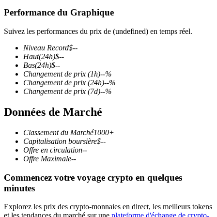
Performance du Graphique
Suivez les performances du prix de (undefined) en temps réel.
Niveau Record
$
--
Futures COIN-M
Haut
(24h)
$
--
Bas
(24h)
$
--
Contrats à terme sur crypto-monnaie
Changement de prix
(1h)
--
%
Changement de prix
(24h)
--
%
Changement de prix
(7d)
--
%
TradFi
Données de Marché
Produits dérivés sur actions, forex, métaux précieux et matières
premières
Classement du Marché
1000+
Capitalisation boursière
$
--
Offre en circulation
--
Offre Maximale
--
Commencez votre voyage crypto en quelques
minutes
Explorez les prix des crypto-monnaies en direct, les meilleurs tokens
et les tendances du marché sur une
plateforme d'échange de crypto-