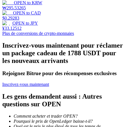
OPEN
to
KRW
₩
295.53265
OPEN
to
CAD
$
0.29283
OPEN
to
JPY
¥
33.12512
Jalonnement
Plus de conversions de crypto-monnaies
Des rendements élevés et un accès instantané
Inscrivez-vous maintenant pour réclamer
un package cadeau de 1788 USDT pour
les nouveaux arrivants
Rejoignez Bitrue pour des récompenses exclusives
Inscrivez-vous maintenant
Les gens demandent aussi : Autres
Launchpool
questions sur OPEN
Staking flexible pour gagner des jetons populaires
Comment acheter et trader OPEN?
Pourquoi le prix de OpenLedger baisse-t-il?
Quel est le prix le plus élevé de tous les temps de