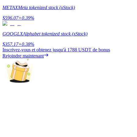
METAX
Meta tokenized stock (xStock)
BTC Welcome Rewards
$
596.07
+
0.39
%
Deposit & Trade BTC to Share 25000 USDT prize pool!
GOOGLX
Alphabet tokenized stock (xStock)
$
357.17
+
0.38
%
Inscrivez-vous et obtenez jusqu'à
1788 USDT
de bonus
Deposit CASHCAT & Win
Rejoindre maintenant
Share 500000 CASHCAT prize pool
Exclusive for BitMart Users
Register & Trade to Win 500,000 USDT
Precious Metals Trading Carnival
Trade Gold & Silver · 33,333 USDT Bonus