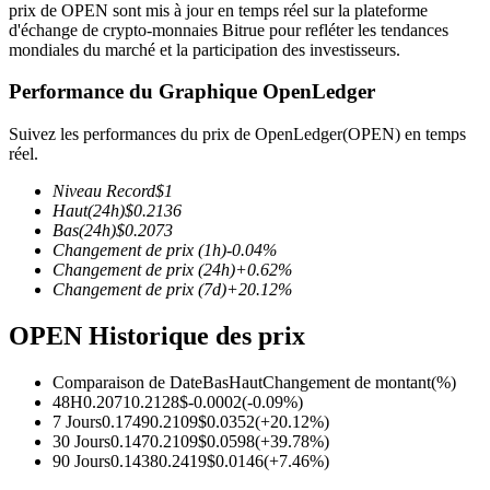
prix de OPEN sont mis à jour en temps réel sur la plateforme
d'échange de crypto-monnaies Bitrue pour refléter les tendances
mondiales du marché et la participation des investisseurs.
Performance du Graphique OpenLedger
Futures COIN-M
Suivez les performances du prix de OpenLedger(OPEN) en temps
réel.
Contrats à terme sur crypto-monnaie
Niveau Record
$
1
Haut
(24h)
$
0.2136
Bas
(24h)
$
0.2073
TradFi
Changement de prix
(1h)
-0.04
%
Changement de prix
(24h)
+
0.62
%
Produits dérivés sur actions, forex, métaux précieux et matières
Changement de prix
(7d)
+
20.12
%
premières
OPEN Historique des prix
Comparaison de Date
Bas
Haut
Changement de montant
(%)
48H
0.2071
0.2128
$
-0.0002
(
-0.09
%)
7 Jours
0.1749
0.2109
$
0.0352
(
+
20.12
%)
30 Jours
0.147
0.2109
$
0.0598
(
+
39.78
%)
90 Jours
0.1438
0.2419
$
0.0146
(
+
7.46
%)