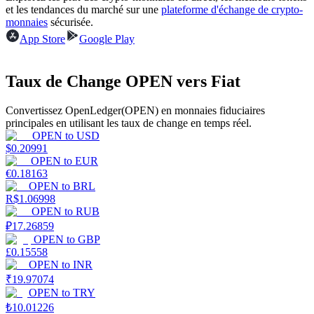
et les tendances du marché sur une
plateforme d'échange de crypto-
monnaies
sécurisée.
App Store
Google Play
Gagner
Taux de Change OPEN vers Fiat
Convertissez OpenLedger(OPEN) en monnaies fiduciaires
principales en utilisant les taux de change en temps réel.
OPEN
to
USD
$
0.20991
OPEN
to
EUR
€
0.18163
OPEN
to
BRL
R$
1.06998
OPEN
to
RUB
Cochon de puissance
₽
17.26859
OPEN
to
GBP
Gagnez quotidiennement des récompenses compétitives
£
0.15558
OPEN
to
INR
₹
19.97074
OPEN
to
TRY
₺
10.01226