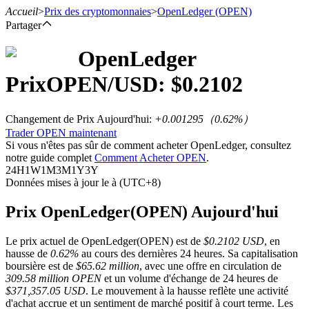
Accueil
>
Prix des cryptomonnaies
>
OpenLedger
(OPEN)
Partager
OpenLedger
Prix
OPEN
/USD: $
0.2102
Contrats à terme
Changement de Prix Aujourd'hui
:
+0.001295
（
0.62
%）
Trader OPEN maintenant
Si vous n'êtes pas sûr de comment acheter OpenLedger, consultez
notre guide complet
Comment Acheter OPEN
.
24H
1W
1M
3M
1Y
3Y
Données mises à jour le à (UTC+8)
Prix OpenLedger(OPEN) Aujourd'hui
Futures USDT
Le prix actuel de OpenLedger(OPEN) est de
$0.2102 USD
, en
Futures utilisant l'USDT comme garantie
hausse de
0.62%
au cours des dernières 24 heures. Sa capitalisation
boursière est de
$65.62 million
, avec une offre en circulation de
309.58 million OPEN
et un volume d'échange de 24 heures de
$371,357.05 USD
. Le mouvement à la hausse reflète une activité
d'achat accrue et un sentiment de marché positif à court terme. Les