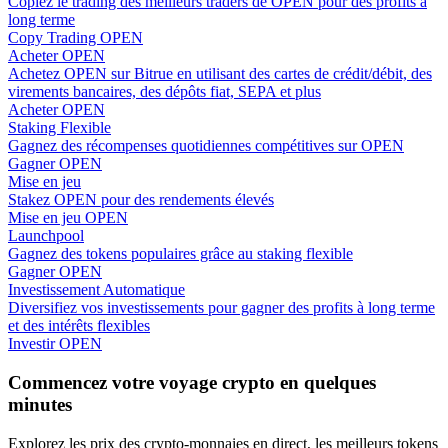
Copiez le trading des meilleurs traders de OPEN pour des profits à
long terme
Copy Trading OPEN
Acheter OPEN
Achetez OPEN sur Bitrue en utilisant des cartes de crédit/débit, des
virements bancaires, des dépôts fiat, SEPA et plus
Acheter OPEN
Guide
Staking Flexible
Gagnez des récompenses quotidiennes compétitives sur OPEN
Guide de démarrage des contrats à terme
Gagner OPEN
Mise en jeu
Stakez OPEN pour des rendements élevés
Mise en jeu OPEN
Launchpool
Gagnez des tokens populaires grâce au staking flexible
Gagner OPEN
Investissement Automatique
Diversifiez vos investissements pour gagner des profits à long terme
et des intérêts flexibles
Investir OPEN
Stratégies de trading
Commencez votre voyage crypto en quelques
Apprenez à rester rentable
minutes
Explorez les prix des crypto-monnaies en direct, les meilleurs tokens