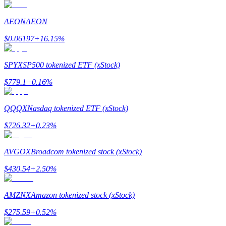
AEON
AEON
$
0.06197
+
16.15
%
SPYX
SP500 tokenized ETF (xStock)
$
779.1
+
0.16
%
Parrainage
QQQX
Nasdaq tokenized ETF (xStock)
Invitez un ami pour recevoir des récompenses en espèces
$
726.32
+
0.23
%
BTC Welcome Rewards
AVGOX
Broadcom tokenized stock (xStock)
$
430.54
+
2.50
%
AMZNX
Amazon tokenized stock (xStock)
$
275.59
+
0.52
%