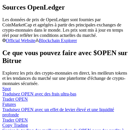
Sources OpenLedger
Devenez un trader de copie
Les données de prix de OpenLedger sont fournies par
Profitez du partage des bénéfices et des commissions de copy
CoinMarketCap et agrégées à partir des principales exchanges de
trading
crypto-monnaies dans le monde. Les prix sont mis à jour en temps
réel pour refléter les conditions actuelles du marché.
Official Website
Blockchain Explorer
Ce que vous pouvez faire avec $OPEN sur
Bitrue
Explorez les prix des crypto-monnaies en direct, les meilleurs tokens
et les tendances du marché sur une plateforme d'échange de crypto-
monnaies sécurisée.
Spot
Information
Traduisez OPEN avec des frais ultra-bas
Analyse de mégadonnées, y compris des informations
Trader OPEN
commerciales, etc.
Futures
Traduisez OPEN avec un effet de levier élevé et une liquidité
profonde
Trader OPEN
Copy Trading