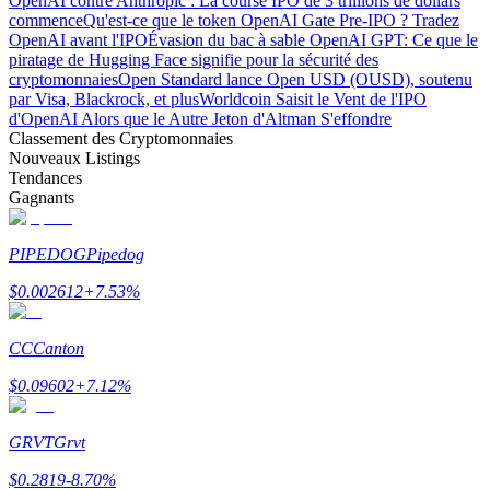
OpenAI contre Anthropic : La course IPO de 3 trillions de dollars
commence
Qu'est-ce que le token OpenAI Gate Pre-IPO ? Tradez
Bitrue
AI
OpenAI avant l'IPO
Évasion du bac à sable OpenAI GPT: Ce que le
piratage de Hugging Face signifie pour la sécurité des
cryptomonnaies
Open Standard lance Open USD (OUSD), soutenu
par Visa, Blackrock, et plus
Worldcoin Saisit le Vent de l'IPO
d'OpenAI Alors que le Autre Jeton d'Altman S'effondre
Classement des Cryptomonnaies
Nouveaux Listings
Tendances
Gagnants
Partenaires Bitrue
PIPEDOG
Pipedog
$
0.002612
+
7.53
%
CC
Canton
$
0.09602
+
7.12
%
Affiliés Bitrue
GRVT
Grvt
Jusqu'à 65 % de commissions !
$
0.2819
-8.70
%