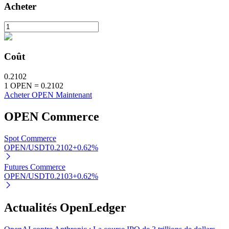
Acheter
Coût
0.2102
Investissement automobile
1
OPEN
=
0.2102
Acheter OPEN Maintenant
Obtenez des bénéfices à long terme et des intérêts flexibles
OPEN
Commerce
Spot Commerce
OPEN/USDT
0.2102
+
0.62
%
Futures Commerce
OPEN/USDT
0.2103
+
0.62
%
Apprenez le Staking
Actualités OpenLedger
Découvrez comment gagner un revenu passif