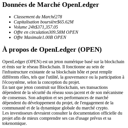
Données de Marché OpenLedger
Futures USDC
Futures utilisant l'USDC comme garantie
Classement du Marché
278
Capitalisation boursière
$
65.62M
Volume 24h
$
371,357.05
Offre en circulation
309.58M
OPEN
Offre Maximale
1.00B
OPEN
À propos de OpenLedger (OPEN)
OpenLedger (OPEN) est un jeton numérique basé sur la blockchain
et émis sur le réseau Blockchain. Il fonctionne au sein de
l'infrastructure existante de sa blockchain hôte et peut remplir
Copie de Trading
différents rôles, tels que l'utilité, la gouvernance ou la participation à
l'écosystème, selon la conception du projet.
Rejoignez les meilleurs traders
En tant que jeton construit sur Blockchain, ses transactions
dépendent de la sécurité du réseau sous-jacent et de son mécanisme
de consensus. Son adoption et ses performances de marché
dépendent du développement du projet, de l'engagement de la
communauté et de la dynamique globale du marché crypto.
Les investisseurs devraient consulter la documentation officielle du
projet afin de mieux comprendre ses cas d'usage prévus et sa
tokenomique.