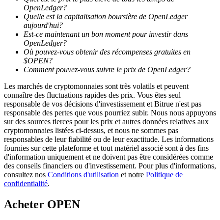
OpenLedger?
Quelle est la capitalisation boursière de OpenLedger
aujourd'hui?
Est-ce maintenant un bon moment pour investir dans
OpenLedger?
Où pouvez-vous obtenir des récompenses gratuites en
$OPEN?
Blocages BTR
Comment pouvez-vous suivre le prix de OpenLedger?
Des investissements exclusifs pour les détenteurs de BTR
Les marchés de cryptomonnaies sont très volatils et peuvent
connaître des fluctuations rapides des prix. Vous êtes seul
responsable de vos décisions d'investissement et Bitrue n'est pas
responsable des pertes que vous pourriez subir. Nous nous appuyons
sur des sources tierces pour les prix et autres données relatives aux
cryptomonnaies listées ci-dessus, et nous ne sommes pas
responsables de leur fiabilité ou de leur exactitude. Les informations
fournies sur cette plateforme et tout matériel associé sont à des fins
d'information uniquement et ne doivent pas être considérées comme
des conseils financiers ou d'investissement. Pour plus d'informations,
consultez nos
Conditions d'utilisation
et notre
Politique de
confidentialité
.
Prêts
Service d'emprunt adossé à des cryptomonnaies
Acheter
OPEN