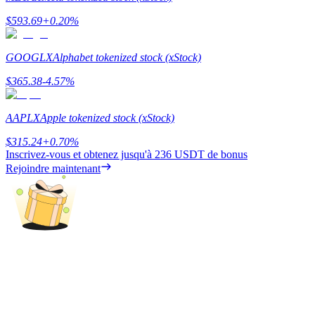
$
593.69
+
0.20
%
GOOGLX
Alphabet tokenized stock (xStock)
Gagner
$
365.38
-4.57
%
AAPLX
Apple tokenized stock (xStock)
$
315.24
+
0.70
%
Inscrivez-vous et obtenez jusqu'à
236 USDT
de bonus
Rejoindre maintenant
Cochon de puissance
Gagnez quotidiennement des récompenses compétitives