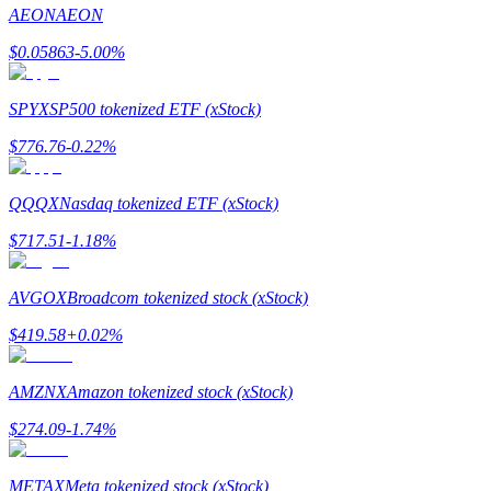
AEON
AEON
$
0.05863
-5.00
%
SPYX
SP500 tokenized ETF (xStock)
Guide
$
776.76
-0.22
%
Guide de démarrage des contrats à terme
QQQX
Nasdaq tokenized ETF (xStock)
$
717.51
-1.18
%
AVGOX
Broadcom tokenized stock (xStock)
$
419.58
+
0.02
%
Stratégies de trading
AMZNX
Amazon tokenized stock (xStock)
Apprenez à rester rentable
$
274.09
-1.74
%
METAX
Meta tokenized stock (xStock)