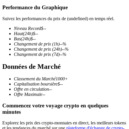
Performance du Graphique
Suivez les performances du prix de (undefined) en temps réel.
Niveau Record
$
--
Futures COIN-M
Haut
(24h)
$
--
Bas
(24h)
$
--
Contrats à terme sur crypto-monnaie
Changement de prix
(1h)
--
%
Changement de prix
(24h)
--
%
Changement de prix
(7d)
--
%
TradFi
Données de Marché
Produits dérivés sur actions, forex, métaux précieux et matières
premières
Classement du Marché
1000+
Capitalisation boursière
$
--
Offre en circulation
--
Offre Maximale
--
Commencez votre voyage crypto en quelques
minutes
Explorez les prix des crypto-monnaies en direct, les meilleurs tokens
et les tendances du marché sur une
plateforme d'échange de crypto-