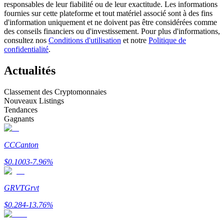
responsables de leur fiabilité ou de leur exactitude. Les informations
fournies sur cette plateforme et tout matériel associé sont à des fins
d'information uniquement et ne doivent pas être considérées comme
Devenez un trader de copie
des conseils financiers ou d'investissement. Pour plus d'informations,
consultez nos
Conditions d'utilisation
et notre
Politique de
Profitez du partage des bénéfices et des commissions de copy
confidentialité
.
trading
Actualités
Classement des Cryptomonnaies
Nouveaux Listings
Tendances
Gagnants
CC
Canton
Information
$
0.1003
-7.96
%
Analyse de mégadonnées, y compris des informations
commerciales, etc.
GRVT
Grvt
$
0.284
-13.76
%