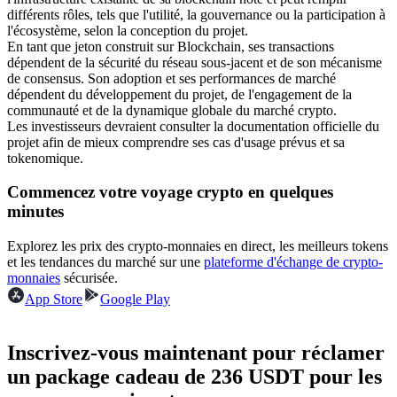
différents rôles, tels que l'utilité, la gouvernance ou la participation à
l'écosystème, selon la conception du projet.
Devenez un trader de copie
En tant que jeton construit sur Blockchain, ses transactions
dépendent de la sécurité du réseau sous-jacent et de son mécanisme
Profitez du partage des bénéfices et des commissions de copy
de consensus. Son adoption et ses performances de marché
trading
dépendent du développement du projet, de l'engagement de la
communauté et de la dynamique globale du marché crypto.
Les investisseurs devraient consulter la documentation officielle du
projet afin de mieux comprendre ses cas d'usage prévus et sa
tokenomique.
Commencez votre voyage crypto en quelques
minutes
Explorez les prix des crypto-monnaies en direct, les meilleurs tokens
et les tendances du marché sur une
plateforme d'échange de crypto-
Information
monnaies
sécurisée.
App Store
Google Play
Analyse de mégadonnées, y compris des informations
commerciales, etc.
Inscrivez-vous maintenant pour réclamer
un package cadeau de 236 USDT pour les