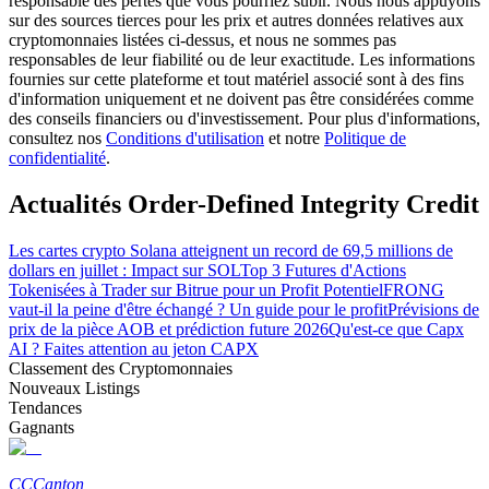
responsable des pertes que vous pourriez subir. Nous nous appuyons
sur des sources tierces pour les prix et autres données relatives aux
cryptomonnaies listées ci-dessus, et nous ne sommes pas
responsables de leur fiabilité ou de leur exactitude. Les informations
fournies sur cette plateforme et tout matériel associé sont à des fins
d'information uniquement et ne doivent pas être considérées comme
des conseils financiers ou d'investissement. Pour plus d'informations,
Gagner
consultez nos
Conditions d'utilisation
et notre
Politique de
confidentialité
.
Actualités Order-Defined Integrity Credit
Les cartes crypto Solana atteignent un record de 69,5 millions de
dollars en juillet : Impact sur SOL
Top 3 Futures d'Actions
Tokenisées à Trader sur Bitrue pour un Profit Potentiel
FRONG
vaut-il la peine d'être échangé ? Un guide pour le profit
Prévisions de
prix de la pièce AOB et prédiction future 2026
Qu'est-ce que Capx
Cochon de puissance
AI ? Faites attention au jeton CAPX
Classement des Cryptomonnaies
Gagnez quotidiennement des récompenses compétitives
Nouveaux Listings
Tendances
Gagnants
CC
Canton