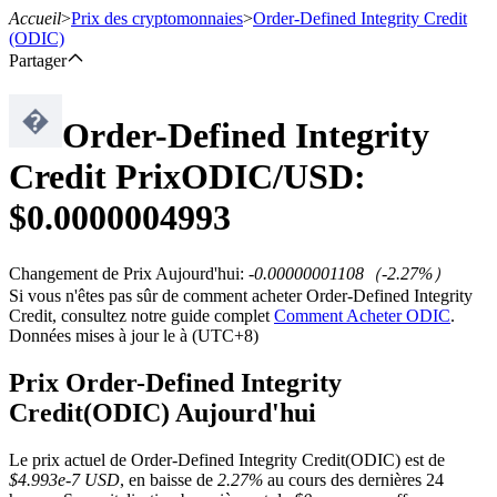
Accueil
>
Prix des cryptomonnaies
>
Order-Defined Integrity Credit
(ODIC)
Partager
Order-Defined Integrity
Contrats à terme
Credit
Prix
ODIC
/USD:
$
0.0000004993
Changement de Prix Aujourd'hui
:
-0.00000001108
（
-2.27
%）
Si vous n'êtes pas sûr de comment acheter Order-Defined Integrity
Credit, consultez notre guide complet
Comment Acheter ODIC
.
Données mises à jour le à (UTC+8)
Futures USDT
Prix Order-Defined Integrity
Futures utilisant l'USDT comme garantie
Credit(ODIC) Aujourd'hui
Le prix actuel de Order-Defined Integrity Credit(ODIC) est de
$4.993e-7 USD
, en baisse de
2.27%
au cours des dernières 24