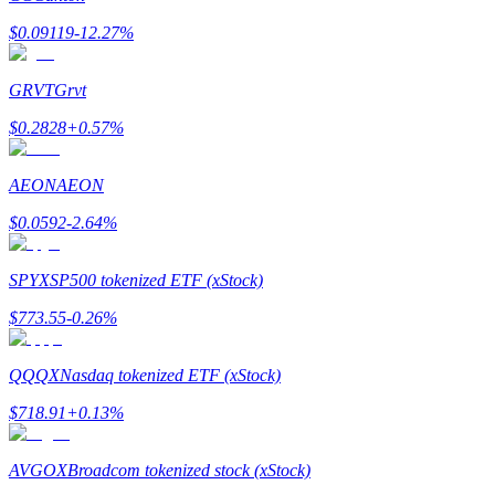
$
0.09119
-12.27
%
GRVT
Grvt
Jalonnement
$
0.2828
+
0.57
%
Des rendements élevés et un accès instantané
AEON
AEON
$
0.0592
-2.64
%
SPYX
SP500 tokenized ETF (xStock)
$
773.55
-0.26
%
QQQX
Nasdaq tokenized ETF (xStock)
Launchpool
$
718.91
+
0.13
%
Staking flexible pour gagner des jetons populaires
AVGOX
Broadcom tokenized stock (xStock)