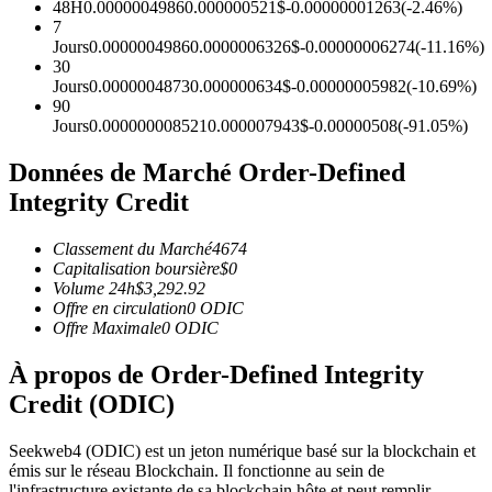
48H
0.0000004986
0.000000521
$
-0.00000001263
(
-2.46
%)
Futures USDC
7
Jours
0.0000004986
0.0000006326
$
-0.00000006274
(
-11.16
%)
Futures utilisant l'USDC comme garantie
30
Jours
0.0000004873
0.000000634
$
-0.00000005982
(
-10.69
%)
90
Jours
0.000000008521
0.000007943
$
-0.00000508
(
-91.05
%)
Données de Marché Order-Defined
Integrity Credit
Classement du Marché
4674
Capitalisation boursière
$
0
Copie de Trading
Volume 24h
$
3,292.92
Offre en circulation
0
ODIC
Rejoignez les meilleurs traders
Offre Maximale
0
ODIC
À propos de Order-Defined Integrity
Credit (ODIC)
Seekweb4 (ODIC) est un jeton numérique basé sur la blockchain et
émis sur le réseau Blockchain. Il fonctionne au sein de
l'infrastructure existante de sa blockchain hôte et peut remplir