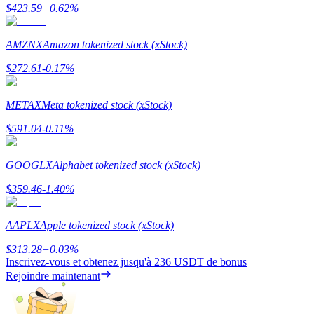
$
423.59
+
0.62
%
AMZNX
Amazon tokenized stock (xStock)
$
272.61
-0.17
%
Blocages BTR
METAX
Meta tokenized stock (xStock)
Des investissements exclusifs pour les détenteurs de BTR
$
591.04
-0.11
%
GOOGLX
Alphabet tokenized stock (xStock)
$
359.46
-1.40
%
AAPLX
Apple tokenized stock (xStock)
$
313.28
+
0.03
%
Prêts
Inscrivez-vous et obtenez jusqu'à
236 USDT
de bonus
Rejoindre maintenant
Service d'emprunt adossé à des cryptomonnaies