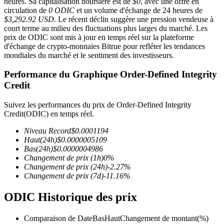
heures. Sa capitalisation boursière est de
$0
, avec une offre en
circulation de
0 ODIC
et un volume d'échange de 24 heures de
$3,292.92 USD
. Le récent déclin suggère une pression vendeuse à
court terme au milieu des fluctuations plus larges du marché. Les
prix de ODIC sont mis à jour en temps réel sur la plateforme
d'échange de crypto-monnaies Bitrue pour refléter les tendances
Futures COIN-M
mondiales du marché et le sentiment des investisseurs.
Contrats à terme sur crypto-monnaie
Performance du Graphique Order-Defined Integrity
Credit
Suivez les performances du prix de Order-Defined Integrity
TradFi
Credit(ODIC) en temps réel.
Produits dérivés sur actions, forex, métaux précieux et matières
Niveau Record
$
0.0001194
premières
Haut
(24h)
$
0.0000005109
Bas
(24h)
$
0.0000004986
Changement de prix
(1h)
0
%
Changement de prix
(24h)
-2.27
%
Changement de prix
(7d)
-11.16
%
ODIC Historique des prix
Comparaison de Date
Bas
Haut
Changement de montant
(%)