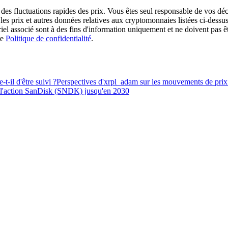
des fluctuations rapides des prix. Vous êtes seul responsable de vos déc
es prix et autres données relatives aux cryptomonnaies listées ci-dessus
rading
ériel associé sont à des fins d'information uniquement et ne doivent pas 
re
Politique de confidentialité
.
t-il d'être suivi ?
Perspectives d'xrpl_adam sur les mouvements de pr
 l'action SanDisk (SNDK) jusqu'en 2030
les, etc.