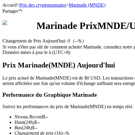
Accueil
>
Prix des cryptomonnaies
>
Marinade
(MNDE)
Partager
Marinade
Prix
MNDE
/
Contrats à terme
Changement de Prix Aujourd'hui
:
0
（
--
%）
Si vous n'êtes pas sûr de comment acheter Marinade, consultez notre
Données mises à jour le à (UTC+8)
Prix Marinade(MNDE) Aujourd'hui
Le prix actuel de Marinade(MNDE) est de $0 USD. Les transactions o
seront affichées une fois qu'un volume d'échange suffisant sera enregis
Futures USDT
Performance du Graphique Marinade
Futures utilisant l'USDT comme garantie
Suivez les performances du prix de Marinade(MNDE) en temps réel.
Niveau Record
$
--
Haut
(24h)
$
--
Bas
(24h)
$
--
Changement de prix
(1h)
--
%