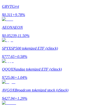
GRVT
Grvt
Guide
$
0.311
+
9.78
%
Guide de démarrage des contrats à terme
AEON
AEON
$
0.05239
-11.50
%
SPYX
SP500 tokenized ETF (xStock)
$
777.65
+
0.58
%
Stratégies de trading
QQQX
Nasdaq tokenized ETF (xStock)
Apprenez à rester rentable
$
725.06
+
1.04
%
AVGOX
Broadcom tokenized stock (xStock)
$
427.94
+
1.29
%