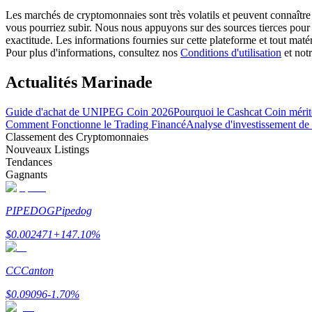
Devenez un trader de copie
Les marchés de cryptomonnaies sont très volatils et peuvent connaître 
vous pourriez subir. Nous nous appuyons sur des sources tierces pour l
Profitez du partage des bénéfices et des commissions de copy t
exactitude. Les informations fournies sur cette plateforme et tout mat
Pour plus d'informations, consultez nos
Conditions d'utilisation
et not
Actualités Marinade
Guide d'achat de UNIPEG Coin 2026
Pourquoi le Cashcat Coin mérite-
Comment Fonctionne le Trading Financé
Analyse d'investissement de
Classement des Cryptomonnaies
Nouveaux Listings
Tendances
Gagnants
Information
Analyse de mégadonnées, y compris des informations commercia
PIPEDOG
Pipedog
$
0.002471
+
147.10
%
CC
Canton
$
0.09096
-1.70
%