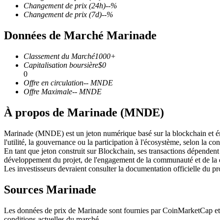
Changement de prix
(24h)
--
%
Changement de prix
(7d)
--
%
Données de Marché Marinade
Futures COIN-M
Classement du Marché
1000+
Contrats à terme sur crypto-monnaie
Capitalisation boursière
$
0
0
Offre en circulation
--
MNDE
Offre Maximale
--
MNDE
TradFi
À propos de Marinade (MNDE)
Produits dérivés sur actions, forex, métaux précieux et matières
Marinade (MNDE) est un jeton numérique basé sur la blockchain et émis 
l'utilité, la gouvernance ou la participation à l'écosystème, selon la co
En tant que jeton construit sur Blockchain, ses transactions dépende
développement du projet, de l'engagement de la communauté et de la
Les investisseurs devraient consulter la documentation officielle du 
Sources Marinade
Les données de prix de Marinade sont fournies par CoinMarketCap et a
Futures USDC
conditions actuelles du marché.