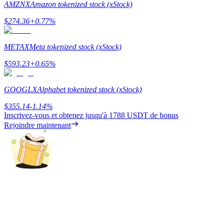
AMZNX
Amazon tokenized stock (xStock)
Gagner
$
274.36
+
0.77
%
METAX
Meta tokenized stock (xStock)
$
593.23
+
0.65
%
GOOGLX
Alphabet tokenized stock (xStock)
$
355.14
-1.14
%
Inscrivez-vous et obtenez jusqu'à
1788 USDT
de bonus
Cochon de puissance
Rejoindre maintenant
Gagnez quotidiennement des récompenses compétitives