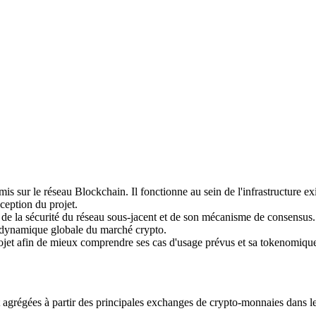
 premières
sur le réseau Blockchain. Il fonctionne au sein de l'infrastructure exist
nception du projet.
nt de la sécurité du réseau sous-jacent et de son mécanisme de consens
 dynamique globale du marché crypto.
projet afin de mieux comprendre ses cas d'usage prévus et sa tokenomiqu
grégées à partir des principales exchanges de crypto-monnaies dans le m