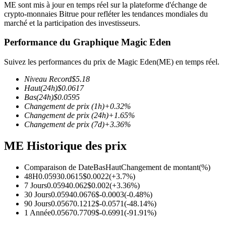
ME sont mis à jour en temps réel sur la plateforme d'échange de
crypto-monnaies Bitrue pour refléter les tendances mondiales du
marché et la participation des investisseurs.
Performance du Graphique Magic Eden
Futures COIN-M
Suivez les performances du prix de Magic Eden(ME) en temps réel.
Contrats à terme sur crypto-monnaie
Niveau Record
$
5.18
Haut
(24h)
$
0.0617
Bas
(24h)
$
0.0595
Changement de prix
(1h)
+
0.32
%
TradFi
Changement de prix
(24h)
+
1.65
%
Changement de prix
(7d)
+
3.36
%
Produits dérivés sur actions, forex, métaux précieux et matières
premières
ME Historique des prix
Comparaison de Date
Bas
Haut
Changement de montant
(%)
48H
0.0593
0.0615
$
0.0022
(
+
3.7
%)
7 Jours
0.0594
0.062
$
0.002
(
+
3.36
%)
30 Jours
0.0594
0.0676
$
-0.0003
(
-0.48
%)
90 Jours
0.0567
0.1212
$
-0.0571
(
-48.14
%)
1 Année
0.0567
0.7709
$
-0.6991
(
-91.91
%)