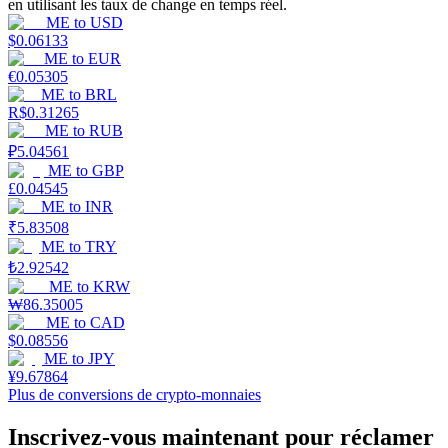
en utilisant les taux de change en temps réel.
ME
to
USD
$
0.06133
ME
to
EUR
€
0.05305
ME
to
BRL
Jalonnement
R$
0.31265
ME
to
RUB
Des rendements élevés et un accès instantané
₽
5.04561
ME
to
GBP
£
0.04545
ME
to
INR
₹
5.83508
ME
to
TRY
₺
2.92542
ME
to
KRW
₩
86.35005
ME
to
CAD
$
0.08556
Launchpool
ME
to
JPY
¥
9.67864
Staking flexible pour gagner des jetons populaires
Plus de conversions de crypto-monnaies
Inscrivez-vous maintenant pour réclamer