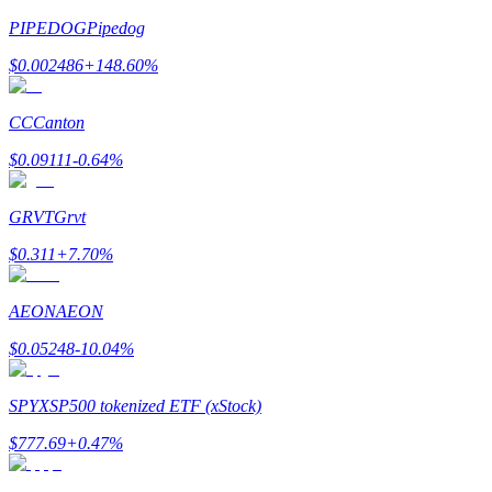
PIPEDOG
Pipedog
$
0.002486
+
148.60
%
CC
Canton
$
0.09111
-0.64
%
Parrainage
GRVT
Grvt
Invitez un ami pour recevoir des récompenses en espèces
$
0.311
+
7.70
%
BTC Welcome Rewards
AEON
AEON
$
0.05248
-10.04
%
SPYX
SP500 tokenized ETF (xStock)
$
777.69
+
0.47
%