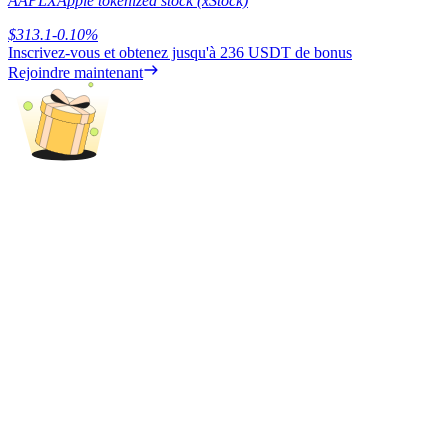
AAPLX
Apple tokenized stock (xStock)
$
313.1
-0.10
%
Inscrivez-vous et obtenez jusqu'à
236 USDT
de bonus
Rejoindre maintenant
Blocages BTR
Des investissements exclusifs pour les détenteurs de BTR
Prêts
Service d'emprunt adossé à des cryptomonnaies