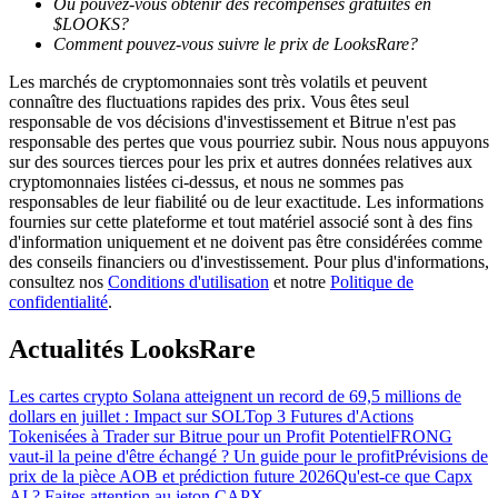
Où pouvez-vous obtenir des récompenses gratuites en
$LOOKS?
Comment pouvez-vous suivre le prix de LooksRare?
Les marchés de cryptomonnaies sont très volatils et peuvent
connaître des fluctuations rapides des prix. Vous êtes seul
responsable de vos décisions d'investissement et Bitrue n'est pas
Guide
responsable des pertes que vous pourriez subir. Nous nous appuyons
sur des sources tierces pour les prix et autres données relatives aux
Guide de démarrage des contrats à terme
cryptomonnaies listées ci-dessus, et nous ne sommes pas
responsables de leur fiabilité ou de leur exactitude. Les informations
fournies sur cette plateforme et tout matériel associé sont à des fins
d'information uniquement et ne doivent pas être considérées comme
des conseils financiers ou d'investissement. Pour plus d'informations,
consultez nos
Conditions d'utilisation
et notre
Politique de
confidentialité
.
Actualités LooksRare
Stratégies de trading
Les cartes crypto Solana atteignent un record de 69,5 millions de
dollars en juillet : Impact sur SOL
Top 3 Futures d'Actions
Apprenez à rester rentable
Tokenisées à Trader sur Bitrue pour un Profit Potentiel
FRONG
vaut-il la peine d'être échangé ? Un guide pour le profit
Prévisions de
prix de la pièce AOB et prédiction future 2026
Qu'est-ce que Capx
AI ? Faites attention au jeton CAPX