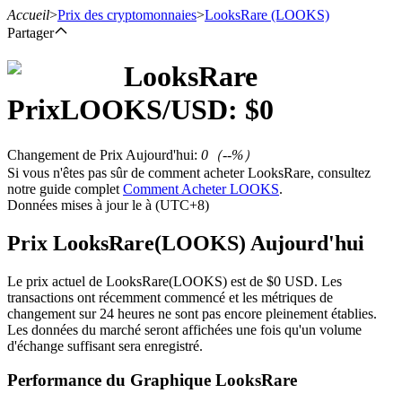
Accueil
>
Prix des cryptomonnaies
>
LooksRare
(LOOKS)
Partager
LooksRare
Prix
LOOKS
/USD: $
0
Contrats à terme
Changement de Prix Aujourd'hui
:
0
（
--
%）
Si vous n'êtes pas sûr de comment acheter LooksRare, consultez
notre guide complet
Comment Acheter LOOKS
.
Données mises à jour le à (UTC+8)
Prix LooksRare(LOOKS) Aujourd'hui
Le prix actuel de LooksRare(LOOKS) est de $0 USD. Les
Futures USDT
transactions ont récemment commencé et les métriques de
changement sur 24 heures ne sont pas encore pleinement établies.
Futures utilisant l'USDT comme garantie
Les données du marché seront affichées une fois qu'un volume
d'échange suffisant sera enregistré.
Performance du Graphique LooksRare