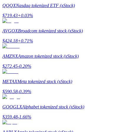
QQQX
Nasdaq tokenized ETF (xStock)
$
719.43
+
0.03
%
AVGOX
Broadcom tokenized stock (xStock)
Jalonnement
$
424.18
+
0.71
%
Des rendements élevés et un accès instantané
AMZNX
Amazon tokenized stock (xStock)
$
272.45
-0.20
%
METAX
Meta tokenized stock (xStock)
$
590.58
-0.39
%
Launchpool
GOOGLX
Alphabet tokenized stock (xStock)
Staking flexible pour gagner des jetons populaires
$
359.48
-1.66
%