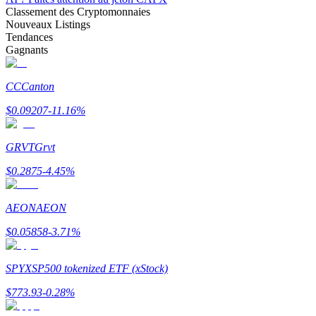
Classement des Cryptomonnaies
Nouveaux Listings
Tendances
Gagnants
Gagner
CC
Canton
$
0.09207
-11.16
%
GRVT
Grvt
$
0.2875
-4.45
%
AEON
AEON
Cochon de puissance
$
0.05858
-3.71
%
Gagnez quotidiennement des récompenses compétitives
SPYX
SP500 tokenized ETF (xStock)
$
773.93
-0.28
%