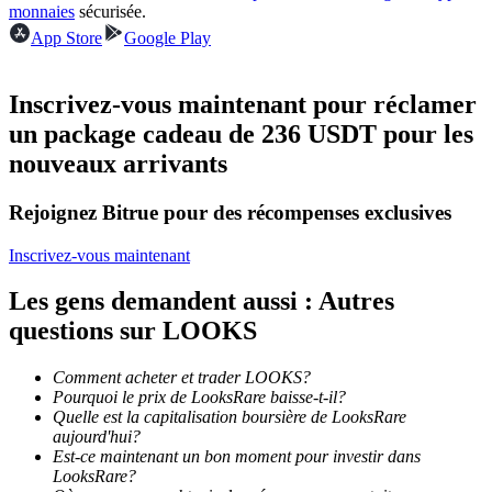
monnaies
sécurisée.
App Store
Google Play
Devenez un trader de copie
Profitez du partage des bénéfices et des commissions de copy
Inscrivez-vous maintenant pour réclamer
trading
un package cadeau de 236 USDT pour les
nouveaux arrivants
Rejoignez Bitrue pour des récompenses exclusives
Inscrivez-vous maintenant
Les gens demandent aussi : Autres
questions sur LOOKS
Information
Analyse de mégadonnées, y compris des informations
Comment acheter et trader LOOKS?
commerciales, etc.
Pourquoi le prix de LooksRare baisse-t-il?
Quelle est la capitalisation boursière de LooksRare
aujourd'hui?
Est-ce maintenant un bon moment pour investir dans
LooksRare?