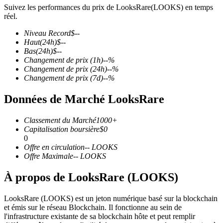
Suivez les performances du prix de LooksRare(LOOKS) en temps
réel.
Niveau Record
$
--
Haut
(24h)
$
--
Bas
(24h)
$
--
Futures COIN-M
Changement de prix
(1h)
--
%
Changement de prix
(24h)
--
%
Contrats à terme sur crypto-monnaie
Changement de prix
(7d)
--
%
Données de Marché LooksRare
TradFi
Classement du Marché
1000+
Produits dérivés sur actions, forex, métaux précieux et matières
Capitalisation boursière
$
0
premières
0
Offre en circulation
--
LOOKS
Offre Maximale
--
LOOKS
À propos de LooksRare (LOOKS)
LooksRare (LOOKS) est un jeton numérique basé sur la blockchain
et émis sur le réseau Blockchain. Il fonctionne au sein de
l'infrastructure existante de sa blockchain hôte et peut remplir