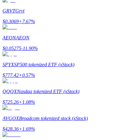
Devenez un trader de copie
GRVT
Grvt
Profitez du partage des bénéfices et des commissions de copy t
$
0.3069
+
7.67
%
AEON
AEON
$
0.05275
-11.90
%
SPYX
SP500 tokenized ETF (xStock)
$
777.42
+
0.57
%
Information
Analyse de mégadonnées, y compris des informations commercia
QQQX
Nasdaq tokenized ETF (xStock)
$
725.26
+
1.08
%
AVGOX
Broadcom tokenized stock (xStock)
$
428.36
+
1.69
%