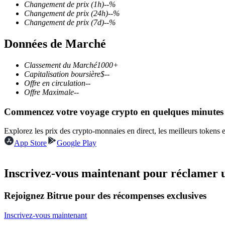
Changement de prix
(1h)
--
%
Changement de prix
(24h)
--
%
Changement de prix
(7d)
--
%
Données de Marché
Futures COIN-M
Contrats à terme sur crypto-monnaie
Classement du Marché
1000+
Capitalisation boursière
$
--
Offre en circulation
--
Offre Maximale
--
TradFi
Commencez votre voyage crypto en quelques minutes
Produits dérivés sur actions, forex, métaux précieux et matières
Explorez les prix des crypto-monnaies en direct, les meilleurs tokens
App Store
Google Play
Inscrivez-vous maintenant pour réclamer 
Rejoignez Bitrue pour des récompenses exclusives
Inscrivez-vous maintenant
Futures USDC