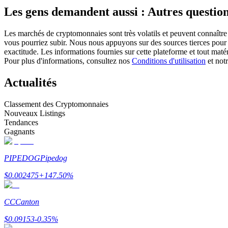
Les gens demandent aussi : Autres question
Futures utilisant l'USDC comme garantie
Les marchés de cryptomonnaies sont très volatils et peuvent connaître 
vous pourriez subir. Nous nous appuyons sur des sources tierces pour l
exactitude. Les informations fournies sur cette plateforme et tout mat
Pour plus d'informations, consultez nos
Conditions d'utilisation
et not
Actualités
Classement des Cryptomonnaies
Nouveaux Listings
Copie de Trading
Tendances
Gagnants
Rejoignez les meilleurs traders
PIPEDOG
Pipedog
$
0.002475
+
147.50
%
CC
Canton
$
0.09153
-0.35
%