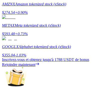
AMZNX
Amazon tokenized stock (xStock)
Guide
$
274.54
+
0.90
%
Guide de démarrage des contrats à terme
METAX
Meta tokenized stock (xStock)
$
593.48
+
0.73
%
GOOGLX
Alphabet tokenized stock (xStock)
$
355.04
-1.03
%
Inscrivez-vous et obtenez jusqu'à
1788 USDT
de bonus
Rejoindre maintenant
Stratégies de trading
Apprenez à rester rentable