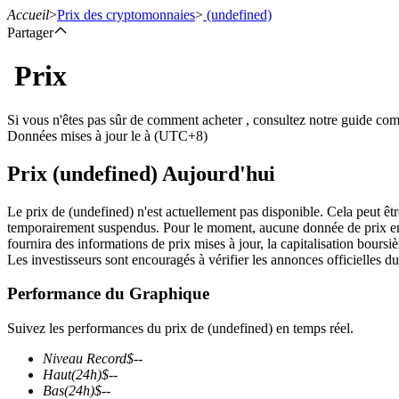
Accueil
>
Prix des cryptomonnaies
>
(undefined)
Partager
Prix
Contrats à terme
Si vous n'êtes pas sûr de comment acheter , consultez notre guide co
Données mises à jour le à (UTC+8)
Prix (undefined) Aujourd'hui
Le prix de (undefined) n'est actuellement pas disponible. Cela peut êtr
temporairement suspendus. Pour le moment, aucune donnée de prix en te
fournira des informations de prix mises à jour, la capitalisation boursièr
Les investisseurs sont encouragés à vérifier les annonces officielles du
Futures USDT
Performance du Graphique
Futures utilisant l'USDT comme garantie
Suivez les performances du prix de (undefined) en temps réel.
Niveau Record
$
--
Haut
(24h)
$
--
Bas
(24h)
$
--