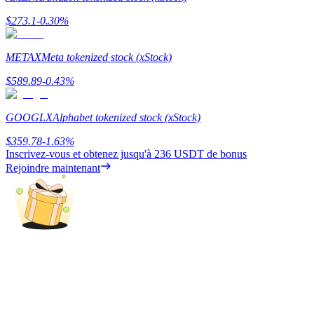
$
273.1
-0.30
%
METAX
Meta tokenized stock (xStock)
Gagner
$
589.89
-0.43
%
GOOGLX
Alphabet tokenized stock (xStock)
$
359.78
-1.63
%
Inscrivez-vous et obtenez jusqu'à
236 USDT
de bonus
Rejoindre maintenant
Cochon de puissance
Gagnez quotidiennement des récompenses compétitives