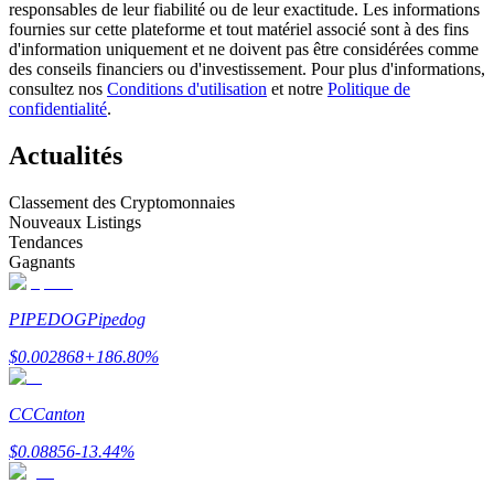
responsables de leur fiabilité ou de leur exactitude. Les informations
fournies sur cette plateforme et tout matériel associé sont à des fins
d'information uniquement et ne doivent pas être considérées comme
Devenez un trader de copie
des conseils financiers ou d'investissement. Pour plus d'informations,
consultez nos
Conditions d'utilisation
et notre
Politique de
Profitez du partage des bénéfices et des commissions de copy
confidentialité
.
trading
Actualités
Classement des Cryptomonnaies
Nouveaux Listings
Tendances
Gagnants
PIPEDOG
Pipedog
Information
$
0.002868
+
186.80
%
Analyse de mégadonnées, y compris des informations
commerciales, etc.
CC
Canton
$
0.08856
-13.44
%