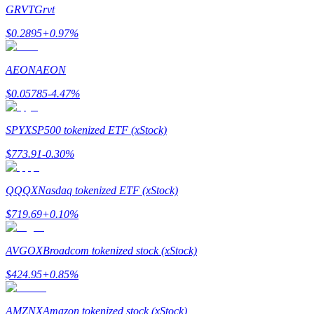
GRVT
Grvt
$
0.2895
+
0.97
%
AEON
AEON
Guide
$
0.05785
-4.47
%
Guide de démarrage des contrats à terme
SPYX
SP500 tokenized ETF (xStock)
$
773.91
-0.30
%
QQQX
Nasdaq tokenized ETF (xStock)
$
719.69
+
0.10
%
Stratégies de trading
AVGOX
Broadcom tokenized stock (xStock)
Apprenez à rester rentable
$
424.95
+
0.85
%
AMZNX
Amazon tokenized stock (xStock)