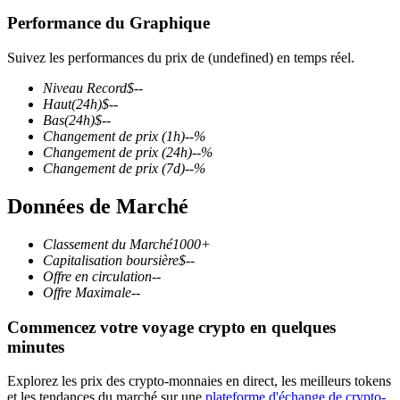
Performance du Graphique
Suivez les performances du prix de (undefined) en temps réel.
Niveau Record
$
--
Futures COIN-M
Haut
(24h)
$
--
Bas
(24h)
$
--
Contrats à terme sur crypto-monnaie
Changement de prix
(1h)
--
%
Changement de prix
(24h)
--
%
Changement de prix
(7d)
--
%
TradFi
Données de Marché
Produits dérivés sur actions, forex, métaux précieux et matières
premières
Classement du Marché
1000+
Capitalisation boursière
$
--
Offre en circulation
--
Offre Maximale
--
Commencez votre voyage crypto en quelques
minutes
Explorez les prix des crypto-monnaies en direct, les meilleurs tokens
et les tendances du marché sur une
plateforme d'échange de crypto-