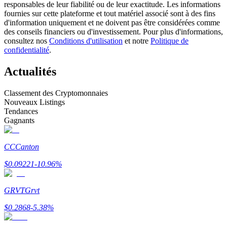
responsables de leur fiabilité ou de leur exactitude. Les informations
fournies sur cette plateforme et tout matériel associé sont à des fins
d'information uniquement et ne doivent pas être considérées comme
Devenez un trader de copie
des conseils financiers ou d'investissement. Pour plus d'informations,
consultez nos
Conditions d'utilisation
et notre
Politique de
Profitez du partage des bénéfices et des commissions de copy
confidentialité
.
trading
Actualités
Classement des Cryptomonnaies
Nouveaux Listings
Tendances
Gagnants
CC
Canton
Information
$
0.09221
-10.96
%
Analyse de mégadonnées, y compris des informations
commerciales, etc.
GRVT
Grvt
$
0.2868
-5.38
%