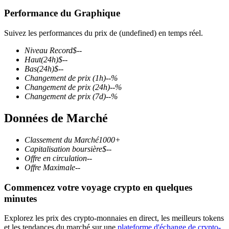
Performance du Graphique
Suivez les performances du prix de (undefined) en temps réel.
Niveau Record
$
--
Futures COIN-M
Haut
(24h)
$
--
Bas
(24h)
$
--
Contrats à terme sur crypto-monnaie
Changement de prix
(1h)
--
%
Changement de prix
(24h)
--
%
Changement de prix
(7d)
--
%
TradFi
Données de Marché
Produits dérivés sur actions, forex, métaux précieux et matières
premières
Classement du Marché
1000+
Capitalisation boursière
$
--
Offre en circulation
--
Offre Maximale
--
Commencez votre voyage crypto en quelques
minutes
Explorez les prix des crypto-monnaies en direct, les meilleurs tokens
et les tendances du marché sur une
plateforme d'échange de crypto-