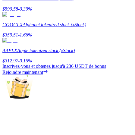
$
590.58
-0.39
%
GOOGLX
Alphabet tokenized stock (xStock)
Gagner
$
359.51
-1.66
%
AAPLX
Apple tokenized stock (xStock)
$
312.97
-0.15
%
Inscrivez-vous et obtenez jusqu'à
236 USDT
de bonus
Rejoindre maintenant
Cochon de puissance
Gagnez quotidiennement des récompenses compétitives