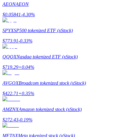
AEON
AEON
$
0.05841
-4.30
%
SPYX
SP500 tokenized ETF (xStock)
Guide
$
773.91
-0.33
%
Guide de démarrage des contrats à terme
QQQX
Nasdaq tokenized ETF (xStock)
$
719.29
+
0.04
%
AVGOX
Broadcom tokenized stock (xStock)
$
422.71
+
0.35
%
Stratégies de trading
AMZNX
Amazon tokenized stock (xStock)
Apprenez à rester rentable
$
272.43
-0.19
%
METAX
Meta tokenized stock (xStock)