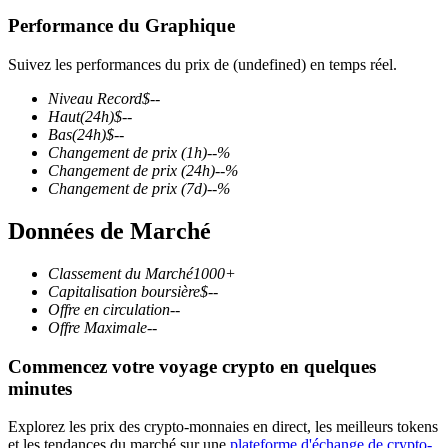
Performance du Graphique
Suivez les performances du prix de (undefined) en temps réel.
Niveau Record
$
--
Futures COIN-M
Haut
(24h)
$
--
Bas
(24h)
$
--
Contrats à terme sur crypto-monnaie
Changement de prix
(1h)
--
%
Changement de prix
(24h)
--
%
Changement de prix
(7d)
--
%
TradFi
Données de Marché
Produits dérivés sur actions, forex, métaux précieux et matières
premières
Classement du Marché
1000+
Capitalisation boursière
$
--
Offre en circulation
--
Offre Maximale
--
Commencez votre voyage crypto en quelques
minutes
Explorez les prix des crypto-monnaies en direct, les meilleurs tokens
et les tendances du marché sur une
plateforme d'échange de crypto-