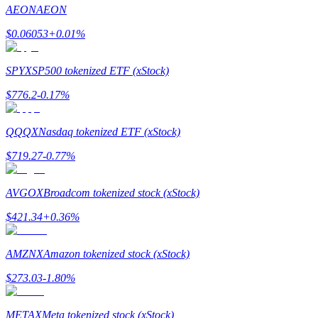
AEON
AEON
$
0.06053
+
0.01
%
SPYX
SP500 tokenized ETF (xStock)
Guide
$
776.2
-0.17
%
Guide de démarrage des contrats à terme
QQQX
Nasdaq tokenized ETF (xStock)
$
719.27
-0.77
%
AVGOX
Broadcom tokenized stock (xStock)
$
421.34
+
0.36
%
Stratégies de trading
AMZNX
Amazon tokenized stock (xStock)
Apprenez à rester rentable
$
273.03
-1.80
%
METAX
Meta tokenized stock (xStock)