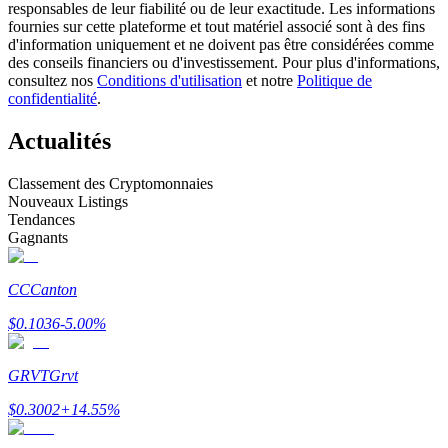
responsables de leur fiabilité ou de leur exactitude. Les informations
fournies sur cette plateforme et tout matériel associé sont à des fins
d'information uniquement et ne doivent pas être considérées comme
Devenez un trader de copie
des conseils financiers ou d'investissement. Pour plus d'informations,
consultez nos
Conditions d'utilisation
et notre
Politique de
Profitez du partage des bénéfices et des commissions de copy
confidentialité
.
trading
Actualités
Classement des Cryptomonnaies
Nouveaux Listings
Tendances
Gagnants
CC
Canton
Information
$
0.1036
-5.00
%
Analyse de mégadonnées, y compris des informations
commerciales, etc.
GRVT
Grvt
$
0.3002
+
14.55
%