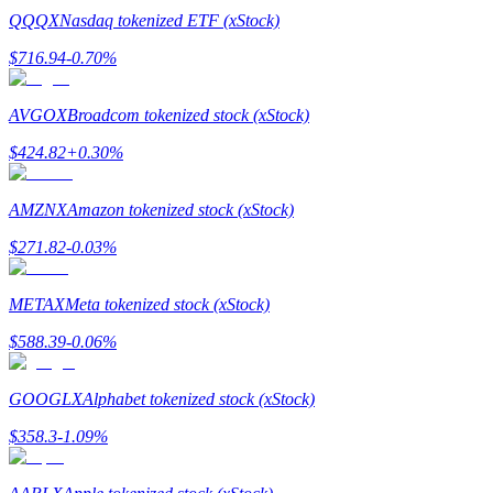
QQQX
Nasdaq tokenized ETF (xStock)
$
716.94
-0.70
%
AVGOX
Broadcom tokenized stock (xStock)
Jalonnement
$
424.82
+
0.30
%
Des rendements élevés et un accès instantané
AMZNX
Amazon tokenized stock (xStock)
$
271.82
-0.03
%
METAX
Meta tokenized stock (xStock)
$
588.39
-0.06
%
Launchpool
GOOGLX
Alphabet tokenized stock (xStock)
Staking flexible pour gagner des jetons populaires
$
358.3
-1.09
%