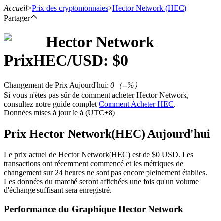
Accueil
>
Prix des cryptomonnaies
>
Hector Network
(HEC)
Partager
Hector Network
Prix
HEC
/USD: $
0
Contrats à terme
Changement de Prix Aujourd'hui
:
0
（
--
%）
Si vous n'êtes pas sûr de comment acheter Hector Network,
consultez notre guide complet
Comment Acheter HEC
.
Données mises à jour le à (UTC+8)
Prix Hector Network(HEC) Aujourd'hui
Le prix actuel de Hector Network(HEC) est de $0 USD. Les
Futures USDT
transactions ont récemment commencé et les métriques de
changement sur 24 heures ne sont pas encore pleinement établies.
Futures utilisant l'USDT comme garantie
Les données du marché seront affichées une fois qu'un volume
d'échange suffisant sera enregistré.
Performance du Graphique Hector Network