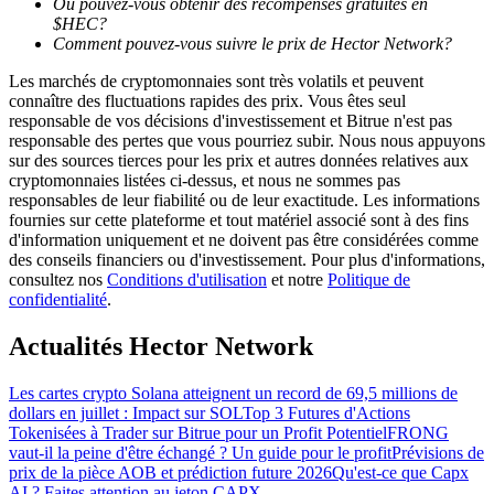
Où pouvez-vous obtenir des récompenses gratuites en
$HEC?
Comment pouvez-vous suivre le prix de Hector Network?
Les marchés de cryptomonnaies sont très volatils et peuvent
connaître des fluctuations rapides des prix. Vous êtes seul
responsable de vos décisions d'investissement et Bitrue n'est pas
Guide
responsable des pertes que vous pourriez subir. Nous nous appuyons
sur des sources tierces pour les prix et autres données relatives aux
Guide de démarrage des contrats à terme
cryptomonnaies listées ci-dessus, et nous ne sommes pas
responsables de leur fiabilité ou de leur exactitude. Les informations
fournies sur cette plateforme et tout matériel associé sont à des fins
d'information uniquement et ne doivent pas être considérées comme
des conseils financiers ou d'investissement. Pour plus d'informations,
consultez nos
Conditions d'utilisation
et notre
Politique de
confidentialité
.
Actualités Hector Network
Stratégies de trading
Les cartes crypto Solana atteignent un record de 69,5 millions de
dollars en juillet : Impact sur SOL
Top 3 Futures d'Actions
Apprenez à rester rentable
Tokenisées à Trader sur Bitrue pour un Profit Potentiel
FRONG
vaut-il la peine d'être échangé ? Un guide pour le profit
Prévisions de
prix de la pièce AOB et prédiction future 2026
Qu'est-ce que Capx
AI ? Faites attention au jeton CAPX