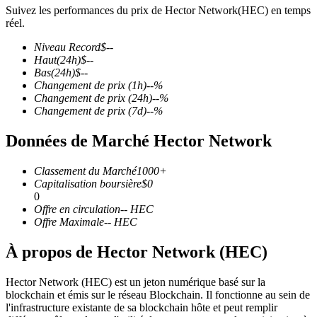
Suivez les performances du prix de Hector Network(HEC) en temps
réel.
Niveau Record
$
--
Haut
(24h)
$
--
Bas
(24h)
$
--
Futures COIN-M
Changement de prix
(1h)
--
%
Changement de prix
(24h)
--
%
Contrats à terme sur crypto-monnaie
Changement de prix
(7d)
--
%
Données de Marché Hector Network
TradFi
Classement du Marché
1000+
Produits dérivés sur actions, forex, métaux précieux et matières
Capitalisation boursière
$
0
premières
0
Offre en circulation
--
HEC
Offre Maximale
--
HEC
À propos de Hector Network (HEC)
Hector Network (HEC) est un jeton numérique basé sur la
blockchain et émis sur le réseau Blockchain. Il fonctionne au sein de
l'infrastructure existante de sa blockchain hôte et peut remplir