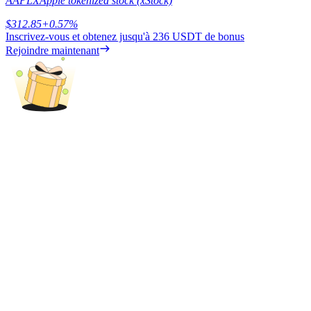
AAPLX
Apple tokenized stock (xStock)
$
312.85
+
0.57
%
Inscrivez-vous et obtenez jusqu'à
236 USDT
de bonus
Rejoindre maintenant
Blocages BTR
Des investissements exclusifs pour les détenteurs de BTR
Prêts
Service d'emprunt adossé à des cryptomonnaies