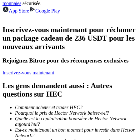
monnaies
sécurisée.
App Store
Google Play
Devenez un trader de copie
Profitez du partage des bénéfices et des commissions de copy
Inscrivez-vous maintenant pour réclamer
trading
un package cadeau de 236 USDT pour les
nouveaux arrivants
Rejoignez Bitrue pour des récompenses exclusives
Inscrivez-vous maintenant
Les gens demandent aussi : Autres
questions sur HEC
Information
Analyse de mégadonnées, y compris des informations
Comment acheter et trader HEC?
commerciales, etc.
Pourquoi le prix de Hector Network baisse-t-il?
Quelle est la capitalisation boursière de Hector Network
aujourd'hui?
Est-ce maintenant un bon moment pour investir dans Hector
Network?