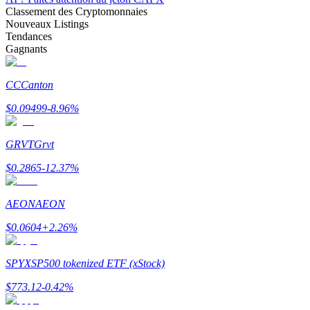
Classement des Cryptomonnaies
Nouveaux Listings
Tendances
Gagnants
Gagner
CC
Canton
$
0.09499
-8.96
%
GRVT
Grvt
$
0.2865
-12.37
%
AEON
AEON
Cochon de puissance
$
0.0604
+
2.26
%
Gagnez quotidiennement des récompenses compétitives
SPYX
SP500 tokenized ETF (xStock)
$
773.12
-0.42
%