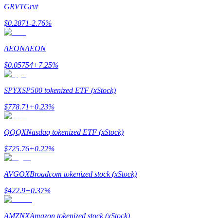
GRVT
Grvt
$
0.2871
-2.76
%
AEON
AEON
Guide
$
0.05754
+
7.25
%
Guide de démarrage des contrats à terme
SPYX
SP500 tokenized ETF (xStock)
$
778.71
+
0.23
%
QQQX
Nasdaq tokenized ETF (xStock)
$
725.76
+
0.22
%
Stratégies de trading
AVGOX
Broadcom tokenized stock (xStock)
Apprenez à rester rentable
$
422.9
+
0.37
%
AMZNX
Amazon tokenized stock (xStock)