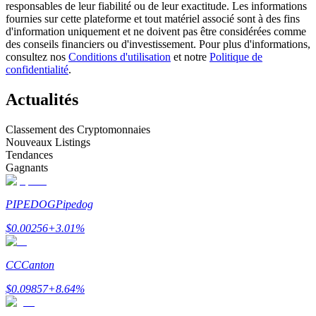
responsables de leur fiabilité ou de leur exactitude. Les informations
fournies sur cette plateforme et tout matériel associé sont à des fins
d'information uniquement et ne doivent pas être considérées comme
Devenez un trader de copie
des conseils financiers ou d'investissement. Pour plus d'informations,
consultez nos
Conditions d'utilisation
et notre
Politique de
Profitez du partage des bénéfices et des commissions de copy
confidentialité
.
trading
Actualités
Classement des Cryptomonnaies
Nouveaux Listings
Tendances
Gagnants
PIPEDOG
Pipedog
Information
$
0.00256
+
3.01
%
Analyse de mégadonnées, y compris des informations
commerciales, etc.
CC
Canton
$
0.09857
+
8.64
%