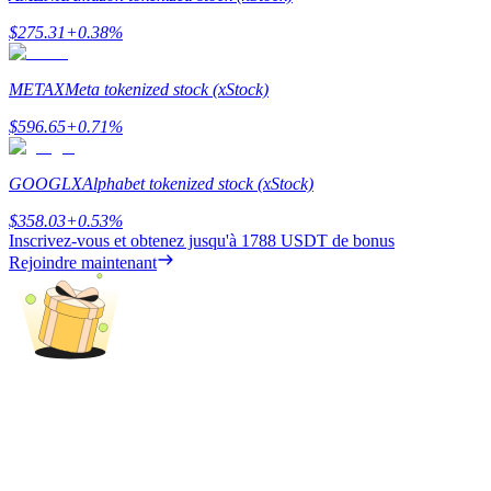
$
275.31
+
0.38
%
METAX
Meta tokenized stock (xStock)
Gagner
$
596.65
+
0.71
%
GOOGLX
Alphabet tokenized stock (xStock)
$
358.03
+
0.53
%
Inscrivez-vous et obtenez jusqu'à
1788 USDT
de bonus
Rejoindre maintenant
Cochon de puissance
Gagnez quotidiennement des récompenses compétitives