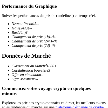
Performance du Graphique
Suivez les performances du prix de (undefined) en temps réel.
Niveau Record
$
--
Futures COIN-M
Haut
(24h)
$
--
Bas
(24h)
$
--
Contrats à terme sur crypto-monnaie
Changement de prix
(1h)
--
%
Changement de prix
(24h)
--
%
Changement de prix
(7d)
--
%
TradFi
Données de Marché
Produits dérivés sur actions, forex, métaux précieux et matières
premières
Classement du Marché
1000+
Capitalisation boursière
$
--
Offre en circulation
--
Offre Maximale
--
Commencez votre voyage crypto en quelques
minutes
Explorez les prix des crypto-monnaies en direct, les meilleurs tokens
et les tendances du marché sur une
plateforme d'échange de crypto-