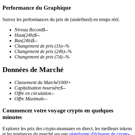
Performance du Graphique
Suivez les performances du prix de (undefined) en temps réel.
Niveau Record
$
--
Futures COIN-M
Haut
(24h)
$
--
Bas
(24h)
$
--
Contrats à terme sur crypto-monnaie
Changement de prix
(1h)
--
%
Changement de prix
(24h)
--
%
Changement de prix
(7d)
--
%
TradFi
Données de Marché
Produits dérivés sur actions, forex, métaux précieux et matières
premières
Classement du Marché
1000+
Capitalisation boursière
$
--
Offre en circulation
--
Offre Maximale
--
Commencez votre voyage crypto en quelques
minutes
Explorez les prix des crypto-monnaies en direct, les meilleurs tokens
et les tendances du marché sur une
plateforme d'échange de crypto-