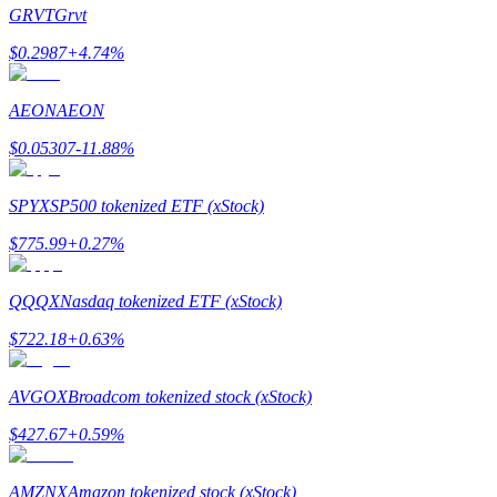
GRVT
Grvt
$
0.2987
+
4.74
%
AEON
AEON
Guide
$
0.05307
-11.88
%
Guide de démarrage des contrats à terme
SPYX
SP500 tokenized ETF (xStock)
$
775.99
+
0.27
%
QQQX
Nasdaq tokenized ETF (xStock)
$
722.18
+
0.63
%
Stratégies de trading
AVGOX
Broadcom tokenized stock (xStock)
Apprenez à rester rentable
$
427.67
+
0.59
%
AMZNX
Amazon tokenized stock (xStock)