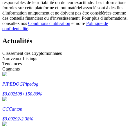
responsables de leur fiabilité ou de leur exactitude. Les informations
fournies sur cette plateforme et tout matériel associé sont à des fins
d'information uniquement et ne doivent pas être considérées comme
Devenez un trader de copie
des conseils financiers ou d'investissement. Pour plus d'informations,
consultez nos
Conditions d'utilisation
et notre
Politique de
Profitez du partage des bénéfices et des commissions de copy
confidentialité
.
trading
Actualités
Classement des Cryptomonnaies
Nouveaux Listings
Tendances
Gagnants
PIPEDOG
Pipedog
Information
$
0.002508
+
150.80
%
Analyse de mégadonnées, y compris des informations
commerciales, etc.
CC
Canton
$
0.09292
-2.38
%