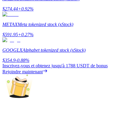
$
274.44
+
0.92
%
METAX
Meta tokenized stock (xStock)
Gagner
$
591.95
+
0.27
%
GOOGLX
Alphabet tokenized stock (xStock)
$
354.9
-0.88
%
Inscrivez-vous et obtenez jusqu'à
1788 USDT
de bonus
Rejoindre maintenant
Cochon de puissance
Gagnez quotidiennement des récompenses compétitives