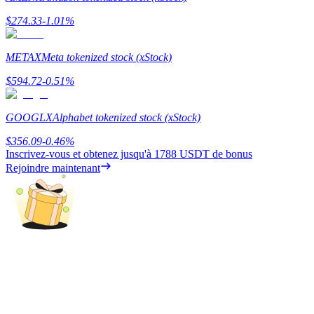
$
274.33
-1.01
%
METAX
Meta tokenized stock (xStock)
Gagner
$
594.72
-0.51
%
GOOGLX
Alphabet tokenized stock (xStock)
$
356.09
-0.46
%
Inscrivez-vous et obtenez jusqu'à
1788 USDT
de bonus
Rejoindre maintenant
Cochon de puissance
Gagnez quotidiennement des récompenses compétitives