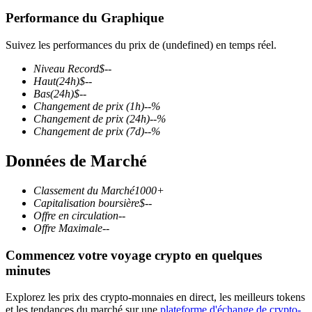
Performance du Graphique
Suivez les performances du prix de (undefined) en temps réel.
Niveau Record
$
--
Futures COIN-M
Haut
(24h)
$
--
Bas
(24h)
$
--
Contrats à terme sur crypto-monnaie
Changement de prix
(1h)
--
%
Changement de prix
(24h)
--
%
Changement de prix
(7d)
--
%
TradFi
Données de Marché
Produits dérivés sur actions, forex, métaux précieux et matières
premières
Classement du Marché
1000+
Capitalisation boursière
$
--
Offre en circulation
--
Offre Maximale
--
Commencez votre voyage crypto en quelques
minutes
Explorez les prix des crypto-monnaies en direct, les meilleurs tokens
et les tendances du marché sur une
plateforme d'échange de crypto-