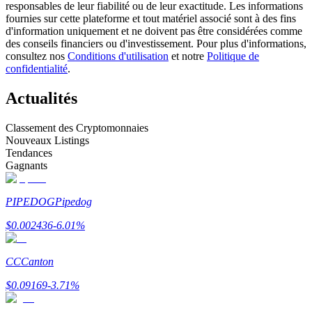
responsables de leur fiabilité ou de leur exactitude. Les informations
fournies sur cette plateforme et tout matériel associé sont à des fins
d'information uniquement et ne doivent pas être considérées comme
Devenez un trader de copie
des conseils financiers ou d'investissement. Pour plus d'informations,
consultez nos
Conditions d'utilisation
et notre
Politique de
Profitez du partage des bénéfices et des commissions de copy
confidentialité
.
trading
Actualités
Classement des Cryptomonnaies
Nouveaux Listings
Tendances
Gagnants
PIPEDOG
Pipedog
Information
$
0.002436
-6.01
%
Analyse de mégadonnées, y compris des informations
commerciales, etc.
CC
Canton
$
0.09169
-3.71
%