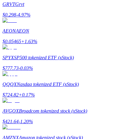
GRVT
Grvt
$
0.298
-4.97
%
AEON
AEON
Guide
$
0.05465
+
1.63
%
Guide de démarrage des contrats à terme
SPYX
SP500 tokenized ETF (xStock)
$
777.73
-0.03
%
QQQX
Nasdaq tokenized ETF (xStock)
$
724.82
+
0.17
%
Stratégies de trading
AVGOX
Broadcom tokenized stock (xStock)
Apprenez à rester rentable
$
421.64
-1.20
%
AMZNX
Amazon tokenized stock (xStock)