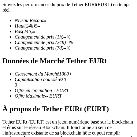
Suivez les performances du prix de Tether EURt(EURT) en temps
réel.
Niveau Record
$
--
Haut
(24h)
$
--
Bas
(24h)
$
--
Futures COIN-M
Changement de prix
(1h)
--
%
Changement de prix
(24h)
--
%
Contrats à terme sur crypto-monnaie
Changement de prix
(7d)
--
%
Données de Marché Tether EURt
TradFi
Classement du Marché
1000+
Produits dérivés sur actions, forex, métaux précieux et matières
Capitalisation boursière
$
0
premières
0
Offre en circulation
--
EURT
Offre Maximale
--
EURT
À propos de Tether EURt (EURT)
Tether EURt (EURT) est un jeton numérique basé sur la blockchain
et émis sur le réseau Blockchain. Il fonctionne au sein de
l'infrastructure existante de sa blockchain hôte et peut remplir