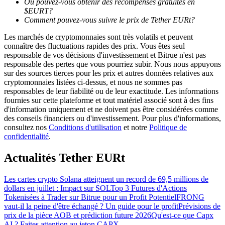
Où pouvez-vous obtenir des récompenses gratuites en
$EURT?
Comment pouvez-vous suivre le prix de Tether EURt?
Les marchés de cryptomonnaies sont très volatils et peuvent
connaître des fluctuations rapides des prix. Vous êtes seul
responsable de vos décisions d'investissement et Bitrue n'est pas
Guide
responsable des pertes que vous pourriez subir. Nous nous appuyons
sur des sources tierces pour les prix et autres données relatives aux
Guide de démarrage des contrats à terme
cryptomonnaies listées ci-dessus, et nous ne sommes pas
responsables de leur fiabilité ou de leur exactitude. Les informations
fournies sur cette plateforme et tout matériel associé sont à des fins
d'information uniquement et ne doivent pas être considérées comme
des conseils financiers ou d'investissement. Pour plus d'informations,
consultez nos
Conditions d'utilisation
et notre
Politique de
confidentialité
.
Actualités Tether EURt
Stratégies de trading
Les cartes crypto Solana atteignent un record de 69,5 millions de
dollars en juillet : Impact sur SOL
Top 3 Futures d'Actions
Apprenez à rester rentable
Tokenisées à Trader sur Bitrue pour un Profit Potentiel
FRONG
vaut-il la peine d'être échangé ? Un guide pour le profit
Prévisions de
prix de la pièce AOB et prédiction future 2026
Qu'est-ce que Capx
AI ? Faites attention au jeton CAPX