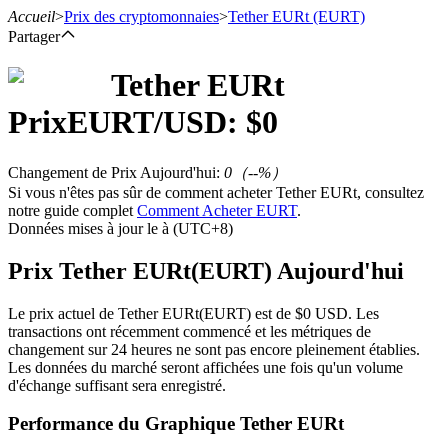
Accueil
>
Prix des cryptomonnaies
>
Tether EURt
(EURT)
Partager
Tether EURt
Prix
EURT
/USD: $
0
Contrats à terme
Changement de Prix Aujourd'hui
:
0
（
--
%）
Si vous n'êtes pas sûr de comment acheter Tether EURt, consultez
notre guide complet
Comment Acheter EURT
.
Données mises à jour le à (UTC+8)
Prix Tether EURt(EURT) Aujourd'hui
Le prix actuel de Tether EURt(EURT) est de $0 USD. Les
Futures USDT
transactions ont récemment commencé et les métriques de
changement sur 24 heures ne sont pas encore pleinement établies.
Futures utilisant l'USDT comme garantie
Les données du marché seront affichées une fois qu'un volume
d'échange suffisant sera enregistré.
Performance du Graphique Tether EURt