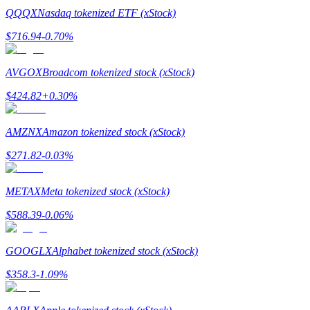
QQQX
Nasdaq tokenized ETF (xStock)
$
716.94
-0.70
%
AVGOX
Broadcom tokenized stock (xStock)
Jalonnement
$
424.82
+
0.30
%
Des rendements élevés et un accès instantané
AMZNX
Amazon tokenized stock (xStock)
$
271.82
-0.03
%
METAX
Meta tokenized stock (xStock)
$
588.39
-0.06
%
Launchpool
GOOGLX
Alphabet tokenized stock (xStock)
Staking flexible pour gagner des jetons populaires
$
358.3
-1.09
%