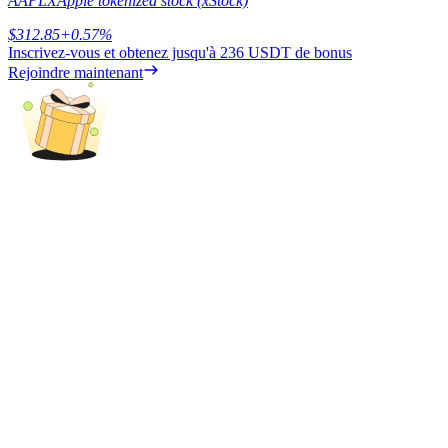
AAPLX
Apple tokenized stock (xStock)
$
312.85
+
0.57
%
Inscrivez-vous et obtenez jusqu'à
236 USDT
de bonus
Rejoindre maintenant
Blocages BTR
Des investissements exclusifs pour les détenteurs de BTR
Prêts
Service d'emprunt adossé à des cryptomonnaies