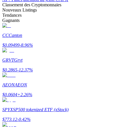
Classement des Cryptomonnaies
Nouveaux Listings
Tendances
Gagnants
Gagner
CC
Canton
$
0.09499
-8.96
%
GRVT
Grvt
$
0.2865
-12.37
%
AEON
AEON
Cochon de puissance
$
0.0604
+
2.26
%
Gagnez quotidiennement des récompenses compétitives
SPYX
SP500 tokenized ETF (xStock)
$
773.12
-0.42
%