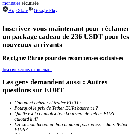
monnaies
sécurisée.
App Store
Google Play
Devenez un trader de copie
Profitez du partage des bénéfices et des commissions de copy
Inscrivez-vous maintenant pour réclamer
trading
un package cadeau de 236 USDT pour les
nouveaux arrivants
Rejoignez Bitrue pour des récompenses exclusives
Inscrivez-vous maintenant
Les gens demandent aussi : Autres
questions sur EURT
Information
Analyse de mégadonnées, y compris des informations
Comment acheter et trader EURT?
commerciales, etc.
Pourquoi le prix de Tether EURt baisse-t-il?
Quelle est la capitalisation boursière de Tether EURt
aujourd'hui?
Est-ce maintenant un bon moment pour investir dans Tether
EURt?