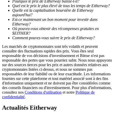
Pourquoi le prix de Eitherway baisse-t-il?
Quel est le prix le plus élevé de tous les temps de Eitherway?
Quelle est la capitalisation boursière de Eitherway
aujourd'hui?
Est-ce maintenant un bon moment pour investir dans
Eitherway?
Où pouvez-vous obtenir des récompenses gratuites en
Guide
$EITHER?
Comment pouvez-vous suivre le prix de Eitherway?
Guide de démarrage des contrats à terme
Les marchés de cryptomonnaies sont très volatils et peuvent
connaître des fluctuations rapides des prix. Vous êtes seul
responsable de vos décisions d'investissement et Bitrue n'est pas
responsable des pertes que vous pourriez subir. Nous nous appuyons
sur des sources tierces pour les prix et autres données relatives aux
cryptomonnaies listées ci-dessus, et nous ne sommes pas
responsables de leur fiabilité ou de leur exactitude. Les informations
fournies sur cette plateforme et tout matériel associé sont à des fins
d'information uniquement et ne doivent pas être considérées comme
des conseils financiers ou d'investissement. Pour plus d'informations,
Stratégies de trading
consultez nos
Conditions d'utilisation
et notre
Politique de
confidentialité
.
Apprenez à rester rentable
Actualités Eitherway