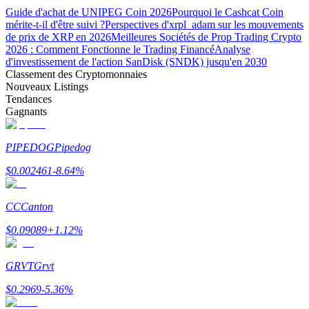
Guide d'achat de UNIPEG Coin 2026
Pourquoi le Cashcat Coin
mérite-t-il d'être suivi ?
Perspectives d'xrpl_adam sur les mouvements
de prix de XRP en 2026
Meilleures Sociétés de Prop Trading Crypto
2026 : Comment Fonctionne le Trading Financé
Analyse
d'investissement de l'action SanDisk (SNDK) jusqu'en 2030
Classement des Cryptomonnaies
Gagner
Nouveaux Listings
Tendances
Gagnants
PIPEDOG
Pipedog
$
0.002461
-8.64
%
CC
Canton
Cochon de puissance
$
0.09089
+
1.12
%
Gagnez quotidiennement des récompenses compétitives
GRVT
Grvt
$
0.2969
-5.36
%