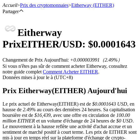
Accueil
>
Prix des cryptomonnaies
>
Eitherway
(EITHER)
Partager
Eitherway
Contrats à terme
Prix
EITHER
/USD: $
0.0001643
Changement de Prix Aujourd'hui
:
+0.000003991
（
2.49
%）
Si vous n'êtes pas sûr de comment acheter Eitherway, consultez
notre guide complet
Comment Acheter EITHER
.
Données mises à jour le à (UTC+8)
Prix Eitherway(EITHER) Aujourd'hui
Futures USDT
Le prix actuel de Eitherway(EITHER) est de
$0.0001643 USD
, en
hausse de
2.49%
au cours des dernières 24 heures. Sa capitalisation
Futures utilisant l'USDT comme garantie
boursière est de
$16,439
, avec une offre en circulation de
100.00
million EITHER
et un volume d'échange de 24 heures de
$0 USD
.
Le mouvement à la hausse reflète une activité d'achat accrue et un
sentiment de marché positif à court terme. Les prix de EITHER sont
mis à jour en temps réel sur la plateforme d'échange de crypto-