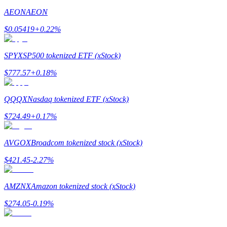
AEON
AEON
$
0.05419
+
0.22
%
Jalonnement
SPYX
SP500 tokenized ETF (xStock)
Des rendements élevés et un accès instantané
$
777.57
+
0.18
%
QQQX
Nasdaq tokenized ETF (xStock)
$
724.49
+
0.17
%
AVGOX
Broadcom tokenized stock (xStock)
$
421.45
-2.27
%
Launchpool
AMZNX
Amazon tokenized stock (xStock)
Staking flexible pour gagner des jetons populaires
$
274.05
-0.19
%