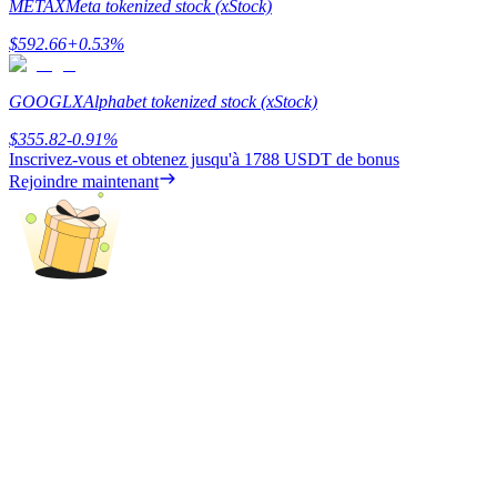
METAX
Meta tokenized stock (xStock)
$
592.66
+
0.53
%
GOOGLX
Alphabet tokenized stock (xStock)
$
355.82
-0.91
%
Blocages BTR
Inscrivez-vous et obtenez jusqu'à
1788 USDT
de bonus
Rejoindre maintenant
Des investissements exclusifs pour les détenteurs de BTR
Prêts
Service d'emprunt adossé à des cryptomonnaies