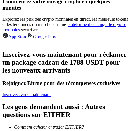
Commencez votre voyage crypto en quelques
minutes
Devenez un trader de copie
Explorez les prix des crypto-monnaies en direct, les meilleurs tokens
et les tendances du marché sur une
plateforme d'échange de crypto-
Profitez du partage des bénéfices et des commissions de copy
monnaies
sécurisée.
trading
App Store
Google Play
Inscrivez-vous maintenant pour réclamer
un package cadeau de 1788 USDT pour
les nouveaux arrivants
Rejoignez Bitrue pour des récompenses exclusives
Information
Inscrivez-vous maintenant
Analyse de mégadonnées, y compris des informations
commerciales, etc.
Les gens demandent aussi : Autres
questions sur EITHER
Comment acheter et trader EITHER?