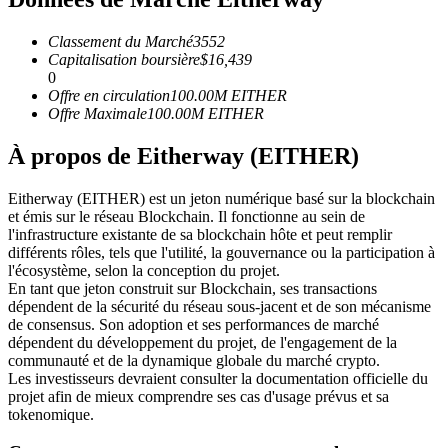
Futures USDC
Classement du Marché
3552
Futures utilisant l'USDC comme garantie
Capitalisation boursière
$
16,439
0
Offre en circulation
100.00M
EITHER
Offre Maximale
100.00M
EITHER
À propos de Eitherway (EITHER)
Eitherway (EITHER) est un jeton numérique basé sur la blockchain
et émis sur le réseau Blockchain. Il fonctionne au sein de
l'infrastructure existante de sa blockchain hôte et peut remplir
différents rôles, tels que l'utilité, la gouvernance ou la participation à
Copie de Trading
l'écosystème, selon la conception du projet.
En tant que jeton construit sur Blockchain, ses transactions
Rejoignez les meilleurs traders
dépendent de la sécurité du réseau sous-jacent et de son mécanisme
de consensus. Son adoption et ses performances de marché
dépendent du développement du projet, de l'engagement de la
communauté et de la dynamique globale du marché crypto.
Les investisseurs devraient consulter la documentation officielle du
projet afin de mieux comprendre ses cas d'usage prévus et sa
tokenomique.