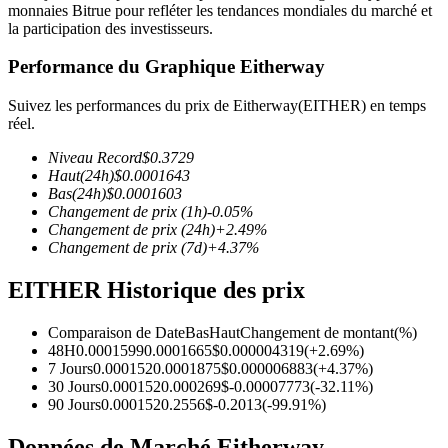
monnaies Bitrue pour refléter les tendances mondiales du marché et
la participation des investisseurs.
Performance du Graphique Eitherway
Suivez les performances du prix de Eitherway(EITHER) en temps
Futures COIN-M
réel.
Contrats à terme sur crypto-monnaie
Niveau Record
$
0.3729
Haut
(24h)
$
0.0001643
Bas
(24h)
$
0.0001603
Changement de prix
(1h)
-0.05
%
TradFi
Changement de prix
(24h)
+
2.49
%
Changement de prix
(7d)
+
4.37
%
Produits dérivés sur actions, forex, métaux précieux et matières
premières
EITHER Historique des prix
Comparaison de Date
Bas
Haut
Changement de montant
(%)
48H
0.0001599
0.0001665
$
0.000004319
(
+
2.69
%)
7 Jours
0.000152
0.0001875
$
0.000006883
(
+
4.37
%)
30 Jours
0.000152
0.000269
$
-0.00007773
(
-32.11
%)
90 Jours
0.000152
0.2556
$
-0.2013
(
-99.91
%)
Données de Marché Eitherway