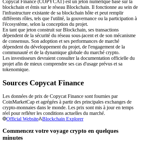
Copycat Finance (COPYCAT) est un jeton numérique basé sur la
blockchain et émis sur le réseau Blockchain. Il fonctionne au sein de
Futures USDC
l'infrastructure existante de sa blockchain hôte et peut remplir
Futures utilisant l'USDC comme garantie
différents rôles, tels que l'utilité, la gouvernance ou la participation à
l'écosystème, selon la conception du projet.
En tant que jeton construit sur Blockchain, ses transactions
dépendent de la sécurité du réseau sous-jacent et de son mécanisme
de consensus. Son adoption et ses performances de marché
dépendent du développement du projet, de l'engagement de la
communauté et de la dynamique globale du marché crypto.
Les investisseurs devraient consulter la documentation officielle du
projet afin de mieux comprendre ses cas d'usage prévus et sa
tokenomique.
Sources Copycat Finance
Copie de Trading
Rejoignez les meilleurs traders
Les données de prix de Copycat Finance sont fournies par
CoinMarketCap et agrégées à partir des principales exchanges de
crypto-monnaies dans le monde. Les prix sont mis à jour en temps
réel pour refléter les conditions actuelles du marché.
Official Website
Blockchain Explorer
Commencez votre voyage crypto en quelques
minutes