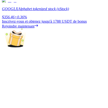
GOOGLX
Alphabet tokenized stock (xStock)
$
356.46
+
0.36
%
Inscrivez-vous et obtenez jusqu'à
1788 USDT
de bonus
Rejoindre maintenant
Blocages BTR
Des investissements exclusifs pour les détenteurs de BTR
Prêts
Service d'emprunt adossé à des cryptomonnaies