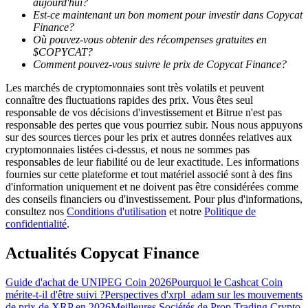
aujourd'hui?
Est-ce maintenant un bon moment pour investir dans Copycat
Finance?
Où pouvez-vous obtenir des récompenses gratuites en
$COPYCAT?
Comment pouvez-vous suivre le prix de Copycat Finance?
Guide
Les marchés de cryptomonnaies sont très volatils et peuvent
connaître des fluctuations rapides des prix. Vous êtes seul
Guide de démarrage des contrats à terme
responsable de vos décisions d'investissement et Bitrue n'est pas
responsable des pertes que vous pourriez subir. Nous nous appuyons
sur des sources tierces pour les prix et autres données relatives aux
cryptomonnaies listées ci-dessus, et nous ne sommes pas
responsables de leur fiabilité ou de leur exactitude. Les informations
fournies sur cette plateforme et tout matériel associé sont à des fins
d'information uniquement et ne doivent pas être considérées comme
des conseils financiers ou d'investissement. Pour plus d'informations,
consultez nos
Conditions d'utilisation
et notre
Politique de
confidentialité
.
Stratégies de trading
Actualités Copycat Finance
Apprenez à rester rentable
Guide d'achat de UNIPEG Coin 2026
Pourquoi le Cashcat Coin
mérite-t-il d'être suivi ?
Perspectives d'xrpl_adam sur les mouvements
de prix de XRP en 2026
Meilleures Sociétés de Prop Trading Crypto