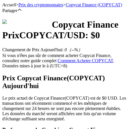
Accueil
>
Prix des cryptomonnaies
>
Copycat Finance
(COPYCAT)
Partager
Copycat Finance
Prix
COPYCAT
/USD: $
0
Contrats à terme
Changement de Prix Aujourd'hui
:
0
（
--
%）
Si vous n'êtes pas sûr de comment acheter Copycat Finance,
consultez notre guide complet
Comment Acheter COPYCAT
.
Données mises à jour le à (UTC+8)
Prix Copycat Finance(COPYCAT)
Aujourd'hui
Futures USDT
Le prix actuel de Copycat Finance(COPYCAT) est de $0 USD. Les
Futures utilisant l'USDT comme garantie
transactions ont récemment commencé et les métriques de
changement sur 24 heures ne sont pas encore pleinement établies.
Les données du marché seront affichées une fois qu'un volume
d'échange suffisant sera enregistré.