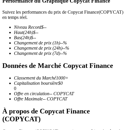
Performance du Graphique Copycat Finance
Suivez les performances du prix de Copycat Finance(COPYCAT)
en temps réel.
Niveau Record
$
--
Futures COIN-M
Haut
(24h)
$
--
Bas
(24h)
$
--
Contrats à terme sur crypto-monnaie
Changement de prix
(1h)
--
%
Changement de prix
(24h)
--
%
Changement de prix
(7d)
--
%
TradFi
Données de Marché Copycat Finance
Produits dérivés sur actions, forex, métaux précieux et matières
premières
Classement du Marché
1000+
Capitalisation boursière
$
0
0
Offre en circulation
--
COPYCAT
Offre Maximale
--
COPYCAT
À propos de Copycat Finance
(COPYCAT)