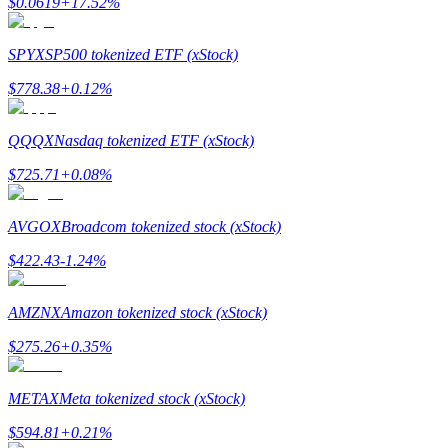
$
0.0619
+
17.52
%
SPYX
SP500 tokenized ETF (xStock)
$
778.38
+
0.12
%
Jalonnement
QQQX
Nasdaq tokenized ETF (xStock)
Des rendements élevés et un accès instantané
$
725.71
+
0.08
%
AVGOX
Broadcom tokenized stock (xStock)
$
422.43
-1.24
%
AMZNX
Amazon tokenized stock (xStock)
Launchpool
$
275.26
+
0.35
%
Staking flexible pour gagner des jetons populaires
METAX
Meta tokenized stock (xStock)
$
594.81
+
0.21
%