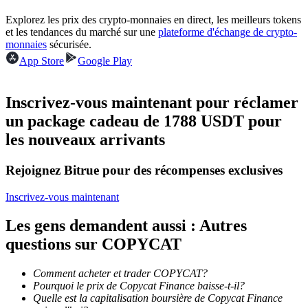
Explorez les prix des crypto-monnaies en direct, les meilleurs tokens
et les tendances du marché sur une
plateforme d'échange de crypto-
Devenez un trader de copie
monnaies
sécurisée.
Profitez du partage des bénéfices et des commissions de copy
App Store
Google Play
trading
Inscrivez-vous maintenant pour réclamer
un package cadeau de 1788 USDT pour
les nouveaux arrivants
Rejoignez Bitrue pour des récompenses exclusives
Inscrivez-vous maintenant
Information
Les gens demandent aussi : Autres
Analyse de mégadonnées, y compris des informations
questions sur COPYCAT
commerciales, etc.
Comment acheter et trader COPYCAT?
Pourquoi le prix de Copycat Finance baisse-t-il?
Quelle est la capitalisation boursière de Copycat Finance