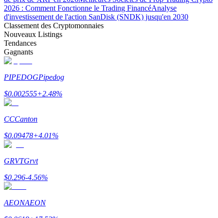
2026 : Comment Fonctionne le Trading Financé
Analyse
d'investissement de l'action SanDisk (SNDK) jusqu'en 2030
Classement des Cryptomonnaies
Nouveaux Listings
Tendances
Gagnants
Gagner
PIPEDOG
Pipedog
$
0.002555
+
2.48
%
CC
Canton
$
0.09478
+
4.01
%
Cochon de puissance
GRVT
Grvt
Gagnez quotidiennement des récompenses compétitives
$
0.296
-4.56
%
AEON
AEON