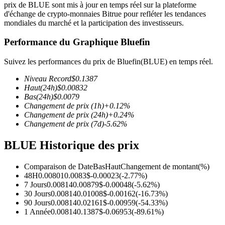
prix de BLUE sont mis à jour en temps réel sur la plateforme
d'échange de crypto-monnaies Bitrue pour refléter les tendances
mondiales du marché et la participation des investisseurs.
Performance du Graphique Bluefin
Futures COIN-M
Suivez les performances du prix de Bluefin(BLUE) en temps réel.
Contrats à terme sur crypto-monnaie
Niveau Record
$
0.1387
Haut
(24h)
$
0.00832
Bas
(24h)
$
0.0079
Changement de prix
(1h)
+
0.12
%
TradFi
Changement de prix
(24h)
+
0.24
%
Changement de prix
(7d)
-5.62
%
Produits dérivés sur actions, forex, métaux précieux et matières
premières
BLUE Historique des prix
Comparaison de Date
Bas
Haut
Changement de montant
(%)
48H
0.00801
0.0083
$
-0.00023
(
-2.77
%)
7 Jours
0.00814
0.00879
$
-0.00048
(
-5.62
%)
30 Jours
0.00814
0.01008
$
-0.00162
(
-16.73
%)
90 Jours
0.00814
0.02161
$
-0.00959
(
-54.33
%)
1 Année
0.00814
0.1387
$
-0.06953
(
-89.61
%)