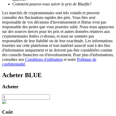
Comment pouvez-vous suivre le prix de Bluefin?
Les marchés de cryptomonnaies sont très volatils et peuvent
connaître des fluctuations rapides des prix. Vous êtes seul
responsable de vos décisions d'investissement et Bitrue n'est pas
responsable des pertes que vous pourriez subir. Nous nous appuyons
sur des sources tierces pour les prix et autres données relatives aux
Blocages BTR
cryptomonnaies listées ci-dessus, et nous ne sommes pas
responsables de leur fiabilité ou de leur exactitude. Les informations
Des investissements exclusifs pour les détenteurs de BTR
fournies sur cette plateforme et tout matériel associé sont à des fins
d'information uniquement et ne doivent pas être considérées comme
des conseils financiers ou d'investissement. Pour plus d'informations,
consultez nos
Conditions d'utilisation
et notre
Politique de
confidentialité
.
Acheter
BLUE
Acheter
Prêts
Service d'emprunt adossé à des cryptomonnaies
Coût