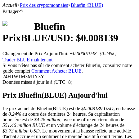
Accueil
>
Prix des cryptomonnaies
>
Bluefin
(BLUE)
Partager
Bluefin
Prix
BLUE
/USD: $
0.008139
Contrats à terme
Changement de Prix Aujourd'hui
:
+0.00001948
（
0.24
%）
Trader BLUE maintenant
Si vous n'êtes pas sûr de comment acheter Bluefin, consultez notre
guide complet
Comment Acheter BLUE
.
24H
1W
1M
3M
1Y
3Y
Données mises à jour le à (UTC+8)
Prix Bluefin(BLUE) Aujourd'hui
Futures USDT
Le prix actuel de Bluefin(BLUE) est de
$0.008139 USD
, en hausse
Futures utilisant l'USDT comme garantie
de
0.24%
au cours des dernières 24 heures. Sa capitalisation
boursière est de
$4.46 million
, avec une offre en circulation de
551.46 million BLUE
et un volume d'échange de 24 heures de
$3.73 million USD
. Le mouvement à la hausse reflète une activité
d'achat accrue et un sentiment de marché positif à court terme. Les