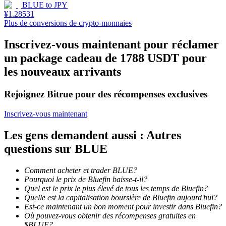
BLUE
to
JPY
¥
1.28531
Plus de conversions de crypto-monnaies
Inscrivez-vous maintenant pour réclamer
Jalonnement
un package cadeau de 1788 USDT pour
les nouveaux arrivants
Des rendements élevés et un accès instantané
Rejoignez Bitrue pour des récompenses exclusives
Inscrivez-vous maintenant
Les gens demandent aussi : Autres
questions sur BLUE
Comment acheter et trader BLUE?
Launchpool
Pourquoi le prix de Bluefin baisse-t-il?
Quel est le prix le plus élevé de tous les temps de Bluefin?
Staking flexible pour gagner des jetons populaires
Quelle est la capitalisation boursière de Bluefin aujourd'hui?
Est-ce maintenant un bon moment pour investir dans Bluefin?
Où pouvez-vous obtenir des récompenses gratuites en
$BLUE?