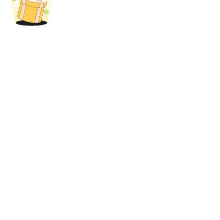
BTC Welcome Rewards
Deposit & Trade BTC to Share 25000 USDT prize pool!
Deposit CASHCAT & Win
Share 500000 CASHCAT prize pool
Exclusive for BitMart Users
Register & Trade to Win 500,000 USDT
Precious Metals Trading Carnival
Trade Gold & Silver · 33,333 USDT Bonus