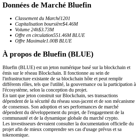
Données de Marché Bluefin
Futures USDC
Futures utilisant l'USDC comme garantie
Classement du Marché
1201
Capitalisation boursière
$
4.46M
Volume 24h
$
3.73M
Offre en circulation
551.46M
BLUE
Offre Maximale
1.00B
BLUE
À propos de Bluefin (BLUE)
Bluefin (BLUE) est un jeton numérique basé sur la blockchain et
émis sur le réseau Blockchain. Il fonctionne au sein de
l'infrastructure existante de sa blockchain hôte et peut remplir
Copie de Trading
différents rôles, tels que l'utilité, la gouvernance ou la participation à
l'écosystème, selon la conception du projet.
Rejoignez les meilleurs traders
En tant que jeton construit sur Blockchain, ses transactions
dépendent de la sécurité du réseau sous-jacent et de son mécanisme
de consensus. Son adoption et ses performances de marché
dépendent du développement du projet, de l'engagement de la
communauté et de la dynamique globale du marché crypto.
Les investisseurs devraient consulter la documentation officielle du
projet afin de mieux comprendre ses cas d'usage prévus et sa
tokenomique.