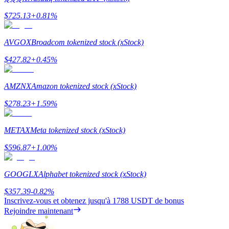
$
725.13
+
0.81
%
AVGOX
Broadcom tokenized stock (xStock)
$
427.82
+
0.45
%
AMZNX
Amazon tokenized stock (xStock)
Parrainage
$
278.23
+
1.59
%
Invitez un ami pour recevoir des récompenses en espèces
BTC Welcome Rewards
METAX
Meta tokenized stock (xStock)
$
596.87
+
1.00
%
GOOGLX
Alphabet tokenized stock (xStock)
$
357.39
-0.82
%
Inscrivez-vous et obtenez jusqu'à
1788 USDT
de bonus
Rejoindre maintenant