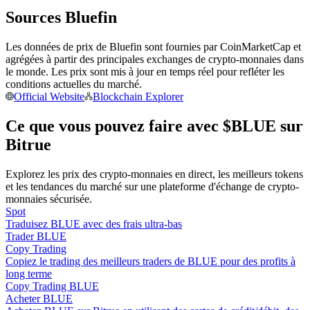
Sources Bluefin
Devenez un trader de copie
Les données de prix de Bluefin sont fournies par CoinMarketCap et
Profitez du partage des bénéfices et des commissions de copy
agrégées à partir des principales exchanges de crypto-monnaies dans
trading
le monde. Les prix sont mis à jour en temps réel pour refléter les
conditions actuelles du marché.
Official Website
Blockchain Explorer
Ce que vous pouvez faire avec $BLUE sur
Bitrue
Explorez les prix des crypto-monnaies en direct, les meilleurs tokens
et les tendances du marché sur une plateforme d'échange de crypto-
monnaies sécurisée.
Spot
Information
Traduisez BLUE avec des frais ultra-bas
Analyse de mégadonnées, y compris des informations
Trader BLUE
commerciales, etc.
Copy Trading
Copiez le trading des meilleurs traders de BLUE pour des profits à
long terme
Copy Trading BLUE
Acheter BLUE