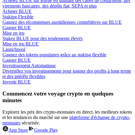
Achetez BLUE sur Bitrue en utilisant des cartes de crédit/débit, des
virements bancaires, des dépôts fiat, SEPA et plus
Acheter BLUE
Staking Flexible
Gagnez des récompenses quotidiennes compétitives sur BLUE
Gagner BLUE
Mise en jeu
Guide
Stakez BLUE pour des rendements élevés
Mise en jeu BLUE
Guide de démarrage des contrats à terme
Launchpool
Gagnez des tokens populaires grâce au staking flexible
Gagner BLUE
Investissement Automatique
Diversifiez vos investissements pour gagner des profits à long terme
et des intérêts flexibles
Investir BLUE
Commencez votre voyage crypto en quelques
minutes
Stratégies de trading
Explorez les prix des crypto-monnaies en direct, les meilleurs tokens
Apprenez à rester rentable
et les tendances du marché sur une
plateforme d'échange de crypto-
monnaies
sécurisée.
App Store
Google Play