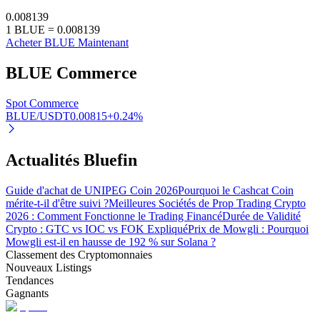
0.008139
1
BLUE
=
0.008139
Acheter BLUE Maintenant
BLUE
Commerce
Spot Commerce
BLUE/USDT
0.00815
+
0.24
%
Investissement automobile
Obtenez des bénéfices à long terme et des intérêts flexibles
Actualités Bluefin
Guide d'achat de UNIPEG Coin 2026
Pourquoi le Cashcat Coin
mérite-t-il d'être suivi ?
Meilleures Sociétés de Prop Trading Crypto
2026 : Comment Fonctionne le Trading Financé
Durée de Validité
Crypto : GTC vs IOC vs FOK Expliqué
Prix de Mowgli : Pourquoi
Mowgli est-il en hausse de 192 % sur Solana ?
Classement des Cryptomonnaies
Nouveaux Listings
Tendances
Apprenez le Staking
Gagnants
Découvrez comment gagner un revenu passif