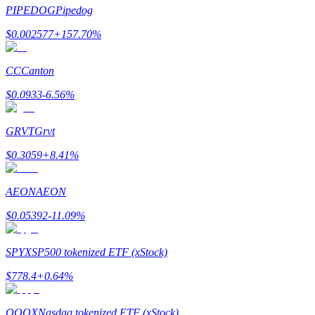
PIPEDOG
Pipedog
Bitrue
AI
$
0.002577
+
157.70
%
CC
Canton
$
0.0933
-6.56
%
GRVT
Grvt
Partenaires Bitrue
$
0.3059
+
8.41
%
AEON
AEON
$
0.05392
-11.09
%
SPYX
SP500 tokenized ETF (xStock)
$
778.4
+
0.64
%
Affiliés Bitrue
Jusqu'à 65 % de commissions !
QQQX
Nasdaq tokenized ETF (xStock)