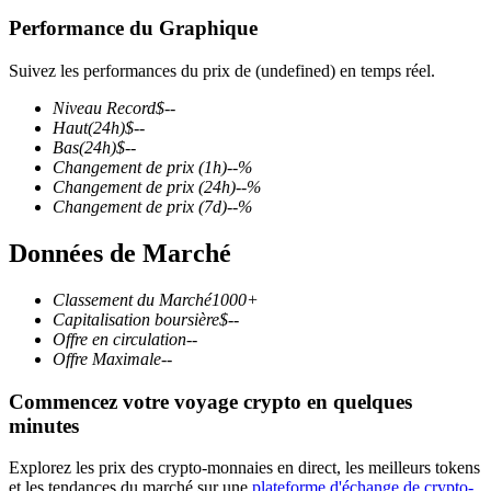
Performance du Graphique
Suivez les performances du prix de (undefined) en temps réel.
Niveau Record
$
--
Futures COIN-M
Haut
(24h)
$
--
Bas
(24h)
$
--
Contrats à terme sur crypto-monnaie
Changement de prix
(1h)
--
%
Changement de prix
(24h)
--
%
Changement de prix
(7d)
--
%
TradFi
Données de Marché
Produits dérivés sur actions, forex, métaux précieux et matières
premières
Classement du Marché
1000+
Capitalisation boursière
$
--
Offre en circulation
--
Offre Maximale
--
Commencez votre voyage crypto en quelques
minutes
Explorez les prix des crypto-monnaies en direct, les meilleurs tokens
et les tendances du marché sur une
plateforme d'échange de crypto-