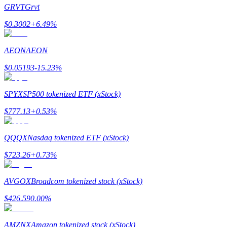
GRVT
Grvt
$
0.3002
+
6.49
%
AEON
AEON
Guide
$
0.05193
-15.23
%
Guide de démarrage des contrats à terme
SPYX
SP500 tokenized ETF (xStock)
$
777.13
+
0.53
%
QQQX
Nasdaq tokenized ETF (xStock)
$
723.26
+
0.73
%
Stratégies de trading
AVGOX
Broadcom tokenized stock (xStock)
Apprenez à rester rentable
$
426.59
0.00
%
AMZNX
Amazon tokenized stock (xStock)