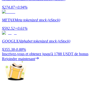
$
274.87
+
0.94
%
METAX
Meta tokenized stock (xStock)
Gagner
$
592.52
+
0.61
%
GOOGLX
Alphabet tokenized stock (xStock)
$
355.38
-0.88
%
Inscrivez-vous et obtenez jusqu'à
1788 USDT
de bonus
Rejoindre maintenant
Cochon de puissance
Gagnez quotidiennement des récompenses compétitives