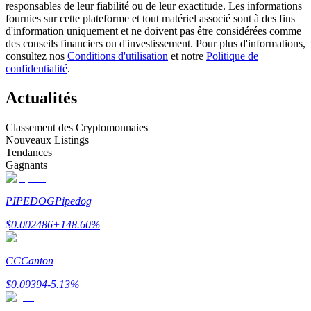
responsables de leur fiabilité ou de leur exactitude. Les informations
fournies sur cette plateforme et tout matériel associé sont à des fins
d'information uniquement et ne doivent pas être considérées comme
Devenez un trader de copie
des conseils financiers ou d'investissement. Pour plus d'informations,
consultez nos
Conditions d'utilisation
et notre
Politique de
Profitez du partage des bénéfices et des commissions de copy
confidentialité
.
trading
Actualités
Classement des Cryptomonnaies
Nouveaux Listings
Tendances
Gagnants
PIPEDOG
Pipedog
Information
$
0.002486
+
148.60
%
Analyse de mégadonnées, y compris des informations
commerciales, etc.
CC
Canton
$
0.09394
-5.13
%