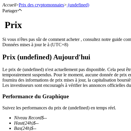
Accueil
>
Prix des cryptomonnaies
>
(undefined)
Partager
Prix
Contrats à terme
Si vous n'êtes pas sûr de comment acheter , consultez notre guide co
Données mises à jour le à (UTC+8)
Prix (undefined) Aujourd'hui
Le prix de (undefined) n'est actuellement pas disponible. Cela peut êtr
temporairement suspendus. Pour le moment, aucune donnée de prix en te
fournira des informations de prix mises à jour, la capitalisation boursièr
Les investisseurs sont encouragés à vérifier les annonces officielles du
Futures USDT
Performance du Graphique
Futures utilisant l'USDT comme garantie
Suivez les performances du prix de (undefined) en temps réel.
Niveau Record
$
--
Haut
(24h)
$
--
Bas
(24h)
$
--