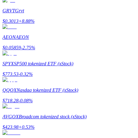
Devenez un trader de copie
GRVT
Grvt
Profitez du partage des bénéfices et des commissions de copy t
$
0.3013
+
8.88
%
AEON
AEON
$
0.05859
-2.75
%
SPYX
SP500 tokenized ETF (xStock)
$
773.53
-0.32
%
Information
Analyse de mégadonnées, y compris des informations commercia
QQQX
Nasdaq tokenized ETF (xStock)
$
718.28
-0.08
%
AVGOX
Broadcom tokenized stock (xStock)
$
423.98
+
0.53
%