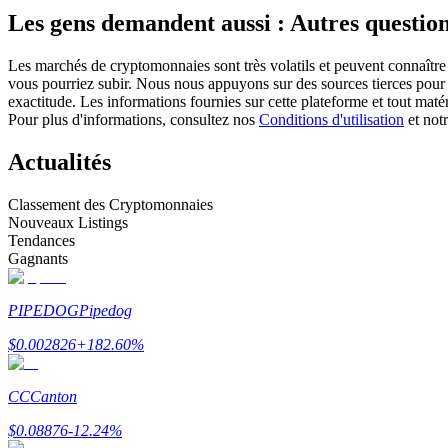
Les gens demandent aussi : Autres question
Futures utilisant l'USDC comme garantie
Les marchés de cryptomonnaies sont très volatils et peuvent connaître 
vous pourriez subir. Nous nous appuyons sur des sources tierces pour l
exactitude. Les informations fournies sur cette plateforme et tout mat
Pour plus d'informations, consultez nos
Conditions d'utilisation
et not
Actualités
Classement des Cryptomonnaies
Nouveaux Listings
Copie de Trading
Tendances
Gagnants
Rejoignez les meilleurs traders
PIPEDOG
Pipedog
$
0.002826
+
182.60
%
CC
Canton
$
0.08876
-12.24
%