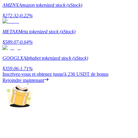
AMZNX
Amazon tokenized stock (xStock)
Guide
$
272.32
-0.22
%
Guide de démarrage des contrats à terme
METAX
Meta tokenized stock (xStock)
$
589.07
-0.64
%
GOOGLX
Alphabet tokenized stock (xStock)
$
359.06
-1.71
%
Inscrivez-vous et obtenez jusqu'à
236 USDT
de bonus
Rejoindre maintenant
Stratégies de trading
Apprenez à rester rentable