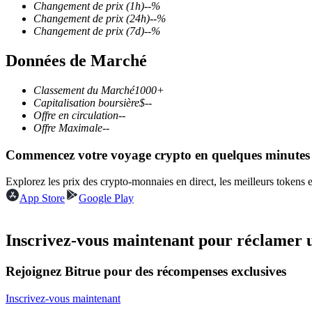
Changement de prix
(1h)
--
%
Changement de prix
(24h)
--
%
Changement de prix
(7d)
--
%
Données de Marché
Futures COIN-M
Contrats à terme sur crypto-monnaie
Classement du Marché
1000+
Capitalisation boursière
$
--
Offre en circulation
--
Offre Maximale
--
TradFi
Commencez votre voyage crypto en quelques minutes
Produits dérivés sur actions, forex, métaux précieux et matières
Explorez les prix des crypto-monnaies en direct, les meilleurs tokens
App Store
Google Play
Inscrivez-vous maintenant pour réclamer 
Rejoignez Bitrue pour des récompenses exclusives
Inscrivez-vous maintenant
Futures USDC