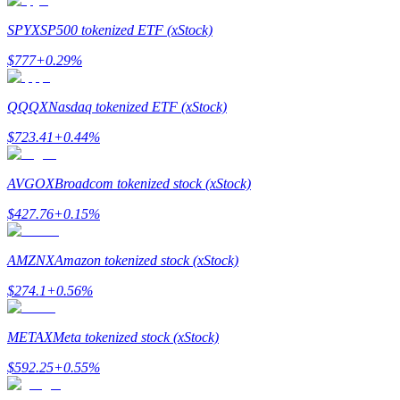
SPYX
SP500 tokenized ETF (xStock)
$
777
+
0.29
%
Jalonnement
QQQX
Nasdaq tokenized ETF (xStock)
Des rendements élevés et un accès instantané
$
723.41
+
0.44
%
AVGOX
Broadcom tokenized stock (xStock)
$
427.76
+
0.15
%
AMZNX
Amazon tokenized stock (xStock)
$
274.1
+
0.56
%
Launchpool
METAX
Meta tokenized stock (xStock)
Staking flexible pour gagner des jetons populaires
$
592.25
+
0.55
%