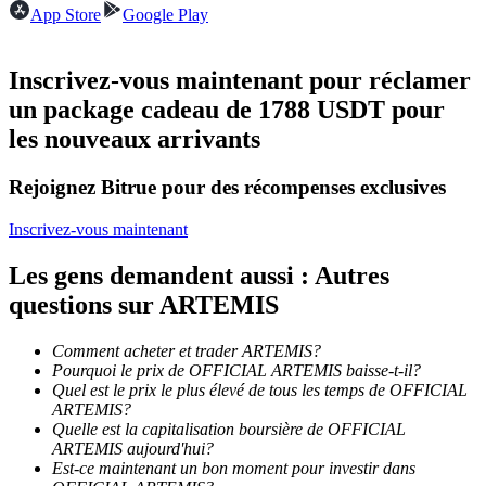
App Store
Google Play
Devenez un trader de copie
Inscrivez-vous maintenant pour réclamer
Profitez du partage des bénéfices et des commissions de copy
un package cadeau de 1788 USDT pour
trading
les nouveaux arrivants
Rejoignez Bitrue pour des récompenses exclusives
Inscrivez-vous maintenant
Les gens demandent aussi : Autres
questions sur ARTEMIS
Information
Comment acheter et trader ARTEMIS?
Pourquoi le prix de OFFICIAL ARTEMIS baisse-t-il?
Analyse de mégadonnées, y compris des informations
Quel est le prix le plus élevé de tous les temps de OFFICIAL
commerciales, etc.
ARTEMIS?
Quelle est la capitalisation boursière de OFFICIAL
ARTEMIS aujourd'hui?
Est-ce maintenant un bon moment pour investir dans