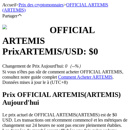
Accueil
>
Prix des cryptomonnaies
>
OFFICIAL ARTEMIS
(ARTEMIS)
Partager
OFFICIAL
Contrats à terme
ARTEMIS
Prix
ARTEMIS
/USD: $
0
Changement de Prix Aujourd'hui
:
0
（
--
%）
Si vous n'êtes pas sûr de comment acheter OFFICIAL ARTEMIS,
consultez notre guide complet
Comment Acheter ARTEMIS
.
Données mises à jour le à (UTC+8)
Futures USDT
Prix OFFICIAL ARTEMIS(ARTEMIS)
Aujourd'hui
Futures utilisant l'USDT comme garantie
Le prix actuel de OFFICIAL ARTEMIS(ARTEMIS) est de $0
USD. Les transactions ont récemment commencé et les métriques de
changement sur 24 heures ne sont pas encore pleinement établies.