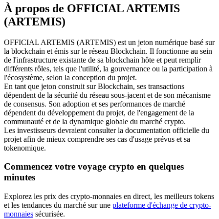
À propos de OFFICIAL ARTEMIS
Futures USDC
(ARTEMIS)
Futures utilisant l'USDC comme garantie
OFFICIAL ARTEMIS (ARTEMIS) est un jeton numérique basé sur
la blockchain et émis sur le réseau Blockchain. Il fonctionne au sein
de l'infrastructure existante de sa blockchain hôte et peut remplir
différents rôles, tels que l'utilité, la gouvernance ou la participation à
l'écosystème, selon la conception du projet.
En tant que jeton construit sur Blockchain, ses transactions
dépendent de la sécurité du réseau sous-jacent et de son mécanisme
de consensus. Son adoption et ses performances de marché
dépendent du développement du projet, de l'engagement de la
communauté et de la dynamique globale du marché crypto.
Copie de Trading
Les investisseurs devraient consulter la documentation officielle du
projet afin de mieux comprendre ses cas d'usage prévus et sa
Rejoignez les meilleurs traders
tokenomique.
Commencez votre voyage crypto en quelques
minutes
Explorez les prix des crypto-monnaies en direct, les meilleurs tokens
et les tendances du marché sur une
plateforme d'échange de crypto-
monnaies
sécurisée.