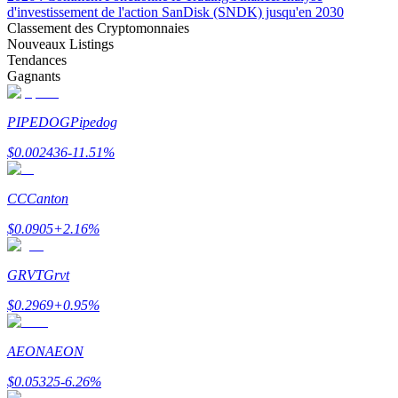
d'investissement de l'action SanDisk (SNDK) jusqu'en 2030
Classement des Cryptomonnaies
Nouveaux Listings
Tendances
Gagnants
Gagner
PIPEDOG
Pipedog
$
0.002436
-11.51
%
CC
Canton
$
0.0905
+
2.16
%
GRVT
Grvt
Cochon de puissance
$
0.2969
+
0.95
%
Gagnez quotidiennement des récompenses compétitives
AEON
AEON
$
0.05325
-6.26
%