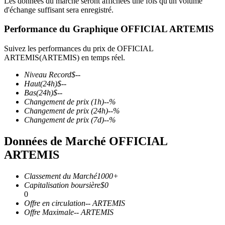
Les données du marché seront affichées une fois qu'un volume
d'échange suffisant sera enregistré.
Performance du Graphique OFFICIAL ARTEMIS
Suivez les performances du prix de OFFICIAL
Futures COIN-M
ARTEMIS(ARTEMIS) en temps réel.
Contrats à terme sur crypto-monnaie
Niveau Record
$
--
Haut
(24h)
$
--
Bas
(24h)
$
--
Changement de prix
(1h)
--
%
TradFi
Changement de prix
(24h)
--
%
Changement de prix
(7d)
--
%
Produits dérivés sur actions, forex, métaux précieux et matières
premières
Données de Marché OFFICIAL
ARTEMIS
Classement du Marché
1000+
Capitalisation boursière
$
0
0
Offre en circulation
--
ARTEMIS
Offre Maximale
--
ARTEMIS