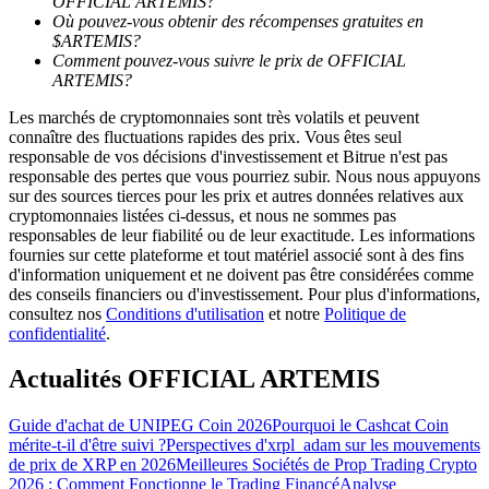
OFFICIAL ARTEMIS?
Où pouvez-vous obtenir des récompenses gratuites en
$ARTEMIS?
Comment pouvez-vous suivre le prix de OFFICIAL
ARTEMIS?
Les marchés de cryptomonnaies sont très volatils et peuvent
Guide
connaître des fluctuations rapides des prix. Vous êtes seul
responsable de vos décisions d'investissement et Bitrue n'est pas
Guide de démarrage des contrats à terme
responsable des pertes que vous pourriez subir. Nous nous appuyons
sur des sources tierces pour les prix et autres données relatives aux
cryptomonnaies listées ci-dessus, et nous ne sommes pas
responsables de leur fiabilité ou de leur exactitude. Les informations
fournies sur cette plateforme et tout matériel associé sont à des fins
d'information uniquement et ne doivent pas être considérées comme
des conseils financiers ou d'investissement. Pour plus d'informations,
consultez nos
Conditions d'utilisation
et notre
Politique de
confidentialité
.
Actualités OFFICIAL ARTEMIS
Stratégies de trading
Apprenez à rester rentable
Guide d'achat de UNIPEG Coin 2026
Pourquoi le Cashcat Coin
mérite-t-il d'être suivi ?
Perspectives d'xrpl_adam sur les mouvements
de prix de XRP en 2026
Meilleures Sociétés de Prop Trading Crypto
2026 : Comment Fonctionne le Trading Financé
Analyse