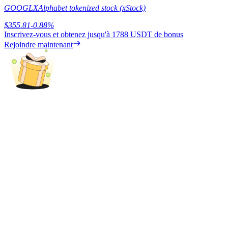
GOOGLX
Alphabet tokenized stock (xStock)
$
355.81
-0.88
%
Inscrivez-vous et obtenez jusqu'à
1788 USDT
de bonus
Rejoindre maintenant
Blocages BTR
Des investissements exclusifs pour les détenteurs de BTR
Prêts
Service d'emprunt adossé à des cryptomonnaies