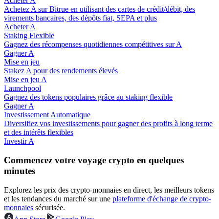
Acheter A
Achetez A sur Bitrue en utilisant des cartes de crédit/débit, des
virements bancaires, des dépôts fiat, SEPA et plus
Acheter A
Staking Flexible
Gagnez des récompenses quotidiennes compétitives sur A
Gagner A
Guide
Mise en jeu
Stakez A pour des rendements élevés
Guide de démarrage des contrats à terme
Mise en jeu A
Launchpool
Gagnez des tokens populaires grâce au staking flexible
Gagner A
Investissement Automatique
Diversifiez vos investissements pour gagner des profits à long terme
et des intérêts flexibles
Investir A
Commencez votre voyage crypto en quelques
minutes
Stratégies de trading
Apprenez à rester rentable
Explorez les prix des crypto-monnaies en direct, les meilleurs tokens
et les tendances du marché sur une
plateforme d'échange de crypto-
monnaies
sécurisée.