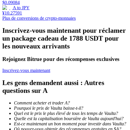
$
0.09084
A
to
JPY
¥
10.27591
Plus de conversions de crypto-monnaies
Inscrivez-vous maintenant pour réclamer
Jalonnement
un package cadeau de 1788 USDT pour
Des rendements élevés et un accès instantané
les nouveaux arrivants
Rejoignez Bitrue pour des récompenses exclusives
Inscrivez-vous maintenant
Les gens demandent aussi : Autres
questions sur A
Launchpool
Comment acheter et trader A?
Pourquoi le prix de Vaulta baisse-t-il?
Staking flexible pour gagner des jetons populaires
Quel est le prix le plus élevé de tous les temps de Vaulta?
Quelle est la capitalisation boursière de Vaulta aujourd'hui?
Est-ce maintenant un bon moment pour investir dans Vaulta?
Où pouvez-vous obtenir des récompenses gratuites en $A?