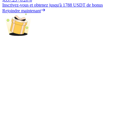
Inscrivez-vous et obtenez jusqu'à
1788 USDT
de bonus
Rejoindre maintenant
BTC Welcome Rewards
Deposit & Trade BTC to Share 25000 USDT prize pool!
Deposit CASHCAT & Win
Share 500000 CASHCAT prize pool
Exclusive for BitMart Users
Register & Trade to Win 500,000 USDT
Precious Metals Trading Carnival
Trade Gold & Silver · 33,333 USDT Bonus