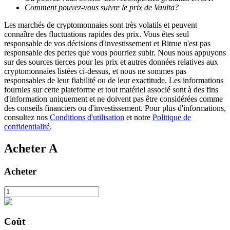
Comment pouvez-vous suivre le prix de Vaulta?
Les marchés de cryptomonnaies sont très volatils et peuvent
connaître des fluctuations rapides des prix. Vous êtes seul
responsable de vos décisions d'investissement et Bitrue n'est pas
responsable des pertes que vous pourriez subir. Nous nous appuyons
sur des sources tierces pour les prix et autres données relatives aux
Blocages BTR
cryptomonnaies listées ci-dessus, et nous ne sommes pas
responsables de leur fiabilité ou de leur exactitude. Les informations
Des investissements exclusifs pour les détenteurs de BTR
fournies sur cette plateforme et tout matériel associé sont à des fins
d'information uniquement et ne doivent pas être considérées comme
des conseils financiers ou d'investissement. Pour plus d'informations,
consultez nos
Conditions d'utilisation
et notre
Politique de
confidentialité
.
Acheter
A
Acheter
Prêts
Service d'emprunt adossé à des cryptomonnaies
Coût