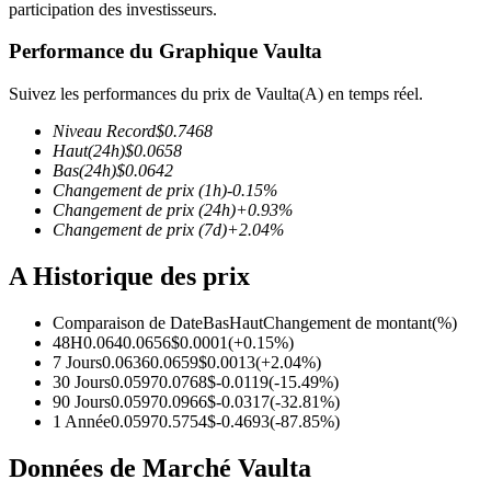
participation des investisseurs.
Performance du Graphique Vaulta
Suivez les performances du prix de Vaulta(A) en temps réel.
Futures COIN-M
Niveau Record
$
0.7468
Haut
(24h)
$
0.0658
Contrats à terme sur crypto-monnaie
Bas
(24h)
$
0.0642
Changement de prix
(1h)
-0.15
%
Changement de prix
(24h)
+
0.93
%
Changement de prix
(7d)
+
2.04
%
TradFi
A Historique des prix
Produits dérivés sur actions, forex, métaux précieux et matières
premières
Comparaison de Date
Bas
Haut
Changement de montant
(%)
48H
0.064
0.0656
$
0.0001
(
+
0.15
%)
7 Jours
0.0636
0.0659
$
0.0013
(
+
2.04
%)
30 Jours
0.0597
0.0768
$
-0.0119
(
-15.49
%)
90 Jours
0.0597
0.0966
$
-0.0317
(
-32.81
%)
1 Année
0.0597
0.5754
$
-0.4693
(
-87.85
%)
Données de Marché Vaulta