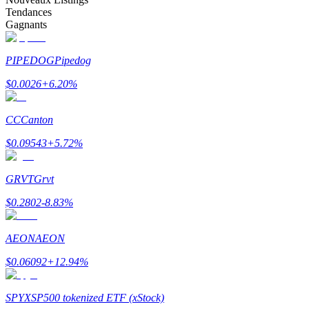
Tendances
Bitrue
AI
Gagnants
PIPEDOG
Pipedog
$
0.0026
+
6.20
%
CC
Canton
Partenaires Bitrue
$
0.09543
+
5.72
%
GRVT
Grvt
$
0.2802
-8.83
%
AEON
AEON
$
0.06092
+
12.94
%
Affiliés Bitrue
Jusqu'à 65 % de commissions !
SPYX
SP500 tokenized ETF (xStock)