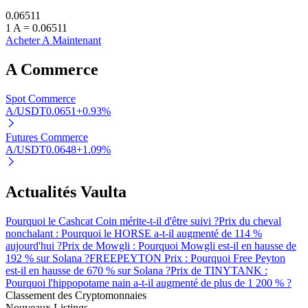
0.06511
1
A
=
0.06511
Acheter A Maintenant
A
Commerce
Spot Commerce
A/USDT
0.0651
+
0.93
%
Investissement automobile
Obtenez des bénéfices à long terme et des intérêts flexibles
Futures Commerce
A/USDT
0.0648
+
1.09
%
Actualités Vaulta
Pourquoi le Cashcat Coin mérite-t-il d'être suivi ?
Prix du cheval
nonchalant : Pourquoi le HORSE a-t-il augmenté de 114 %
aujourd'hui ?
Prix de Mowgli : Pourquoi Mowgli est-il en hausse de
192 % sur Solana ?
FREEPEYTON Prix : Pourquoi Free Peyton
est-il en hausse de 670 % sur Solana ?
Prix de TINYTANK :
Apprenez le Staking
Pourquoi l'hippopotame nain a-t-il augmenté de plus de 1 200 % ?
Classement des Cryptomonnaies
Découvrez comment gagner un revenu passif
Nouveaux Listings