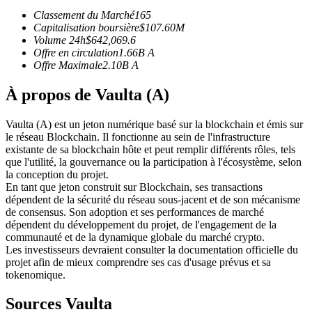
Classement du Marché
165
Futures USDC
Capitalisation boursière
$
107.60M
Volume 24h
$
642,069.6
Futures utilisant l'USDC comme garantie
Offre en circulation
1.66B
A
Offre Maximale
2.10B
A
À propos de Vaulta (A)
Vaulta (A) est un jeton numérique basé sur la blockchain et émis sur
le réseau Blockchain. Il fonctionne au sein de l'infrastructure
existante de sa blockchain hôte et peut remplir différents rôles, tels
que l'utilité, la gouvernance ou la participation à l'écosystème, selon
la conception du projet.
Copie de Trading
En tant que jeton construit sur Blockchain, ses transactions
dépendent de la sécurité du réseau sous-jacent et de son mécanisme
Rejoignez les meilleurs traders
de consensus. Son adoption et ses performances de marché
dépendent du développement du projet, de l'engagement de la
communauté et de la dynamique globale du marché crypto.
Les investisseurs devraient consulter la documentation officielle du
projet afin de mieux comprendre ses cas d'usage prévus et sa
tokenomique.
Sources Vaulta