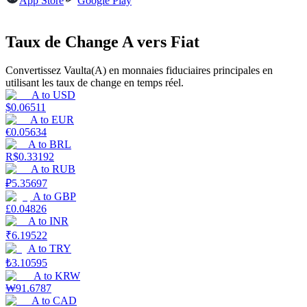
App Store
Google Play
Taux de Change A vers Fiat
Convertissez Vaulta(A) en monnaies fiduciaires principales en
Gagner
utilisant les taux de change en temps réel.
A
to
USD
$
0.06511
A
to
EUR
€
0.05634
A
to
BRL
R$
0.33192
A
to
RUB
₽
5.35697
A
to
GBP
£
0.04826
Cochon de puissance
A
to
INR
₹
6.19522
Gagnez quotidiennement des récompenses compétitives
A
to
TRY
₺
3.10595
A
to
KRW
₩
91.6787
A
to
CAD