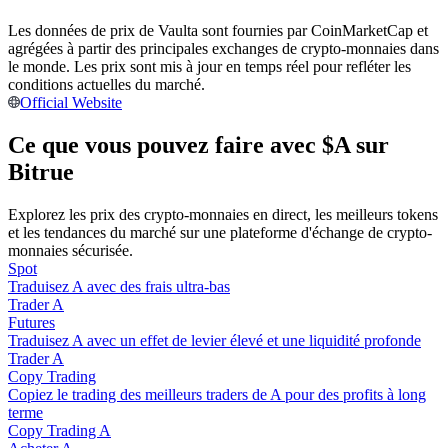
Les données de prix de Vaulta sont fournies par CoinMarketCap et
agrégées à partir des principales exchanges de crypto-monnaies dans
Devenez un trader de copie
le monde. Les prix sont mis à jour en temps réel pour refléter les
conditions actuelles du marché.
Profitez du partage des bénéfices et des commissions de copy
Official Website
trading
Ce que vous pouvez faire avec $A sur
Bitrue
Explorez les prix des crypto-monnaies en direct, les meilleurs tokens
et les tendances du marché sur une plateforme d'échange de crypto-
monnaies sécurisée.
Spot
Traduisez A avec des frais ultra-bas
Trader A
Information
Futures
Traduisez A avec un effet de levier élevé et une liquidité profonde
Analyse de mégadonnées, y compris des informations
Trader A
commerciales, etc.
Copy Trading
Copiez le trading des meilleurs traders de A pour des profits à long
terme
Copy Trading A