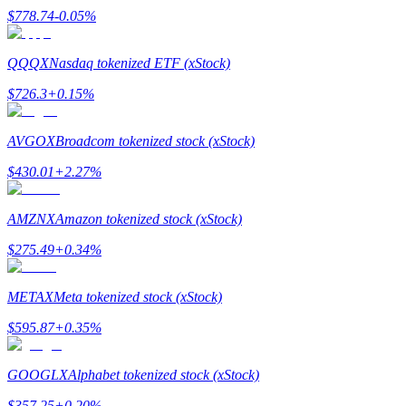
$
778.74
-0.05
%
QQQX
Nasdaq tokenized ETF (xStock)
$
726.3
+
0.15
%
AVGOX
Broadcom tokenized stock (xStock)
Parrainage
$
430.01
+
2.27
%
Invitez un ami pour recevoir des récompenses en espèces
AMZNX
Amazon tokenized stock (xStock)
BTC Welcome Rewards
$
275.49
+
0.34
%
METAX
Meta tokenized stock (xStock)
$
595.87
+
0.35
%
GOOGLX
Alphabet tokenized stock (xStock)
$
357.25
+
0.20
%