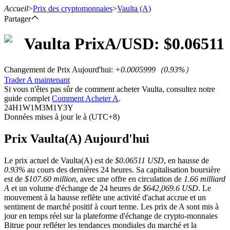
Accueil
>
Prix des cryptomonnaies
>
Vaulta
(A)
Partager
Vaulta
Prix
A
/USD: $
0.06511
Contrats à terme
Changement de Prix Aujourd'hui
:
+0.0005999
（
0.93
%）
Trader A maintenant
Si vous n'êtes pas sûr de comment acheter Vaulta, consultez notre
guide complet
Comment Acheter A
.
24H
1W
1M
3M
1Y
3Y
Données mises à jour le à (UTC+8)
Prix Vaulta(A) Aujourd'hui
Le prix actuel de Vaulta(A) est de
$0.06511 USD
, en hausse de
Futures USDT
0.93%
au cours des dernières 24 heures. Sa capitalisation boursière
est de
$107.60 million
, avec une offre en circulation de
1.66 milliard
Futures utilisant l'USDT comme garantie
A
et un volume d'échange de 24 heures de
$642,069.6 USD
. Le
mouvement à la hausse reflète une activité d'achat accrue et un
sentiment de marché positif à court terme. Les prix de A sont mis à
jour en temps réel sur la plateforme d'échange de crypto-monnaies
Bitrue pour refléter les tendances mondiales du marché et la