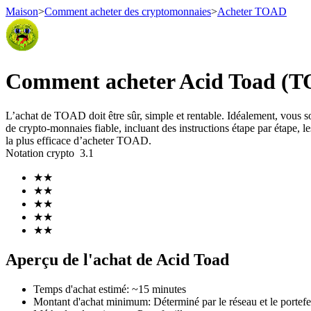
Maison
>
Comment acheter des cryptomonnaies
>
Acheter TOAD
Contrats à terme
Comment acheter Acid Toad (TO
L’achat de TOAD doit être sûr, simple et rentable. Idéalement, vous
de crypto-monnaies fiable, incluant des instructions étape par étape, les
la plus efficace d’acheter TOAD.
Notation crypto
3.1
★
★
★
★
★
★
Futures USDT
★
★
★
★
Futures utilisant l'USDT comme garantie
Aperçu de l'achat de Acid Toad
Temps d'achat estimé
:
~15 minutes
Montant d'achat minimum
:
Déterminé par le réseau et le portefe