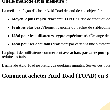
Quelle méthode est la meilleure ?
Futures utilisant l'USDC comme garantie
La meilleure façon d'acheter Acid Toad dépend de vos objectifs :
Moyen le plus rapide d'acheter TOAD:
Carte de crédit ou de
Frais les plus bas :
Virement bancaire ou trading de stablecoins
Idéal pour les utilisateurs crypto expérimentés :
Échange de 
Idéal pour les débutants :
Paiement par carte via une platefor
La plupart des utilisateurs commencent avec
achats par carte pour 
Copie de Trading
réduire les frais.
Rejoignez les meilleurs traders
L'achat de Acid Toad ne prend que quelques minutes. Suivez ces troi
Comment acheter Acid Toad (TOAD) en 3 