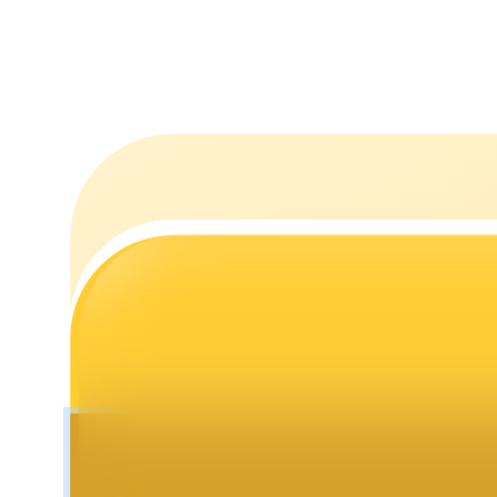
Jalonnement
Des rendements élevés et un accès instantané
Launchpool
Staking flexible pour gagner des jetons populaires