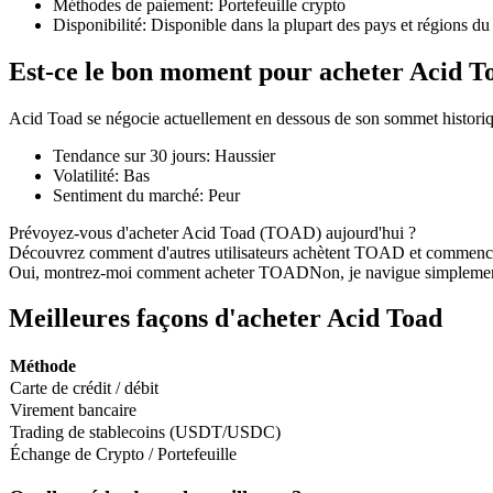
Méthodes de paiement
:
Portefeuille crypto
Disponibilité
:
Disponible dans la plupart des pays et régions d
Est-ce le bon moment pour acheter Acid T
Futures COIN-M
Acid Toad se négocie actuellement en dessous de son sommet historiq
Contrats à terme sur crypto-monnaie
Tendance sur 30 jours
:
Haussier
Volatilité
:
Bas
Sentiment du marché
:
Peur
TradFi
Prévoyez-vous d'acheter Acid Toad (TOAD) aujourd'hui ?
Découvrez comment d'autres utilisateurs achètent TOAD et commenc
Produits dérivés sur actions, forex, métaux précieux et matières
Oui, montrez-moi comment acheter TOAD
Non, je navigue simpleme
Meilleures façons d'acheter Acid Toad
Méthode
Carte de crédit / débit
Virement bancaire
Trading de stablecoins (USDT/USDC)
Échange de Crypto / Portefeuille
Futures USDC