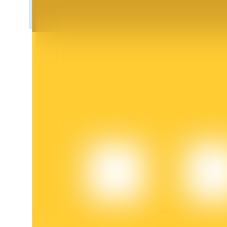
Blocages BTR
Des investissements exclusifs pour les détenteurs de BTR
Prêts
Service d'emprunt adossé à des cryptomonnaies