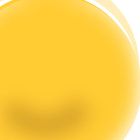
rading
les, etc.