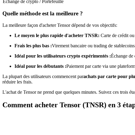
Échange de crypto / Portefeuille
Futures utilisant l'USDC comme garantie
Quelle méthode est la meilleure ?
La meilleure façon d'acheter Tensor dépend de vos objectifs:
Le moyen le plus rapide d'acheter TNSR:
Carte de crédit ou
Frais les plus bas :
Virement bancaire ou trading de stablecoins
Idéal pour les utilisateurs crypto expérimentés :
Échange de 
Idéal pour les débutants :
Paiement par carte via une platefor
Copie de Trading
La plupart des utilisateurs commencent par
achats par carte pour pl
Rejoignez les meilleurs traders
réduire les frais.
L'achat de Tensor ne prend que quelques minutes. Suivez ces trois é
Comment acheter Tensor (TNSR) en 3 éta