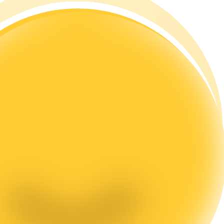
rading
les, etc.