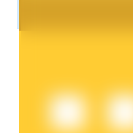
Blocages BTR
Des investissements exclusifs pour les détenteurs de BTR
Prêts
Service d'emprunt adossé à des cryptomonnaies