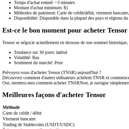
Temps d'achat estimé
:
~3 minutes
Montant d'achat minimum
:
$1
Méthodes de paiement
:
Carte de crédit/débit, virement bancaire
Disponibilité
:
Disponible dans la plupart des pays et régions d
Futures COIN-M
Est-ce le bon moment pour acheter Tensor
Contrats à terme sur crypto-monnaie
Tensor se négocie actuellement en dessous de son sommet historique,
Tendance sur 30 jours
:
latéral
TradFi
Volatilité
:
Bas
Sentiment du marché
:
Peur
Produits dérivés sur actions, forex, métaux précieux et matières
Prévoyez-vous d'acheter Tensor (TNSR) aujourd'hui ?
Découvrez comment d'autres utilisateurs achètent TNSR et commence
Oui, montrez-moi comment acheter TNSR
Non, je navigue simplemen
Meilleures façons d'acheter Tensor
Méthode
Carte de crédit / débit
Virement bancaire
Trading de Stablecoins (USDT/USDC)
Futures USDC