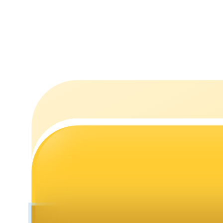
Jalonnement
Des rendements élevés et un accès instantané
Launchpool
Staking flexible pour gagner des jetons populaires