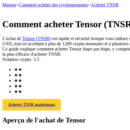
Maison
>
Comment acheter des cryptomonnaies
>
Acheter TNSR
Comment acheter Tensor (TNSR) 
Contrats à terme
L'achat de
Tensor (TNSR)
est rapide et sécurisé lorsque vous utilis
USD, tout en accédant à plus de 1200 crypto-monnaies et à plusieurs
Ce guide explique comment acheter Tensor étape par étape, y compris le
la plus efficace d'acheter TNSR.
Notation crypto
3.5
★
★
★
★
★
★
★
★
Futures USDT
★
★
Futures utilisant l'USDT comme garantie
Acheter TNSR maintenant
Aperçu de l'achat de Tensor