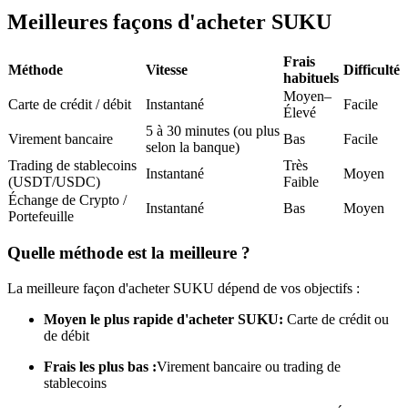
Meilleures façons d'acheter SUKU
Futures USDC
Futures utilisant l'USDC comme garantie
Frais
Méthode
Vitesse
Difficulté
habituels
Moyen–
Carte de crédit / débit
Instantané
Facile
Élevé
5 à 30 minutes (ou plus
Virement bancaire
Bas
Facile
selon la banque)
Trading de stablecoins
Très
Instantané
Moyen
(USDT/USDC)
Faible
Échange de Crypto /
Instantané
Bas
Moyen
Portefeuille
Copie de Trading
Quelle méthode est la meilleure ?
Rejoignez les meilleurs traders
La meilleure façon d'acheter SUKU dépend de vos objectifs :
Moyen le plus rapide d'acheter SUKU:
Carte de crédit ou
de débit
Frais les plus bas :
Virement bancaire ou trading de
stablecoins