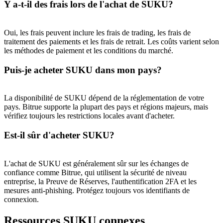
Y a-t-il des frais lors de l'achat de SUKU?
Oui, les frais peuvent inclure les frais de trading, les frais de
USDT New User Exclusive 10% APR
traitement des paiements et les frais de retrait. Les coûts varient selon
les méthodes de paiement et les conditions du marché.
USDT Flexible Staking | Daily Rewards
Puis-je acheter SUKU dans mon pays?
La disponibilité de SUKU dépend de la réglementation de votre
BTC New User Exclusive: 6.5% APR
pays. Bitrue supporte la plupart des pays et régions majeurs, mais
BTC Flexible Staking | Daily Rewards
vérifiez toujours les restrictions locales avant d'acheter.
Est-il sûr d'acheter SUKU?
L'achat de SUKU est généralement sûr sur les échanges de
confiance comme Bitrue, qui utilisent la sécurité de niveau
entreprise, la Preuve de Réserves, l'authentification 2FA et les
mesures anti-phishing. Protégez toujours vos identifiants de
connexion.
Plus d'événements
Ressources SUKU connexes