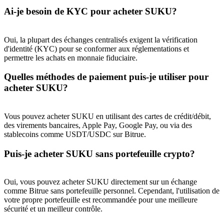
Ai-je besoin de KYC pour acheter SUKU?
BTC Welcome Rewards
Oui, la plupart des échanges centralisés exigent la vérification
Deposit & Trade BTC to Share 25000 USDT prize pool!
d'identité (KYC) pour se conformer aux réglementations et
permettre les achats en monnaie fiduciaire.
Quelles méthodes de paiement puis-je utiliser pour
Deposit CASHCAT & Win
acheter SUKU?
Share 500000 CASHCAT prize pool
Vous pouvez acheter SUKU en utilisant des cartes de crédit/débit,
des virements bancaires, Apple Pay, Google Pay, ou via des
stablecoins comme USDT/USDC sur Bitrue.
Exclusive for BitMart Users
Puis-je acheter SUKU sans portefeuille crypto?
Register & Trade to Win 500,000 USDT
Oui, vous pouvez acheter SUKU directement sur un échange
comme Bitrue sans portefeuille personnel. Cependant, l'utilisation de
votre propre portefeuille est recommandée pour une meilleure
Precious Metals Trading Carnival
sécurité et un meilleur contrôle.
Trade Gold & Silver · 33,333 USDT Bonus