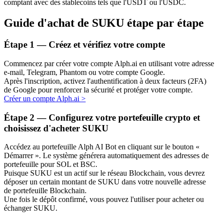
comptant avec des stablecoins tels que l'USDT ou l'USDC.
Guide d'achat de SUKU étape par étape
Étape
1 —
Créez et vérifiez votre compte
Commencez par créer votre compte Alph.ai en utilisant votre adresse
e-mail, Telegram, Phantom ou votre compte Google.
Investissement automobile
Après l'inscription, activez l'authentification à deux facteurs (2FA)
de Google pour renforcer la sécurité et protéger votre compte.
Obtenez des bénéfices à long terme et des intérêts flexibles
Créer un compte Alph.ai
>
Étape
2 —
Configurez votre portefeuille crypto et
choisissez d'acheter SUKU
Accédez au portefeuille Alph AI Bot en cliquant sur le bouton «
Démarrer ». Le système générera automatiquement des adresses de
portefeuille pour SOL et BSC.
Puisque SUKU est un actif sur le réseau Blockchain, vous devrez
déposer un certain montant de SUKU dans votre nouvelle adresse
de portefeuille Blockchain.
Apprenez le Staking
Une fois le dépôt confirmé, vous pouvez l'utiliser pour acheter ou
échanger SUKU.
Découvrez comment gagner un revenu passif