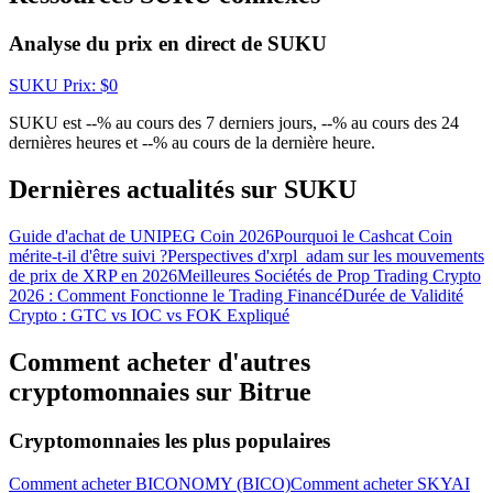
Gagnez des prix et des récompenses exclusives
Analyse du prix en direct de SUKU
Se connecter
S'inscrire
SUKU
Prix
: $
0
SUKU est --% au cours des 7 derniers jours, --% au cours des 24
dernières heures et --% au cours de la dernière heure.
Dernières actualités sur SUKU
Guide d'achat de UNIPEG Coin 2026
Pourquoi le Cashcat Coin
mérite-t-il d'être suivi ?
Perspectives d'xrpl_adam sur les mouvements
Se connecter
S'inscrire
de prix de XRP en 2026
Meilleures Sociétés de Prop Trading Crypto
2026 : Comment Fonctionne le Trading Financé
Durée de Validité
Crypto : GTC vs IOC vs FOK Expliqué
Comment acheter d'autres
cryptomonnaies sur Bitrue
Cryptomonnaies les plus populaires
Centre de
Comment acheter BICONOMY (BICO)
Comment acheter SKYAI
récompenses