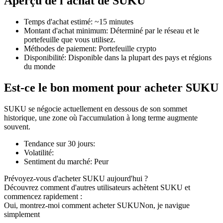
Aperçu de l'achat de SUKU
Temps d'achat estimé
:
~15 minutes
Montant d'achat minimum
:
Déterminé par le réseau et le
portefeuille que vous utilisez.
Méthodes de paiement
:
Portefeuille crypto
Futures COIN-M
Disponibilité
:
Disponible dans la plupart des pays et régions
du monde
Contrats à terme sur crypto-monnaie
Est-ce le bon moment pour acheter SUKU
TradFi
SUKU se négocie actuellement en dessous de son sommet
historique, une zone où l'accumulation à long terme augmente
Produits dérivés sur actions, forex, métaux précieux et matières
souvent.
premières
Tendance sur 30 jours
:
Volatilité
:
Sentiment du marché
:
Peur
Prévoyez-vous d'acheter SUKU aujourd'hui ?
Découvrez comment d'autres utilisateurs achètent SUKU et
commencez rapidement :
Oui, montrez-moi comment acheter SUKU
Non, je navigue
simplement