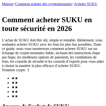
Maison
>
Comment acheter des cryptomonnaies
>
Acheter SUKU
Comment acheter SUKU en
toute sécurité en 2026
Contrats à terme
L’achat de SUKU doit être sûr, simple et rentable. Idéalement, vous
souhaitez acheter SUKU avec les frais les plus bas possibles. Dans
ce guide, nous vous montrerons comment acheter SUKU sur un
échange de crypto-monnaies fiable, incluant des instructions étape
par étape, les meilleures options de paiement, les ventilations de
frais, les conseils de sécurité et les conseils d’experts pour vous aider
à choisir la manière la plus efficace d’acheter SUKU.
Notation crypto
3
Futures USDT
★
★
★
★
Futures utilisant l'USDT comme garantie
★
★
★
★
★
★