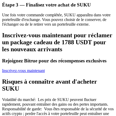
Étape
3 —
Finalisez votre achat de SUKU
Bitrue
AI
Une fois votre commande complétée, SUKU apparaîtra dans votre
portefeuille d'exchange. Vous pouvez choisir de le conserver, de
l'échanger ou de le retirer vers un portefeuille externe.
Inscrivez-vous maintenant pour réclamer
un package cadeau de 1788 USDT pour
les nouveaux arrivants
Partenaires Bitrue
Rejoignez Bitrue pour des récompenses exclusives
Inscrivez-vous maintenant
Risques à connaître avant d'acheter
SUKU
Volatilité du marché
:
Les prix de SUKU peuvent fluctuer
Affiliés Bitrue
rapidement, pouvant entraîner des gains ou des pertes importants.
Responsabilité de garde
:
Vous êtes responsable de la sécurité de vos
Jusqu'à 65 % de commissions !
actifs crypto ; perdre l'accès à votre portefeuille peut entraîner une