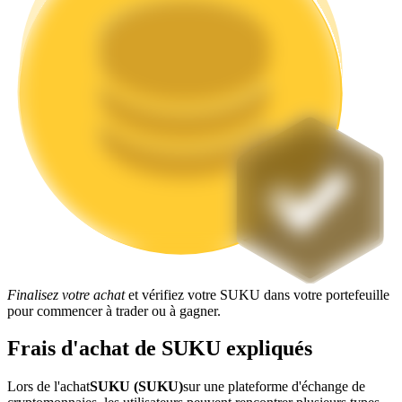
Jalonnement
Des rendements élevés et un accès instantané
Finalisez votre achat
et vérifiez votre SUKU dans votre portefeuille
Launchpool
pour commencer à trader ou à gagner.
Staking flexible pour gagner des jetons populaires
Frais d'achat de SUKU expliqués
Lors de l'achat
SUKU (SUKU)
sur une plateforme d'échange de