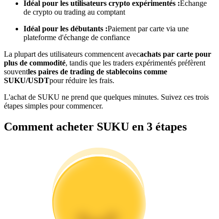
Idéal pour les utilisateurs crypto expérimentés :
Échange
de crypto ou trading au comptant
Devenez un trader de copie
Idéal pour les débutants :
Paiement par carte via une
plateforme d'échange de confiance
Profitez du partage des bénéfices et des commissions de copy
trading
La plupart des utilisateurs commencent avec
achats par carte pour
plus de commodité
, tandis que les traders expérimentés préfèrent
souvent
les paires de trading de stablecoins comme
SUKU/USDT
pour réduire les frais.
L'achat de SUKU ne prend que quelques minutes. Suivez ces trois
étapes simples pour commencer.
Comment acheter SUKU en 3 étapes
Information
Analyse de mégadonnées, y compris des informations
commerciales, etc.