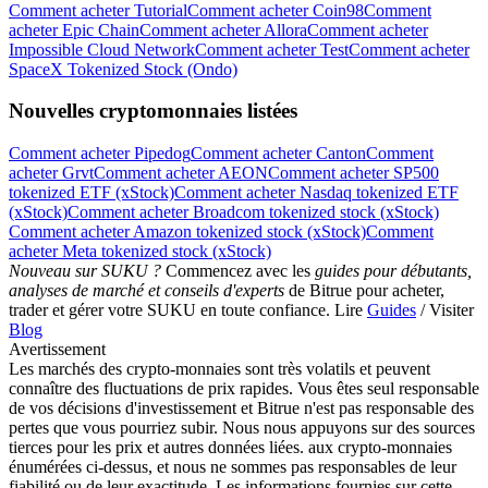
Comment acheter Tutorial
Comment acheter Coin98
Comment
acheter Epic Chain
Comment acheter Allora
Comment acheter
Impossible Cloud Network
Comment acheter Test
Comment acheter
SpaceX Tokenized Stock (Ondo)
Nouvelles cryptomonnaies listées
Comment acheter Pipedog
Comment acheter Canton
Comment
acheter Grvt
Comment acheter AEON
Comment acheter SP500
Télécharger
tokenized ETF (xStock)
Comment acheter Nasdaq tokenized ETF
l'application Bitrue
(xStock)
Comment acheter Broadcom tokenized stock (xStock)
Comment acheter Amazon tokenized stock (xStock)
Comment
acheter Meta tokenized stock (xStock)
Nouveau sur SUKU ?
Commencez avec les
guides pour débutants,
analyses de marché et conseils d'experts
de Bitrue pour acheter,
trader et gérer votre SUKU en toute confiance. Lire
Guides
/ Visiter
Blog
Avertissement
Les marchés des crypto-monnaies sont très volatils et peuvent
Français
connaître des fluctuations de prix rapides. Vous êtes seul responsable
de vos décisions d'investissement et Bitrue n'est pas responsable des
pertes que vous pourriez subir. Nous nous appuyons sur des sources
tierces pour les prix et autres données liées. aux crypto-monnaies
énumérées ci-dessus, et nous ne sommes pas responsables de leur
fiabilité ou de leur exactitude. Les informations fournies sur cette