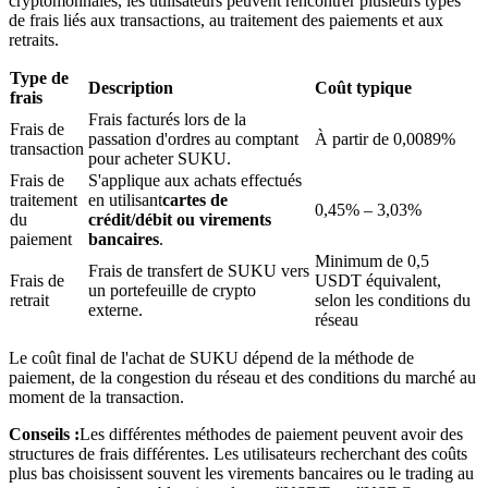
cryptomonnaies, les utilisateurs peuvent rencontrer plusieurs types
de frais liés aux transactions, au traitement des paiements et aux
retraits.
Type de
Description
Coût typique
frais
Frais facturés lors de la
Frais de
passation d'ordres au comptant
À partir de 0,0089%
Blocages BTR
transaction
pour acheter SUKU.
Frais de
S'applique aux achats effectués
Des investissements exclusifs pour les détenteurs de BTR
traitement
en utilisant
cartes de
0,45% – 3,03%
du
crédit/débit ou virements
paiement
bancaires
.
Minimum de 0,5
Frais de transfert de SUKU vers
Frais de
USDT équivalent,
un portefeuille de crypto
retrait
selon les conditions du
externe.
réseau
Le coût final de l'achat de SUKU dépend de la méthode de
paiement, de la congestion du réseau et des conditions du marché au
moment de la transaction.
Prêts
Conseils :
Les différentes méthodes de paiement peuvent avoir des
Service d'emprunt adossé à des cryptomonnaies
structures de frais différentes. Les utilisateurs recherchant des coûts
plus bas choisissent souvent les virements bancaires ou le trading au