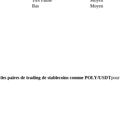
Très Faible
Moyen
Bas
Moyen
t
les paires de trading de stablecoins comme POLY/USDT
pour