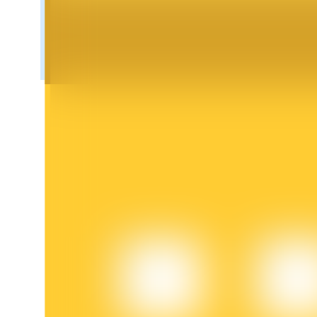
Blocages BTR
Des investissements exclusifs pour les détenteurs de BTR
Prêts
Service d'emprunt adossé à des cryptomonnaies