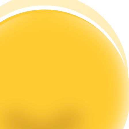
rading
les, etc.