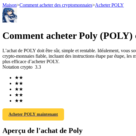
Maison
>
Comment acheter des cryptomonnaies
>
Acheter POLY
Contrats à terme
Comment acheter Poly (POLY) en
L’achat de POLY doit être sûr, simple et rentable. Idéalement, vous 
crypto-monnaies fiable, incluant des instructions étape par étape, les me
plus efficace d’acheter POLY.
Notation crypto
3.3
★
★
★
★
★
★
Futures USDT
★
★
★
★
Futures utilisant l'USDT comme garantie
Acheter POLY maintenant
Aperçu de l'achat de Poly