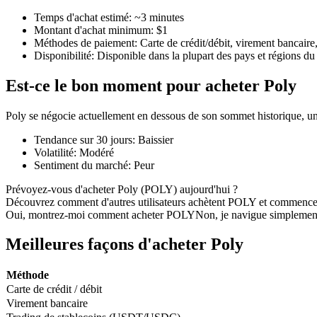
Temps d'achat estimé
:
~3 minutes
Montant d'achat minimum
:
$1
Méthodes de paiement
:
Carte de crédit/débit, virement bancaire
Disponibilité
:
Disponible dans la plupart des pays et régions d
Futures COIN-M
Est-ce le bon moment pour acheter Poly
Contrats à terme sur crypto-monnaie
Poly se négocie actuellement en dessous de son sommet historique, u
Tendance sur 30 jours
:
Baissier
TradFi
Volatilité
:
Modéré
Produits dérivés sur actions, forex, métaux précieux et matières
Sentiment du marché
:
Peur
Prévoyez-vous d'acheter Poly (POLY) aujourd'hui ?
Découvrez comment d'autres utilisateurs achètent POLY et commence
Oui, montrez-moi comment acheter POLY
Non, je navigue simplemen
Meilleures façons d'acheter Poly
Méthode
Carte de crédit / débit
Virement bancaire
Futures USDC