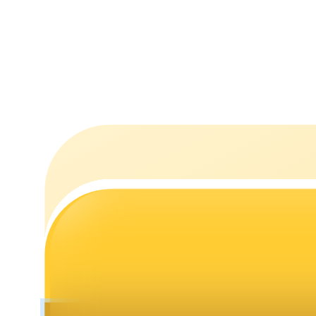
Jalonnement
Des rendements élevés et un accès instantané
Launchpool
Staking flexible pour gagner des jetons populaires