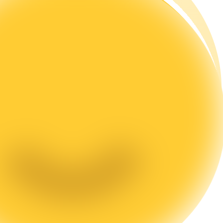
rading
les, etc.