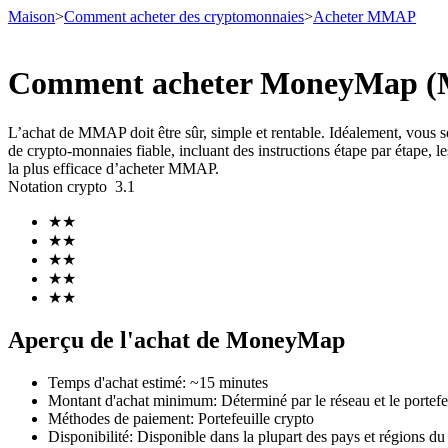
Maison
>
Comment acheter des cryptomonnaies
>
Acheter MMAP
Comment acheter MoneyMap (MM
Contrats à terme
L’achat de MMAP doit être sûr, simple et rentable. Idéalement, vou
de crypto-monnaies fiable, incluant des instructions étape par étape, les
la plus efficace d’acheter MMAP.
Notation crypto
3.1
★
★
★
★
★
★
★
★
★
★
Futures USDT
Aperçu de l'achat de MoneyMap
Futures utilisant l'USDT comme garantie
Temps d'achat estimé
:
~15 minutes
Montant d'achat minimum
:
Déterminé par le réseau et le portefe
Méthodes de paiement
:
Portefeuille crypto
Disponibilité
:
Disponible dans la plupart des pays et régions d