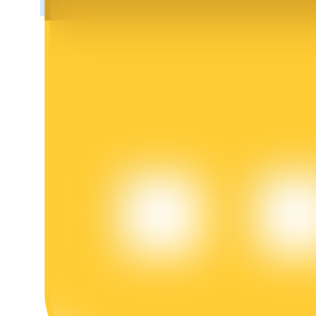
Blocages BTR
Des investissements exclusifs pour les détenteurs de BTR
Prêts
Service d'emprunt adossé à des cryptomonnaies