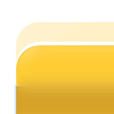
Jalonnement
Des rendements élevés et un accès instantané
Launchpool
Staking flexible pour gagner des jetons populaires