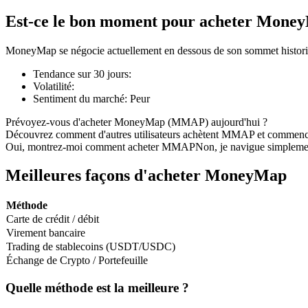
Est-ce le bon moment pour acheter Mone
MoneyMap se négocie actuellement en dessous de son sommet histori
Futures COIN-M
Tendance sur 30 jours
:
Volatilité
:
Contrats à terme sur crypto-monnaie
Sentiment du marché
:
Peur
Prévoyez-vous d'acheter MoneyMap (MMAP) aujourd'hui ?
Découvrez comment d'autres utilisateurs achètent MMAP et commenc
TradFi
Oui, montrez-moi comment acheter MMAP
Non, je navigue simpleme
Produits dérivés sur actions, forex, métaux précieux et matières
Meilleures façons d'acheter MoneyMap
Méthode
Carte de crédit / débit
Virement bancaire
Trading de stablecoins (USDT/USDC)
Échange de Crypto / Portefeuille
Quelle méthode est la meilleure ?
Futures USDC